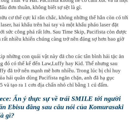
ong Thất Vũ Hải. Pacifista không hề có cảm xúc và là một
đấu đơn thuần, không biết sợ sệt là gì.
 hữu cơ thể cực kì rắn chắc, không những thế hắn còn có tới
laser, hai khẩu trên hai tay và một khẩu pháo laser đặt
i sức công phá rất lớn. Sau Time Skip, Pacifista còn được
m rất nhiều khiến chúng càng trở nên đáng sợ hơn bao giờ
ip những con quái vật này đã cho các tân bình hải tặc ăn
ng đó có thể kể đến Law,Luffy hay Kid. Thế nhưng sau
ffy đã trở nên mạnh mẽ hơn nhiều. Trong lúc bị chỉ huy
a hải quân dùng Pacifista ngăn chặn, anh đã hạ gục
05 và tạo ra 1 cơn địa chấn nhỏ chỉ bằng 1 cú đấm.
ece: Ẩn ý thực sự về trái SMILE tới người
rấn Ebisu đằng sau câu nói của Komurasaki
là gì?