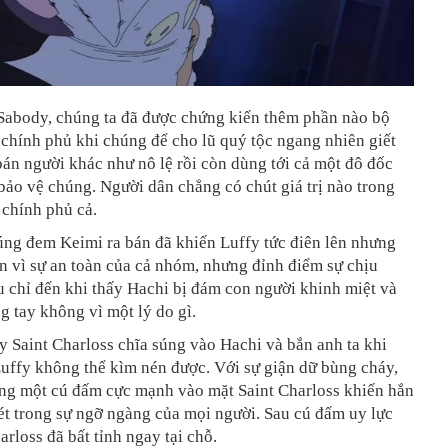
Sabody, chúng ta đã được chứng kiến thêm phần nào bộ
 chính phủ khi chúng để cho lũ quý tộc ngang nhiên giết
án người khác như nô lệ rồi còn dùng tới cả một đô đốc
bảo vệ chúng. Người dân chẳng có chút giá trị nào trong
 chính phủ cả.
úng đem Keimi ra bán đã khiến Luffy tức điên lên nhưng
n vì sự an toàn của cả nhóm, nhưng đỉnh điểm sự chịu
 chỉ đến khi thấy Hachi bị đám con người khinh miệt và
g tay không vì một lý do gì.
y Saint Charloss chĩa súng vào Hachi và bắn anh ta khi
Luffy không thể kìm nén được. Với sự giận dữ bùng cháy,
áng một cú đấm cực mạnh vào mặt Saint Charloss khiến hắn
ét trong sự ngỡ ngàng của mọi người. Sau cú đấm uy lực
arloss đã bất tỉnh ngay tại chỗ.