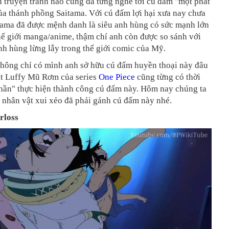
 truyện tranh nào cũng đã từng nghe tới cú đấm "một phát
ủa thánh phồng Saitama. Với cú đấm lợi hại xưa nay chưa
itama đã được mệnh danh là siêu anh hùng có sức mạnh lớn
hế giới manga/anime, thậm chí anh còn được so sánh với
nh hùng lừng lẫy trong thế giới comic của Mỹ.
hông chỉ có mình anh sở hữu cú đấm huyền thoại này đâu
ật Luffy Mũ Rơm của series
One Piece
cũng từng có thời
thần" thực hiện thành công cú đấm này. Hôm nay chúng ta
4 nhân vật xui xẻo đã phải gánh cú đấm này nhé.
rloss