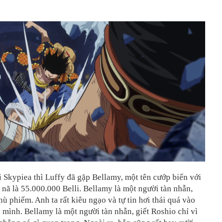
i Skypiea thì Luffy đã gặp Bellamy, một tên cướp biển với
 nã là 55.000.000 Belli. Bellamy là một người tàn nhẫn,
hù phiếm. Anh ta rất kiêu ngạo và tự tin hơi thái quá vào
 mình. Bellamy là một người tàn nhẫn, giết Roshio chỉ vì