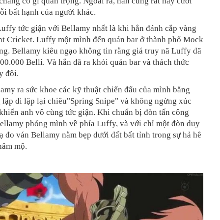
hẳng có gì quan trọng. Ngoài ra, hắn cũng rất hay cười
ỗi bất hạnh của người khác.
uffy tức giận với Bellamy nhất là khi hắn đánh cắp vàng
t Cricket. Luffy một mình đến quán bar ở thành phố Mock
àng. Bellamy kiêu ngạo không tin rằng giá truy nã Luffy đã
000.000 Belli. Và hắn đã ra khỏi quán bar và thách thức
y đôi.
lamy ra sức khoe các kỹ thuật chiến đấu của mình bằng
 lặp đi lặp lại chiêu"Spring Snipe" và không ngừng xúc
hiến anh vô cùng tức giận. Khi chuẩn bị đòn tấn công
ellamy phóng mình về phía Luffy, và với chỉ một đòn duy
ạ đo ván Bellamy nằm bẹp dưới đất bất tỉnh trong sự hả hê
 hâm mộ.