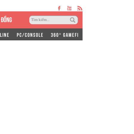
 ĐỒNG
LINE
PC/CONSOLE
360° GAMEFI