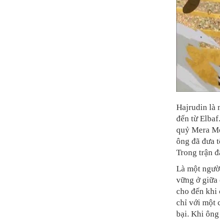
Hajrudin là 
đến từ Elbaf
quỷ Mera Me
ông đã đưa t
Trong trận 
Là một người
vững ở giữa 
cho đến khi 
chỉ với một
bại. Khi ông