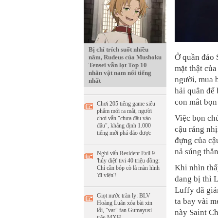
Bị chỉ trích suốt nhiều
Ở quần đảo 
năm, Rudeus của Mushoku
Tensei vẫn lọt Top 10
mặt thật của
nhân vật nam nổi tiếng
người, mua b
nhất
hải quân để 
con mắt bọn
Chơi 205 tiếng game siêu
phẩm mới ra mắt, người
Việc bọn ch
chơi vẫn "chưa đâu vào
đâu", khẳng định 1.000
cậu ráng nhị
tiếng mới phá đảo được
đựng của cậu
nả súng thẳn
Nghi vấn Resident Evil 9
'hủy diệt' tivi 40 triệu đồng:
Khi nhìn thấ
Chỉ cần bóp cò là màn hình
'đi viện'!
đang bị thì 
Luffy đã gi
Giọt nước tràn ly: BLV
ta bay vài m
Hoàng Luân xóa bài xin
lỗi, "var" fan Gumayusi
này Saint Ch
trên MXH