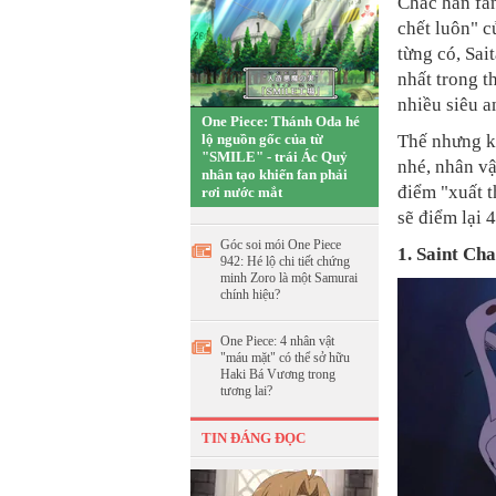
Chắc hẳn fan
chết luôn" c
từng có, Sa
nhất trong t
nhiều siêu a
One Piece: Thánh Oda hé
lộ nguồn gốc của từ
Thế nhưng k
"SMILE" - trái Ác Quỷ
nhé, nhân v
nhân tạo khiến fan phải
điểm "xuất 
rơi nước mắt
sẽ điểm lại 
Góc soi mói One Piece
1. Saint Cha
942: Hé lộ chi tiết chứng
minh Zoro là một Samurai
chính hiệu?
One Piece: 4 nhân vật
"máu mặt" có thể sở hữu
Haki Bá Vương trong
tương lai?
TIN ĐÁNG ĐỌC