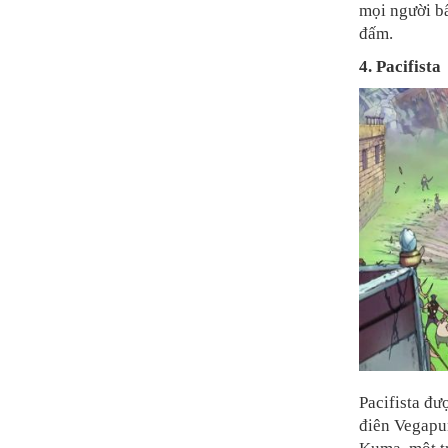
mọi người bấ
đấm.
4. Pacifista
Pacifista đư
điên Vegapu