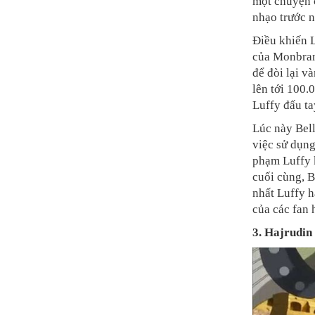
một chuyện c
nhạo trước n
Điều khiến L
của Monbran
để đòi lại v
lên tới 100.
Luffy đấu ta
Lúc này Bel
việc sử dụng
phạm Luffy k
cuối cùng, B
nhất Luffy h
của các fan
3. Hajrudin