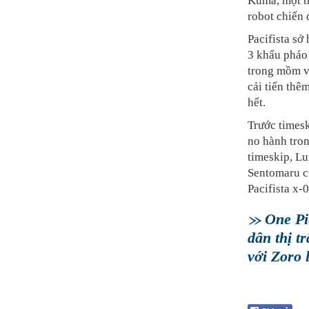
Kuma, một tr
robot chiến 
Pacifista sở
3 khẩu pháo 
trong mồm vớ
cải tiến thê
hết.
Trước timesk
no hành tro
timeskip, Lu
Sentomaru củ
Pacifista x-
One Pi
dân thị t
với Zoro 