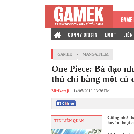
GAME 
GUNNY ORIGIN
LMHT
LIÊN
GAMEK
›
MANGA/FILM
One Piece: Bá đạo n
thủ chỉ bằng một cú
Mirikatoji
|
14/05/2019 03:36 PM
Giống như th
TIN LIÊN QUAN
huyền thoại c