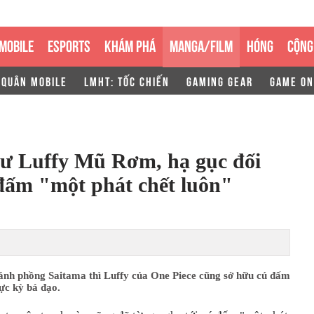
MOBILE
ESPORTS
KHÁM PHÁ
MANGA/FILM
HÓNG
CỘNG
 QUÂN MOBILE
LMHT: TỐC CHIẾN
GAMING GEAR
GAME ON
hư Luffy Mũ Rơm, hạ gục đối
 đấm "một phát chết luôn"
ánh phồng Saitama thì Luffy của One Piece cũng sở hữu cú đấm
ực kỳ bá đạo.