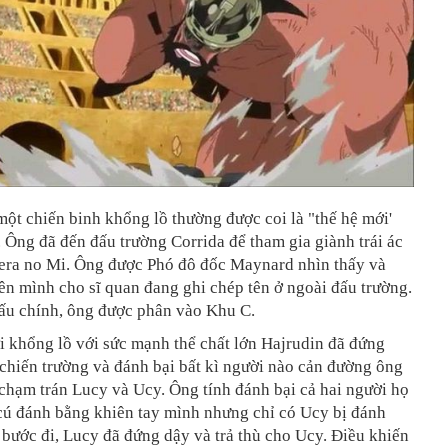
một chiến binh khổng lồ thường được coi là "thế hệ mới'
. Ông đã đến đấu trường Corrida để tham gia giành trái ác
ra no Mi. Ông được Phó đô đốc Maynard nhìn thấy và
ên mình cho sĩ quan đang ghi chép tên ở ngoài đấu trường.
đấu chính, ông được phân vào Khu C.
 khổng lồ với sức mạnh thể chất lớn Hajrudin đã đứng
chiến trường và đánh bại bất kì người nào cản đường ông
chạm trán Lucy và Ucy. Ông tính đánh bại cả hai người họ
 cú đánh bằng khiên tay mình nhưng chỉ có Ucy bị đánh
 bước đi, Lucy đã đứng dậy và trả thù cho Ucy. Điều khiến