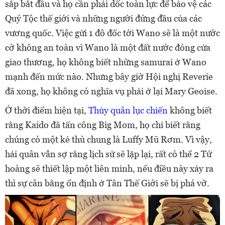
sắp bắt đầu và họ cần phải dốc toàn lực để bảo vệ các
Quý Tộc thế giới và những người đứng đầu của các
vương quốc. Việc gửi 1 đô đốc tới Wano sẽ là một nước
cờ không an toàn vì Wano là một đất nước đóng cửa
giao thương, họ không biết những samurai ở Wano
mạnh đến mức nào. Nhưng bây giờ Hội nghị Reverie
đã xong, họ không có nghĩa vụ phải ở lại Mary Geoise.
Ở thời điểm hiện tại,
Thủy quân lục chiến
không biết
rằng Kaido đã tấn công Big Mom, họ chỉ biết rằng
chúng có một kẻ thù chung là Luffy Mũ Rơm. Vì vậy,
hải quân vẫn sợ rằng lịch sử sẽ lặp lại, rất có thể 2 Tứ
hoàng sẽ thiết lập một liên minh, nếu điều này xảy ra
thì sự cân bằng ổn định ở Tân Thế Giới sẽ bị phá vỡ.