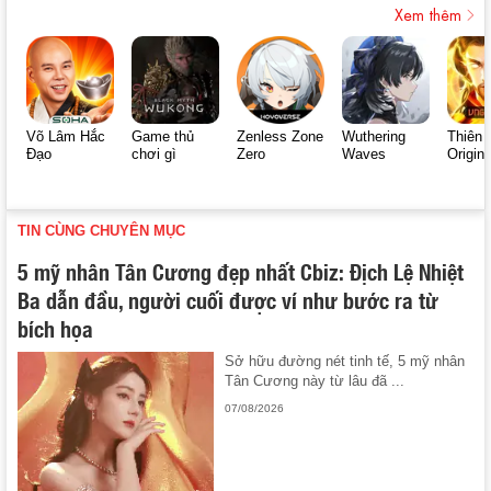
Xem thêm
Võ Lâm Hắc
Game thủ
Zenless Zone
Wuthering
Thiên 
Đạo
chơi gì
Zero
Waves
Origin
TIN CÙNG CHUYÊN MỤC
5 mỹ nhân Tân Cương đẹp nhất Cbiz: Địch Lệ Nhiệt
Ba dẫn đầu, người cuối được ví như bước ra từ
bích họa
Sở hữu đường nét tinh tế, 5 mỹ nhân
Tân Cương này từ lâu đã ...
07/08/2026