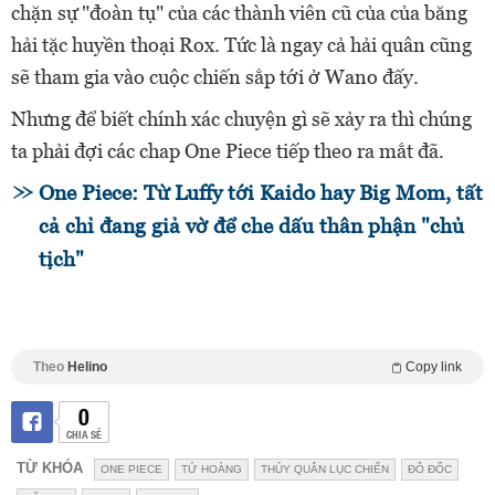
chặn sự "đoàn tụ" của các thành viên cũ của của băng
hải tặc huyền thoại Rox. Tức là ngay cả hải quân cũng
sẽ tham gia vào cuộc chiến sắp tới ở Wano đấy.
Nhưng để biết chính xác chuyện gì sẽ xảy ra thì chúng
ta phải đợi các chap One Piece tiếp theo ra mắt đã.
One Piece: Từ Luffy tới Kaido hay Big Mom, tất
cả chỉ đang giả vờ để che dấu thân phận "chủ
tịch"
Theo
Helino
Copy link
0
CHIA SẺ
TỪ KHÓA
ONE PIECE
TỨ HOÀNG
THỦY QUÂN LỤC CHIẾN
ĐÔ ĐỐC