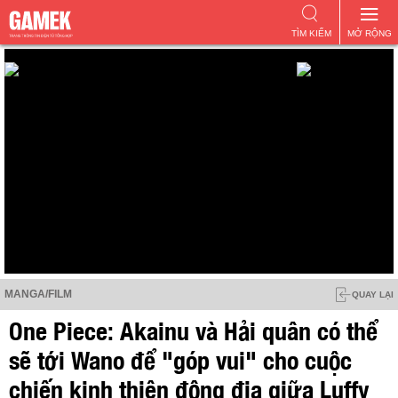
TÌM KIẾM
MỞ RỘNG
MANGA/FILM
QUAY LẠI
One Piece: Akainu và Hải quân có thể
sẽ tới Wano để "góp vui" cho cuộc
chiến kinh thiên động địa giữa Luffy