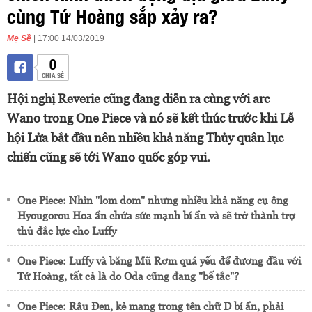
cùng Tứ Hoàng sắp xảy ra?
Mẹ Sề
| 17:00 14/03/2019
0
CHIA SẺ
Hội nghị Reverie cũng đang diễn ra cùng với arc
Wano trong One Piece và nó sẽ kết thúc trước khi Lễ
hội Lửa bắt đầu nên nhiều khả năng Thủy quân lục
chiến cũng sẽ tới Wano quốc góp vui.
One Piece: Nhìn "lom dom" nhưng nhiều khả năng cụ ông
Hyougorou Hoa ẩn chứa sức mạnh bí ẩn và sẽ trở thành trợ
thủ đắc lực cho Luffy
One Piece: Luffy và băng Mũ Rơm quá yếu để đương đầu với
Tứ Hoàng, tất cả là do Oda cũng đang "bế tắc"?
One Piece: Râu Đen, kẻ mang trong tên chữ D bí ẩn, phải