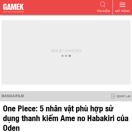
TÌM KIẾM
MỞ RỘNG
MANGA/FILM
QUAY LẠI
One Piece: 5 nhân vật phù hợp sử
dụng thanh kiếm Ame no Habakiri của
Oden