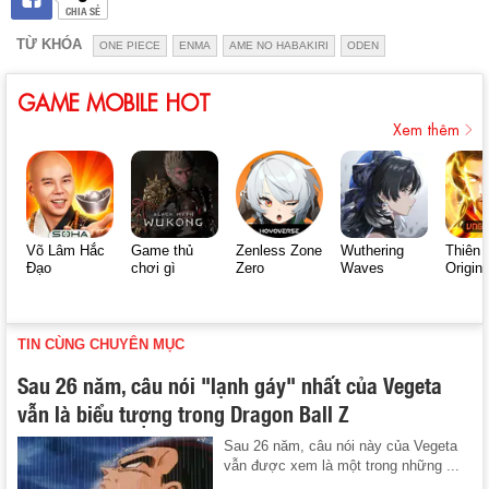
CHIA SẺ
TỪ KHÓA
ONE PIECE
ENMA
AME NO HABAKIRI
ODEN
GAME MOBILE HOT
Xem thêm
Võ Lâm Hắc
Game thủ
Zenless Zone
Wuthering
Thiên 
Đạo
chơi gì
Zero
Waves
Origin
TIN CÙNG CHUYÊN MỤC
Sau 26 năm, câu nói "lạnh gáy" nhất của Vegeta
vẫn là biểu tượng trong Dragon Ball Z
Sau 26 năm, câu nói này của Vegeta
vẫn được xem là một trong những ...