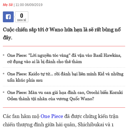
Mẹ Sề
| 11:00 06/09/2019
0
CHIA SẺ
Cuộc chiến sắp tới ở Wano hứa hẹn là sẽ rất bùng nổ
đây.
One Piece: "Lời nguyền tóc vàng" đã vận vào Basil Hawkins,
cứ đụng vào ai là bị đánh cho thê thảm
One Piece: Kaido tự tử... rồi đánh bại liên minh Kid và những
uẩn khúc phía sau
One Piece: Màn vu oan giá họa đỉnh cao, Orochi biến Kozuki
Oden thành tội nhân của vương Quốc Wano?
Các fan hâm mộ
One Piece
đã được chứng kiến trận
chiến thượng đỉnh giữa hải quân, Shichibukai và 1