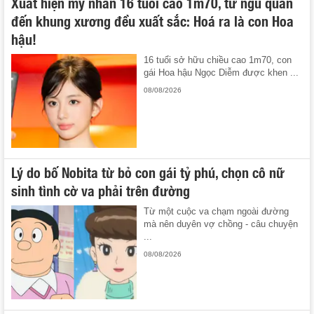
Xuất hiện mỹ nhân 16 tuổi cao 1m70, từ ngũ quan
đến khung xương đều xuất sắc: Hoá ra là con Hoa
hậu!
16 tuổi sở hữu chiều cao 1m70, con
gái Hoa hậu Ngọc Diễm được khen ...
08/08/2026
Lý do bố Nobita từ bỏ con gái tỷ phú, chọn cô nữ
sinh tình cờ va phải trên đường
Từ một cuộc va chạm ngoài đường
mà nên duyên vợ chồng - câu chuyện
...
08/08/2026