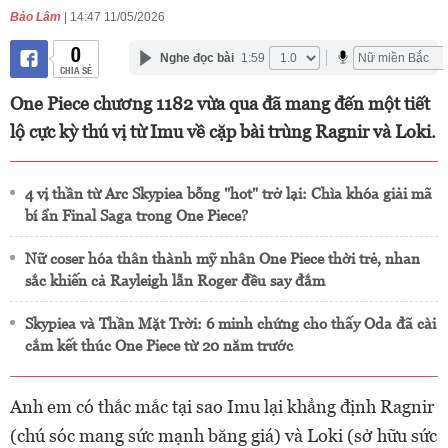
Bảo Lâm
| 14:47 11/05/2026
0
Nghe đọc bài
1:59
CHIA SẺ
One Piece chương 1182 vừa qua đã mang đến một tiết
lộ cực kỳ thú vị từ Imu về cặp bài trùng Ragnir và Loki.
4 vị thần từ Arc Skypiea bỗng "hot" trở lại: Chìa khóa giải mã
bí ẩn Final Saga trong One Piece?
Nữ coser hóa thân thành mỹ nhân One Piece thời trẻ, nhan
sắc khiến cả Rayleigh lẫn Roger đều say đắm
Skypiea và Thần Mặt Trời: 6 minh chứng cho thấy Oda đã cài
cắm kết thúc One Piece từ 20 năm trước
Anh em có thắc mắc tại sao Imu lại khẳng định Ragnir
(chú sóc mang sức mạnh băng giá) và Loki (sở hữu sức