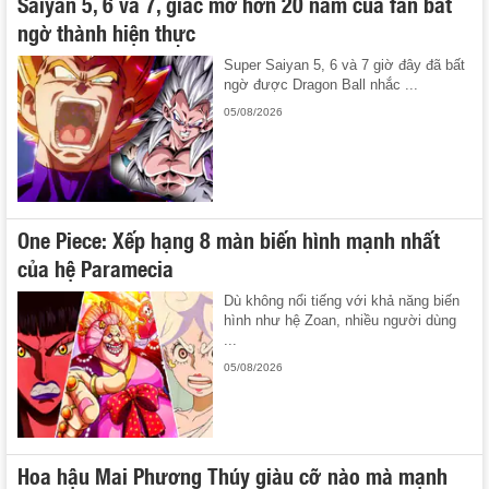
Saiyan 5, 6 và 7, giấc mơ hơn 20 năm của fan bất
ngờ thành hiện thực
Super Saiyan 5, 6 và 7 giờ đây đã bất
ngờ được Dragon Ball nhắc ...
05/08/2026
One Piece: Xếp hạng 8 màn biến hình mạnh nhất
của hệ Paramecia
Dù không nổi tiếng với khả năng biến
hình như hệ Zoan, nhiều người dùng
...
05/08/2026
Hoa hậu Mai Phương Thúy giàu cỡ nào mà mạnh