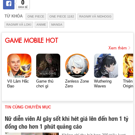
0
CHIA SẺ
TỪ KHÓA
ONE PIECE
ONE PIECE 1182
RAGNIR VÀ NIDHOGG
RAGNIR VÀ LOKI
ANIME
MANGA
GAME MOBILE HOT
Xem thêm
Võ Lâm Hắc
Game thủ
Zenless Zone
Wuthering
Thiên 
Đạo
chơi gì
Zero
Waves
Origin
TIN CÙNG CHUYÊN MỤC
Nữ diễn viên AI gây sốt khi hét giá lên đến hơn 1 tỷ
đồng cho hơn 1 phút quảng cáo