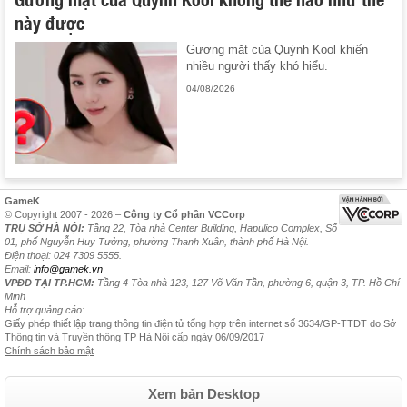
này được
Gương mặt của Quỳnh Kool khiến
nhiều người thấy khó hiểu.
04/08/2026
GameK
© Copyright 2007 - 2026 –
Công ty Cổ phần VCCorp
TRỤ SỞ HÀ NỘI:
Tầng 22, Tòa nhà Center Building, Hapulico Complex, Số
01, phố Nguyễn Huy Tưởng, phường Thanh Xuân, thành phố Hà Nội.
Điện thoại: 024 7309 5555.
Email:
info@gamek.vn
VPĐD TẠI TP.HCM:
Tầng 4 Tòa nhà 123, 127 Võ Văn Tần, phường 6, quận 3, TP. Hồ Chí
Minh
Hỗ trợ quảng cáo:
Giấy phép thiết lập trang thông tin điện tử tổng hợp trên internet số 3634/GP-TTĐT do Sở
Thông tin và Truyền thông TP Hà Nội cấp ngày 06/09/2017
Chính sách bảo mật
Xem bản Desktop