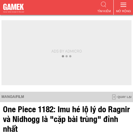
TÌM KIẾM
MỞ RỘNG
MANGA/FILM
QUAY LẠI
One Piece 1182: Imu hé lộ lý do Ragnir
và Nidhogg là "cặp bài trùng" đỉnh
nhất