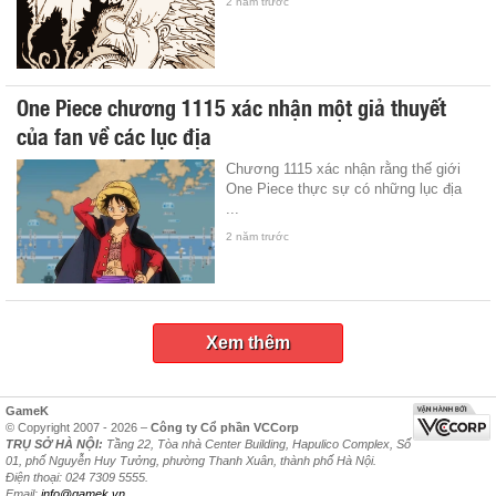
2 năm trước
One Piece chương 1115 xác nhận một giả thuyết
của fan về các lục địa
Chương 1115 xác nhận rằng thế giới
One Piece thực sự có những lục địa
...
2 năm trước
Xem thêm
GameK
© Copyright 2007 - 2026 –
Công ty Cổ phần VCCorp
TRỤ SỞ HÀ NỘI:
Tầng 22, Tòa nhà Center Building, Hapulico Complex, Số
01, phố Nguyễn Huy Tưởng, phường Thanh Xuân, thành phố Hà Nội.
Điện thoại: 024 7309 5555.
Email:
info@gamek.vn