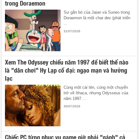
trong Doraemon
Sự gắn bó của Jaian và Suneo trong
Doraemon là một char dev (phát triển
...
31/07/2026
Xem The Odyssey chiếu năm 1997 để biết thế nào
là "dân chơi" Hy Lạp cổ đại: ngạo mạn và hưởng
lạc
Cùng một cái tên, cùng một chuyến
trở về Ithaca, nhưng Odysseus của
năm 1997 ...
30/07/2026
Chiếc PC từng phục vụ game giờ phải "gánh" cả