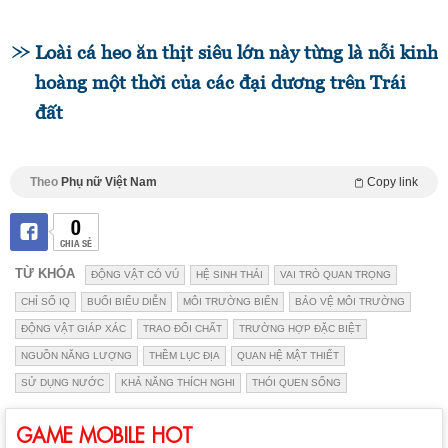
Loài cá heo ăn thịt siêu lớn này từng là nỗi kinh
hoàng một thời của các đại dương trên Trái
đất
Theo
Phụ nữ Việt Nam
Copy link
0
CHIA SẺ
TỪ KHÓA
ĐỘNG VẬT CÓ VÚ
HỆ SINH THÁI
VAI TRÒ QUAN TRỌNG
CHỈ SỐ IQ
BUỔI BIỂU DIỄN
MÔI TRƯỜNG BIỂN
BẢO VỆ MÔI TRƯỜNG
ĐỘNG VẬT GIÁP XÁC
TRAO ĐỔI CHẤT
TRƯỜNG HỢP ĐẶC BIỆT
NGUỒN NĂNG LƯỢNG
THỀM LỤC ĐỊA
QUAN HỆ MẬT THIẾT
SỬ DỤNG NƯỚC
KHẢ NĂNG THÍCH NGHI
THÓI QUEN SỐNG
GAME MOBILE HOT