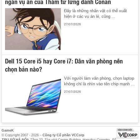
ngàn vụ án của Thám tử lừng danh Conan
Đây là những nhân vật có thể xuất
hiện ở các vụ án lẻ, cũng ...
27/07/2026
Dell 15 Core i5 hay Core i7: Dân văn phòng nên
chọn bản nào?
Với người làm văn phòng, chọn laptop
không chỉ là nhìn vào tên chip mạnh ...
27/07/2026
GameK
© Copyright 2007 - 2026 –
Công ty Cổ phần VCCorp
TRỤ SỞ HÀ NỘI:
Tầng 22, Tòa nhà Center Building, Hapulico Complex, Số