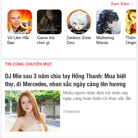
Xem thêm
Võ Lâm Hắc
Game thủ
Zenless Zone
Wuthering
Thiên 
Đạo
chơi gì
Zero
Waves
Origin
TIN CÙNG CHUYÊN MỤC
DJ Mie sau 3 năm chia tay Hồng Thanh: Mua biệt
thự, đi Mercedes, nhan sắc ngày càng lên hương
Nhiều người nhận định mỹ nhân này
ngày càng hoàn thiện cả nhan sắc lẫn
...
07/08/2026