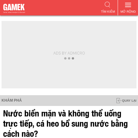
TÌM KIẾM
MỞ RỘNG
KHÁM PHÁ
QUAY LẠI
Nước biển mặn và không thể uống
trực tiếp, cá heo bổ sung nước bằng
cách nào?