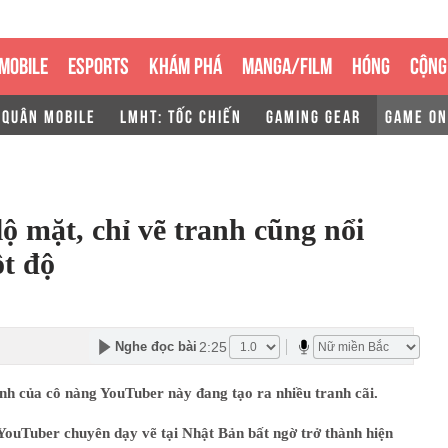
MOBILE
ESPORTS
KHÁM PHÁ
MANGA/FILM
HÓNG
CỘNG
 QUÂN MOBILE
LMHT: TỐC CHIẾN
GAMING GEAR
GAME ON
 mặt, chỉ vẽ tranh cũng nổi
ột độ
2:25
Nghe đọc bài
nh của cô nàng YouTuber này đang tạo ra nhiều tranh cãi.
YouTuber chuyên dạy vẽ tại Nhật Bản bất ngờ trở thành hiện