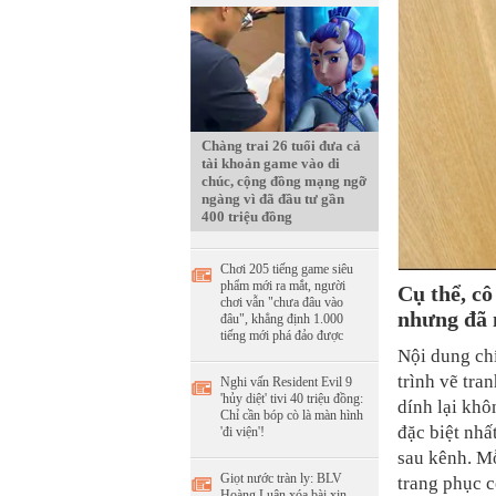
Chàng trai 26 tuổi đưa cả
tài khoản game vào di
chúc, cộng đồng mạng ngỡ
ngàng vì đã đầu tư gần
400 triệu đồng
Chơi 205 tiếng game siêu
phẩm mới ra mắt, người
Cụ thể, c
chơi vẫn "chưa đâu vào
nhưng đã 
đâu", khẳng định 1.000
tiếng mới phá đảo được
Nội dung ch
trình vẽ tra
Nghi vấn Resident Evil 9
'hủy diệt' tivi 40 triệu đồng:
dính lại khô
Chỉ cần bóp cò là màn hình
đặc biệt nhấ
'đi viện'!
sau kênh. Mỗ
Giọt nước tràn ly: BLV
trang phục c
Hoàng Luân xóa bài xin