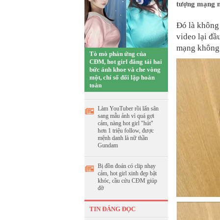
tượng mạng n
Đó là không 
video lại đầ
mạng không 
Tò mò phản ứng của
CĐM, hot girl đăng tải hai
bức ảnh khoe và che vòng
một, chỉ số đối lập hoàn
toàn
Làm YouTuber rồi lấn sân
sang mẫu ảnh vì quá gợi
cảm, nàng hot girl "hút"
hơn 1 triệu follow, được
mệnh danh là nữ thần
Gundam
Bị đồn đoán có clip nhạy
cảm, hot girl xinh đẹp bật
khóc, cầu cứu CĐM giúp
đỡ
TIN ĐÁNG ĐỌC