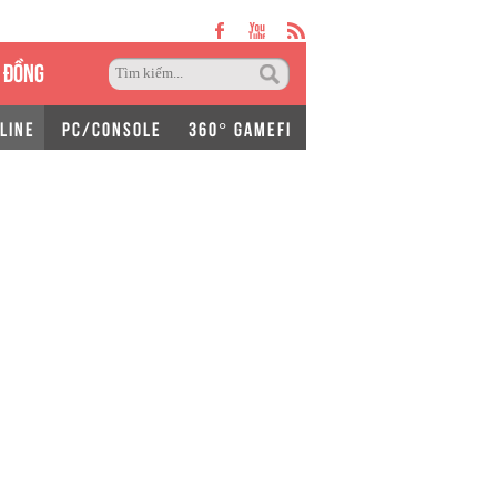
 ĐỒNG
LINE
PC/CONSOLE
360° GAMEFI