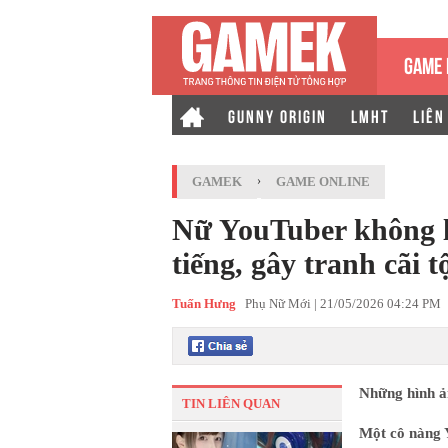
GAME 
GUNNY ORIGIN
LMHT
LIÊN
GAMEK
›
GAME ONLINE
Nữ YouTuber không lộ
tiếng, gây tranh cãi t
Tuấn Hưng
Phụ Nữ Mới |
21/05/2026 04:24 PM
Những hình ả
TIN LIÊN QUAN
Một cô nàng 