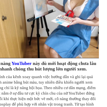
ô nàng
YouTuber
này dù mới hoạt động chưa lâu
nhanh chóng thu hút lượng lớn người xem.
ính của kênh xoay quanh việc hướng dẫn và ghi lại quá
nh anime bằng bút màu, tuy nhiên điều khiến người xem
ng chỉ là kỹ năng hội họa. Theo nhiều cư dân mạng, điểm
t nằm ở sự đầu tư cực kỳ chỉn chu của nữ YouTuber đứng
i khi thực hiện một bức vẽ mới, cô nàng thường thay đổi
osplay để phù hợp với nhân vật trong tranh. Từ tạo hình