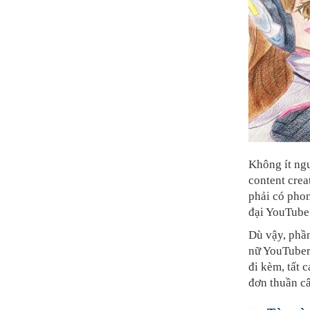
Không ít ngư
content crea
phải có phon
đại YouTube 
Dù vậy, phầ
nữ YouTuber 
đi kèm, tất 
đơn thuần c