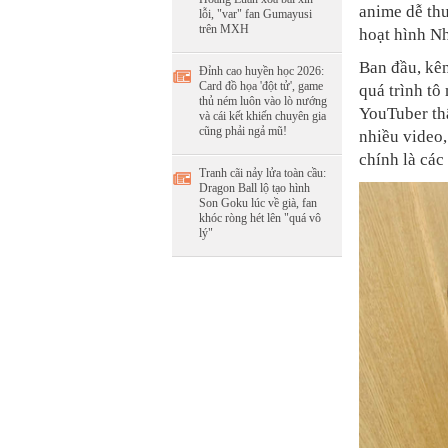
anime dễ th
lỗi, "var" fan Gumayusi
trên MXH
hoạt hình Nh
Ban đầu, kê
Đỉnh cao huyền học 2026:
Card đồ họa 'đột tử', game
quá trình t
thủ ném luôn vào lò nướng
YouTuber th
và cái kết khiến chuyên gia
cũng phải ngả mũ!
nhiều video,
chính là các
Tranh cãi nảy lửa toàn cầu:
Dragon Ball lộ tạo hình
Son Goku lúc về già, fan
khóc ròng hét lên "quá vô
lý"