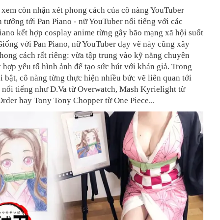
 xem còn nhận xét phong cách của cô nàng YouTuber
n tưởng tới Pan Piano - nữ YouTuber nổi tiếng với các
iano kết hợp cosplay anime từng gây bão mạng xã hội suốt
Giống với Pan Piano, nữ YouTuber dạy vẽ này cũng xây
hong cách rất riêng: vừa tập trung vào kỹ năng chuyên
 hợp yếu tố hình ảnh để tạo sức hút với khán giả. Trong
i bật, cô nàng từng thực hiện nhiều bức vẽ liên quan tới
 nổi tiếng như D.Va từ Overwatch, Mash Kyrielight từ
Order hay Tony Tony Chopper từ One Piece...