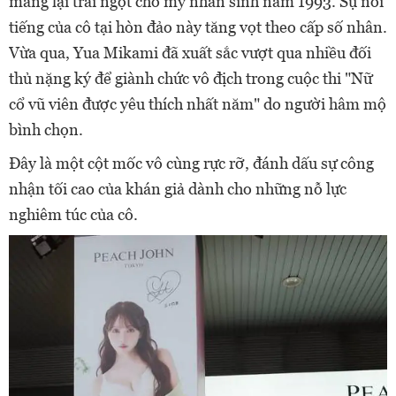
mang lại trái ngọt cho mỹ nhân sinh năm 1993. Sự nổi
tiếng của cô tại hòn đảo này tăng vọt theo cấp số nhân.
Vừa qua, Yua Mikami đã xuất sắc vượt qua nhiều đối
thủ nặng ký để giành chức vô địch trong cuộc thi "Nữ
cổ vũ viên được yêu thích nhất năm" do người hâm mộ
bình chọn.
Đây là một cột mốc vô cùng rực rỡ, đánh dấu sự công
nhận tối cao của khán giả dành cho những nỗ lực
nghiêm túc của cô.