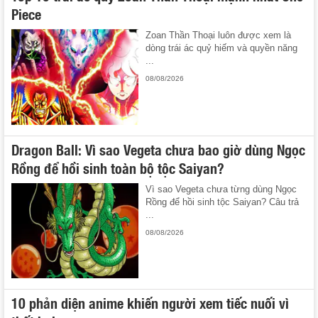
Piece
Zoan Thần Thoại luôn được xem là
dòng trái ác quỷ hiếm và quyền năng
...
08/08/2026
Dragon Ball: Vì sao Vegeta chưa bao giờ dùng Ngọc
Rồng để hồi sinh toàn bộ tộc Saiyan?
Vì sao Vegeta chưa từng dùng Ngọc
Rồng để hồi sinh tộc Saiyan? Câu trả
...
08/08/2026
10 phản diện anime khiến người xem tiếc nuối vì