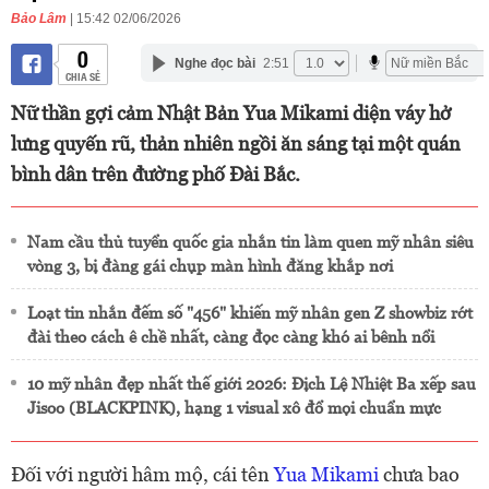
Bảo Lâm
| 15:42 02/06/2026
0
Nghe đọc bài
2:51
CHIA SẺ
Nữ thần gợi cảm Nhật Bản Yua Mikami diện váy hở
lưng quyến rũ, thản nhiên ngồi ăn sáng tại một quán
bình dân trên đường phố Đài Bắc.
Nam cầu thủ tuyển quốc gia nhắn tin làm quen mỹ nhân siêu
vòng 3, bị đàng gái chụp màn hình đăng khắp nơi
Loạt tin nhắn đếm số "456" khiến mỹ nhân gen Z showbiz rớt
đài theo cách ê chề nhất, càng đọc càng khó ai bênh nổi
10 mỹ nhân đẹp nhất thế giới 2026: Địch Lệ Nhiệt Ba xếp sau
Jisoo (BLACKPINK), hạng 1 visual xô đổ mọi chuẩn mực
Đối với người hâm mộ, cái tên
Yua Mikami
chưa bao