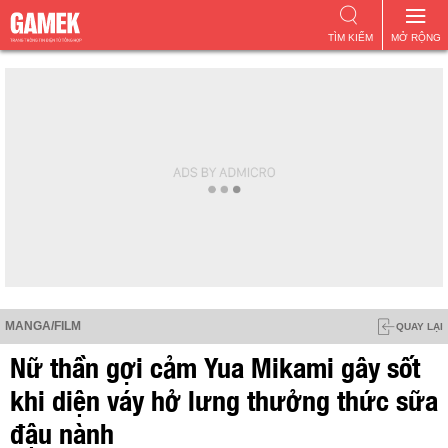
TÌM KIẾM
MỞ RỘNG
MANGA/FILM
QUAY LẠI
Nữ thần gợi cảm Yua Mikami gây sốt
khi diện váy hở lưng thưởng thức sữa
đậu nành