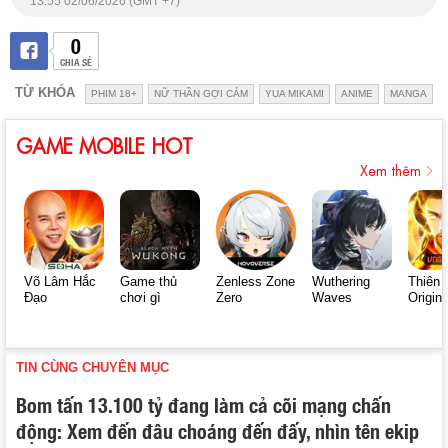
13:55 02/06/2026 (GMT +7)
0
CHIA SẺ
TỪ KHÓA
PHIM 18+
NỮ THẦN GỢI CẢM
YUA MIKAMI
ANIME
MANGA
GAME MOBILE HOT
Xem thêm
Võ Lâm Hắc
Game thủ
Zenless Zone
Wuthering
Thiên 
Đạo
chơi gì
Zero
Waves
Origin
TIN CÙNG CHUYÊN MỤC
Bom tấn 13.100 tỷ đang làm cả cõi mạng chấn
động: Xem đến đâu choáng đến đấy, nhìn tên ekip