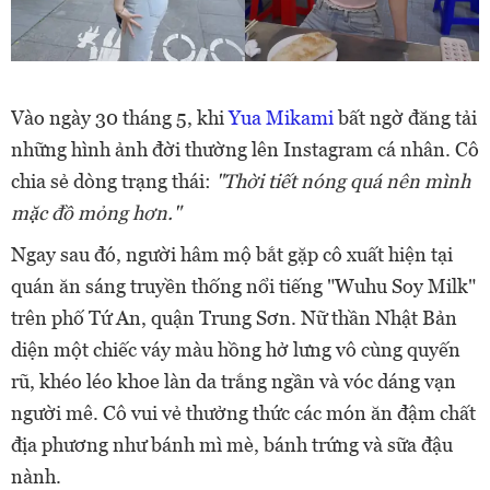
Vào ngày 30 tháng 5, khi
Yua Mikami
bất ngờ đăng tải
những hình ảnh đời thường lên Instagram cá nhân. Cô
chia sẻ dòng trạng thái:
"Thời tiết nóng quá nên mình
mặc đồ mỏng hơn."
Ngay sau đó, người hâm mộ bắt gặp cô xuất hiện tại
quán ăn sáng truyền thống nổi tiếng "Wuhu Soy Milk"
trên phố Tứ An, quận Trung Sơn. Nữ thần Nhật Bản
diện một chiếc váy màu hồng hở lưng vô cùng quyến
rũ, khéo léo khoe làn da trắng ngần và vóc dáng vạn
người mê. Cô vui vẻ thưởng thức các món ăn đậm chất
địa phương như bánh mì mè, bánh trứng và sữa đậu
nành.