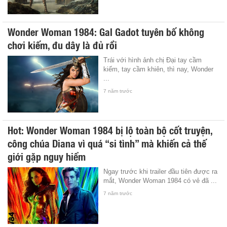
Wonder Woman 1984: Gal Gadot tuyên bố không
chơi kiếm, đu dây là đủ rồi
Trái với hình ảnh chị Đại tay cầm
kiếm, tay cầm khiên, thì nay, Wonder
...
7 năm trước
Hot: Wonder Woman 1984 bị lộ toàn bộ cốt truyện,
công chúa Diana vì quá “si tình” mà khiến cả thế
giới gặp nguy hiểm
Ngay trước khi trailer đầu tiên được ra
mắt, Wonder Woman 1984 có vẻ đã ...
7 năm trước