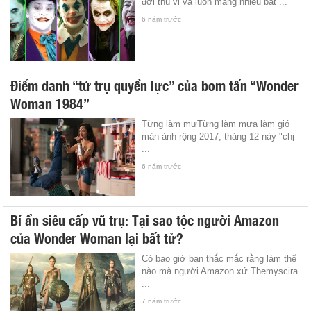
đời thú vị và luôn mang nhiều bất ...
6 năm trước
Điểm danh “tứ trụ quyền lực” của bom tấn “Wonder
Woman 1984”
Từng làm mưTừng làm mưa làm gió
màn ảnh rộng 2017, tháng 12 này "chị
...
6 năm trước
Bí ẩn siêu cấp vũ trụ: Tại sao tộc người Amazon
của Wonder Woman lại bất tử?
Có bao giờ bạn thắc mắc rằng làm thế
nào mà người Amazon xứ Themyscira
...
7 năm trước