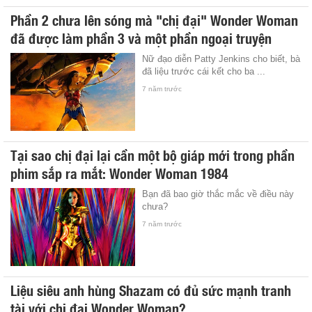
Phần 2 chưa lên sóng mà "chị đại" Wonder Woman
đã được làm phần 3 và một phần ngoại truyện
Nữ đạo diễn Patty Jenkins cho biết, bà
đã liệu trước cái kết cho ba ...
7 năm trước
Tại sao chị đại lại cần một bộ giáp mới trong phần
phim sắp ra mắt: Wonder Woman 1984
Bạn đã bao giờ thắc mắc về điều này
chưa?
7 năm trước
Liệu siêu anh hùng Shazam có đủ sức mạnh tranh
tài với chị đại Wonder Woman?