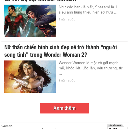
Như các bạn đã biết, Shazam! là 1
siêu anh hùng thiếu niên sở hữu ...
7 năm trước
Nữ thần chiến binh xinh đẹp sẽ trở thành "người
song tính" trong Wonder Woman 2?
Wonder Woman là một cô gái mạnh
mẽ, khốc liệt, độc lập, yêu thương, từ
...
8 năm trước
Xem thêm
GameK