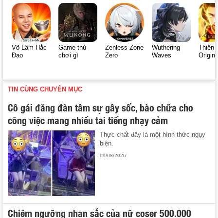
Võ Lâm Hắc
Game thủ
Zenless Zone
Wuthering
Thiên 
Đạo
chơi gì
Zero
Waves
Origin
TIN CÙNG CHUYÊN MỤC
Cô gái đăng đàn tâm sự gây sốc, bào chữa cho
công việc mang nhiều tai tiếng nhạy cảm
Thực chất đây là một hình thức ngụy
biện.
09/08/2026
Chiêm ngưỡng nhan sắc của nữ coser 500.000