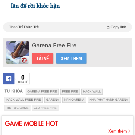
lần để rồi khóc hận
Theo
Trí Thức Trẻ
Copy link
Garena Free Fire
TẢI VỀ
XEM THÊM
0
CHIA SẺ
TỪ KHÓA
GARENA FREE FIRE
FREE FIRE
HACK WALL
HACK WALL FREE FIRE
GARENA
NPH GARENA
NHÀ PHÁT HÀNH GARENA
TIN TỨC GAME
CLU FREE FIRE
GAME MOBILE HOT
Xem thêm