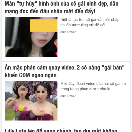
Màn "tự hủy" hình ảnh của cô gái xinh đẹp, dân
mạng đọc đến đâu nhăn mặt đến đấy!
Biết là tục tĩu, cô gái vẫn bất chấp
chuẩn mực ứng xử để đổi ...
08/08/2026
Ăn mặc phản cảm quay video, 2 cô nàng "gái bản"
khiến CĐM ngao ngán
Mới đây, đoạn video của hai cô gái trẻ
trong trang phục được cho là ...
08/08/2026
Lilly Luta lên đồ sang chảnh, fan dụi mắt không