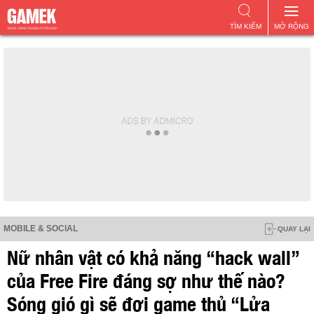
TÌM KIẾM
MỞ RỘNG
MOBILE & SOCIAL
QUAY LẠI
Nữ nhân vật có khả năng “hack wall”
của Free Fire đáng sợ như thế nào?
Sóng gió gì sẽ đợi game thủ “Lửa