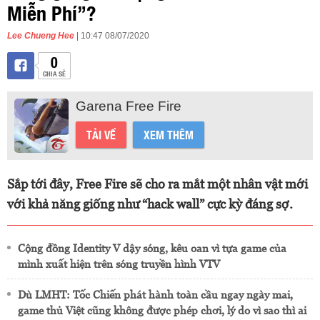
Miễn Phí”?
Lee Chueng Hee
| 10:47 08/07/2020
0
CHIA SẺ
Garena Free Fire
TẢI VỀ
XEM THÊM
Sắp tới đây, Free Fire sẽ cho ra mắt một nhân vật mới
với khả năng giống như “hack wall” cực kỳ đáng sợ.
Cộng đồng Identity V dậy sóng, kêu oan vì tựa game của
mình xuất hiện trên sóng truyền hình VTV
Dù LMHT: Tốc Chiến phát hành toàn cầu ngay ngày mai,
game thủ Việt cũng không được phép chơi, lý do vì sao thì ai