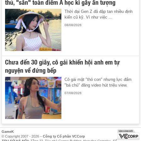
thủ, "săn" toàn điểm A học kì gây ấn tượng
Thời đại Gen Z đã đập tan nhiều định
kiến cũ kỹ. Ví như việc ...
08/08/2026
Chưa đến 30 giây, cô gái khiến hội anh em tự
nguyện về đứng bếp
Cô gái mặt "thỏ con" nhưng lực đấm
"bá chủ" đăng video hút triệu view.
07/08/2026
GameK
© Copyright 2007 - 2026 –
Công ty Cổ phần VCCorp