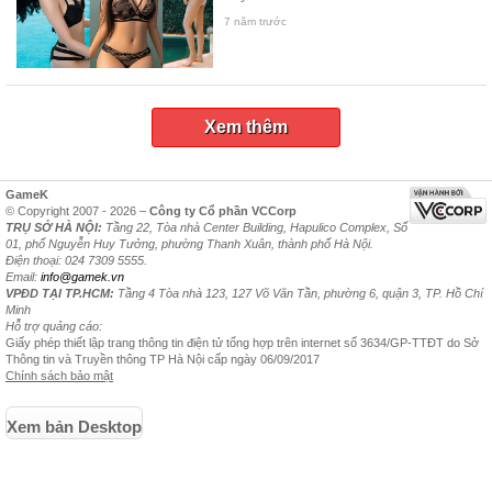
7 năm trước
Xem thêm
GameK
© Copyright 2007 - 2026 –
Công ty Cổ phần VCCorp
TRỤ SỞ HÀ NỘI:
Tầng 22, Tòa nhà Center Building, Hapulico Complex, Số
01, phố Nguyễn Huy Tưởng, phường Thanh Xuân, thành phố Hà Nội.
Điện thoại: 024 7309 5555.
Email:
info@gamek.vn
VPĐD TẠI TP.HCM:
Tầng 4 Tòa nhà 123, 127 Võ Văn Tần, phường 6, quận 3, TP. Hồ Chí
Minh
Hỗ trợ quảng cáo:
Giấy phép thiết lập trang thông tin điện tử tổng hợp trên internet số 3634/GP-TTĐT do Sở
Thông tin và Truyền thông TP Hà Nội cấp ngày 06/09/2017
Chính sách bảo mật
Xem bản Desktop