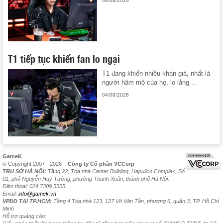
04/08/2026
T1 tiếp tục khiến fan lo ngại
T1 đang khiến nhiều khán giả, nhất là
người hâm mộ của họ, lo lắng ...
04/08/2026
GameK
© Copyright 2007 - 2026 –
Công ty Cổ phần VCCorp
TRỤ SỞ HÀ NỘI:
Tầng 22, Tòa nhà Center Building, Hapulico Complex, Số
01, phố Nguyễn Huy Tưởng, phường Thanh Xuân, thành phố Hà Nội.
Điện thoại: 024 7309 5555.
Email:
info@gamek.vn
VPĐD TẠI TP.HCM:
Tầng 4 Tòa nhà 123, 127 Võ Văn Tần, phường 6, quận 3, TP. Hồ Chí
Minh
Hỗ trợ quảng cáo: