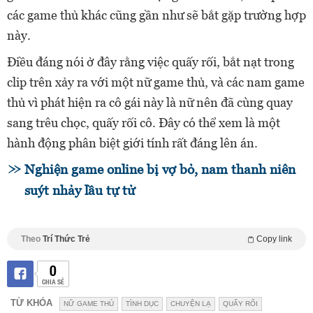
các game thủ khác cũng gần như sẽ bắt gặp trường hợp
này.
Điều đáng nói ở đây rằng việc quấy rối, bắt nạt trong
clip trên xảy ra với một nữ game thủ, và các nam game
thủ vì phát hiện ra cô gái này là nữ nên đã cùng quay
sang trêu chọc, quấy rối cô. Đây có thể xem là một
hành động phân biệt giới tính rất đáng lên án.
Nghiện game online bị vợ bỏ, nam thanh niên
suýt nhảy lầu tự tử
Theo
Trí Thức Trẻ
Copy link
0
CHIA SẺ
TỪ KHÓA
NỮ GAME THỦ
TÌNH DỤC
CHUYỆN LẠ
QUẤY RỐI