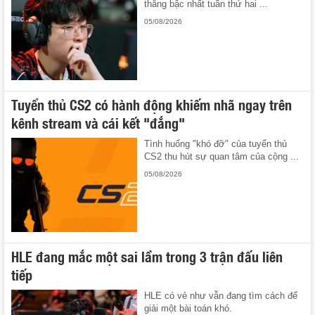
thẳng bậc nhất tuần thứ hai ...
05/08/2026
Tuyển thủ CS2 có hành động khiếm nhã ngay trên
kênh stream và cái kết "đắng"
Tình huống "khó đỡ" của tuyển thủ
CS2 thu hút sự quan tâm của cộng ...
05/08/2026
HLE đang mắc một sai lầm trong 3 trận đấu liên
tiếp
HLE có vẻ như vẫn đang tìm cách để
giải một bài toán khó.