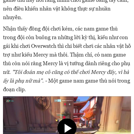
nên điều khiển nhân vật không thực sự nhuần
nhuyễn.
Nhận thấy đồng đội chơi kém, các nam game thủ
trong đội còn buông ra những lời kỳ thị, kiểu như con
gái khi chơi Overwatch thì chỉ biết chơi các nhân vật hỗ
trợ như kiểu Mercy mà thôi. Thậm chí, có nam game
thủ còn nói rằng Mercy là vị tướng dành riêng cho phụ
nữ.
"Tôi đoán mẹ cô cũng có thể chơi Mercy đấy, vì bà
ấy là phụ nữ mà". -
Một game nam game thủ nói trong
đoạn clip.