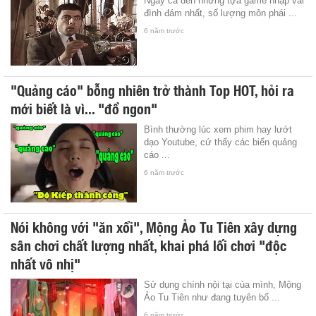
Ngay cả đến những tựa game nhập vai
đình đám nhất, số lượng môn phái ...
6 năm trước
"Quảng cáo" bỗng nhiên trở thành Top HOT, hỏi ra
mới biết là vì... "đồ ngon"
Bình thường lúc xem phim hay lướt
dạo Youtube, cứ thấy các biển quảng
cáo ...
6 năm trước
Nói không với "ăn xổi", Mộng Ảo Tu Tiên xây dựng
sân chơi chất lượng nhất, khai phá lối chơi "độc
nhất vô nhị"
Sử dụng chính nội tại của mình, Mộng
Ảo Tu Tiên như đang tuyên bố ...
6 năm trước