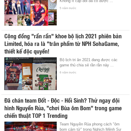
Không ít cặp đôi đã có được ...
5 năm trước
Cộng đồng "rần rần" khoe bộ lịch 2021 phiên bản
Limited, hóa ra là "trân phẩm từ NPH SohaGame,
thiết kế độc quyền!
Bộ lịch tri ân 2021 đang được các
game thủ chia sẻ rần rần này ...
6 năm trước
Đã chán team Đốt - Độc - Hồi Sinh? Thử ngay đội
hình Nguyền Rủa, "chơi Bùa ôm Bom" trong game
chiến thuật TOP 1 Trending
Team Nguyền Rủa phong cách "ôm
bom cảm tử" trong Nghịch Mệnh Sư