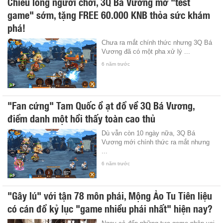
Chiều lòng người chơi, 3Q Bá Vương mở "test
game" sớm, tặng FREE 60.000 KNB thỏa sức khám
phá!
Chưa ra mắt chính thức nhưng 3Q Bá
Vương đã có một pha xử lý ...
6 năm trước
"Fan cứng" Tam Quốc ồ ạt đổ về 3Q Bá Vương,
điểm danh một hồi thấy toàn cao thủ
Dù vẫn còn 10 ngày nữa, 3Q Bá
Vương mới chính thức ra mắt nhưng
...
6 năm trước
"Gây lú" với tận 78 môn phái, Mộng Ảo Tu Tiên liệu
có cán đổ kỷ lục "game nhiều phái nhất" hiện nay?