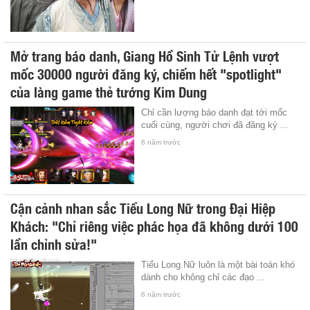
Mở trang báo danh, Giang Hồ Sinh Tử Lệnh vượt
mốc 30000 người đăng ký, chiếm hết "spotlight"
của làng game thẻ tướng Kim Dung
Chỉ cần lượng báo danh đạt tới mốc
cuối cùng, người chơi đã đăng ký ...
6 năm trước
Cận cảnh nhan sắc Tiểu Long Nữ trong Đại Hiệp
Khách: "Chỉ riêng việc phác họa đã không dưới 100
lần chỉnh sửa!"
Tiểu Long Nữ luôn là một bài toán khó
dành cho không chỉ các đạo ...
6 năm trước