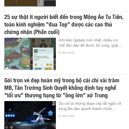
25 sự thật ít người biết đến trong Mộng Ảo Tu Tiên,
toàn kinh nghiệm "đua Top" được các cao thủ
chứng nhận (Phần cuối)
Với bản Update mới nhất, nhiều cơ
chế độc đáo đã được bổ sung, giúp ...
6 năm trước
Gói trọn vẻ đẹp hoàn mỹ trong bộ cài chỉ vài trăm
MB, Tân Trường Sinh Quyết khẳng định tay nghề
"tối ưu" thượng hạng từ "ông lớn" xứ Trung
Dù chỉ là những đoạn clip rất ngắn về
từng lần dạo quanh thành chính, ...
6 năm trước