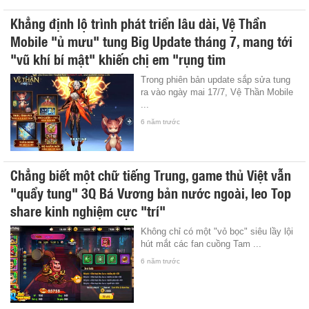
Khẳng định lộ trình phát triển lâu dài, Vệ Thần
Mobile "ủ mưu" tung Big Update tháng 7, mang tới
"vũ khí bí mật" khiến chị em "rụng tim
Trong phiên bản update sắp sửa tung
ra vào ngày mai 17/7, Vệ Thần Mobile
...
6 năm trước
Chẳng biết một chữ tiếng Trung, game thủ Việt vẫn
"quẩy tung" 3Q Bá Vương bản nước ngoài, leo Top
share kinh nghiệm cực "trí"
Không chỉ có một "vỏ bọc" siêu lầy lội
hút mắt các fan cuồng Tam ...
6 năm trước