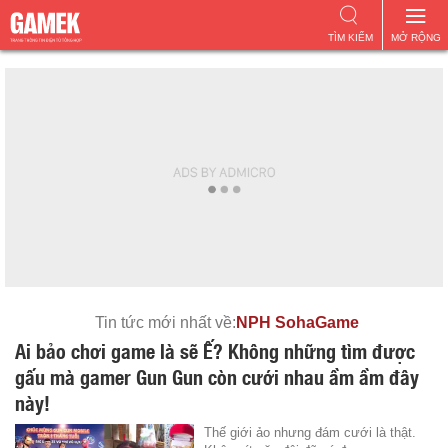
TÌM KIẾM
MỞ RỘNG
Tin tức mới nhất về:
NPH SohaGame
Ai bảo chơi game là sẽ Ế? Không những tìm được
gấu mà gamer Gun Gun còn cưới nhau ầm ầm đây
này!
Thế giới ảo nhưng đám cưới là thật.