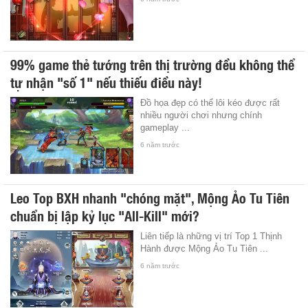
99% game thẻ tướng trên thị trường đều không thể
tự nhận "số 1" nếu thiếu điều này!
Đồ họa đẹp có thể lôi kéo được rất
nhiều người chơi nhưng chính
gameplay ...
6 năm trước
Leo Top BXH nhanh "chóng mặt", Mộng Ảo Tu Tiên
chuẩn bị lập kỷ lục "All-Kill" mới?
Liên tiếp là những vị trí Top 1 Thịnh
Hành được Mộng Ảo Tu Tiên ...
6 năm trước