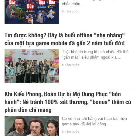
chắc chắn ...
6 năm trước
Tin được không? Đây là buổi offline "nhẹ nhàng"
của một tựa game mobile đã gần 2 năm tuổi đời!
Thật khó tin trong khi có nhiều đối thủ
"gắn mác" siêu phẩm ngoài kia ...
6 năm trước
Khi Kiều Phong, Đoàn Dự bị Mộ Dung Phục "bón
hành": Né tránh 100% sát thương, "bonus" thêm cú
phản đòn chí mạng
Có vẻ như chỉ bằng vài thao tác, tựa
game này đã đòi lại công ...
6 năm trước