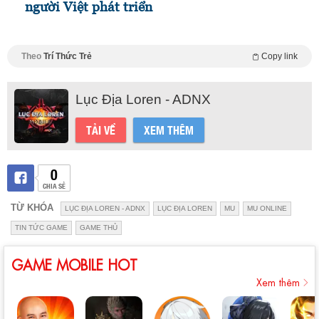
người Việt phát triển
Theo
Trí Thức Trẻ
Copy link
Lục Địa Loren - ADNX
TẢI VỀ
XEM THÊM
0
CHIA SẺ
TỪ KHÓA
LỤC ĐỊA LOREN - ADNX
LỤC ĐỊA LOREN
MU
MU ONLINE
TIN TỨC GAME
GAME THỦ
GAME MOBILE HOT
Xem thêm