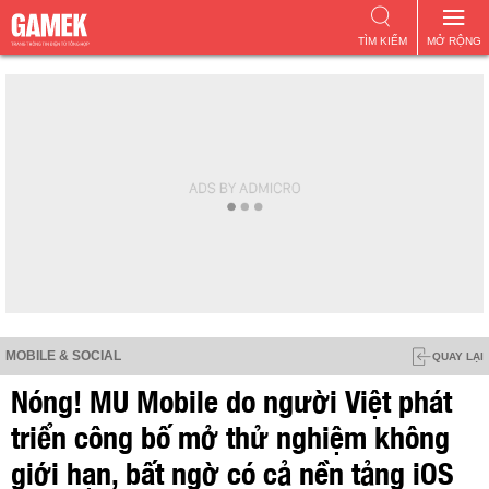
TÌM KIẾM
MỞ RỘNG
MOBILE & SOCIAL
QUAY LẠI
Nóng! MU Mobile do người Việt phát
triển công bố mở thử nghiệm không
giới hạn, bất ngờ có cả nền tảng iOS