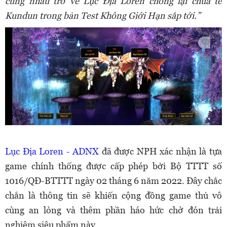
cùng nhau trở về Lục Địa Loren chống lại chúa tể
Kundun trong bản Test Không Giới Hạn sắp tới.”
Lục Địa Loren - ADNX
đã được NPH xác nhận là tựa
game chính thống được cấp phép bởi Bộ TTTT số
1016/QĐ-BTTTT ngày 02 tháng 6 năm 2022. Đây chắc
chắn là thông tin sẽ khiến cộng đồng game thủ vô
cùng an lòng và thêm phần háo hức chờ đón trải
nghiệm siêu phẩm này.