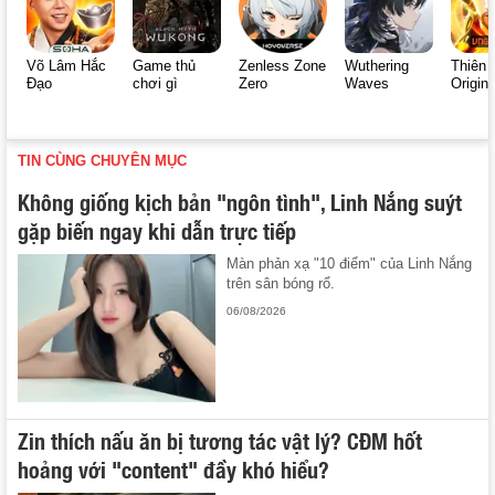
Võ Lâm Hắc
Game thủ
Zenless Zone
Wuthering
Thiên 
Đạo
chơi gì
Zero
Waves
Origin
TIN CÙNG CHUYÊN MỤC
Không giống kịch bản "ngôn tình", Linh Nắng suýt
gặp biến ngay khi dẫn trực tiếp
Màn phản xạ "10 điểm" của Linh Nắng
trên sân bóng rổ.
06/08/2026
Zin thích nấu ăn bị tương tác vật lý? CĐM hốt
hoảng với "content" đầy khó hiểu?