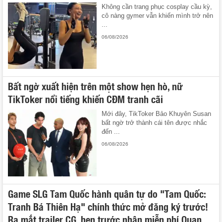
Không cần trang phục cosplay cầu kỳ,
cô nàng gymer vẫn khiến mình trở nên
...
06/08/2026
Bất ngờ xuất hiện trên một show hẹn hò, nữ
TikToker nổi tiếng khiến CĐM tranh cãi
Mới đây, TikToker Bảo Khuyên Susan
bất ngờ trở thành cái tên được nhắc
đến ...
06/08/2026
Game SLG Tam Quốc hành quân tự do "Tam Quốc:
Tranh Bá Thiên Hạ" chính thức mở đăng ký trước!
Ra mắt trailer CG, hẹn trước nhận miễn phí Quan