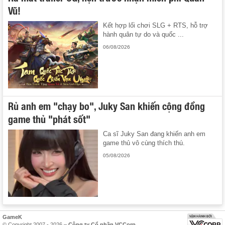
Vũ!
Kết hợp lối chơi SLG + RTS, hỗ trợ
hành quân tự do và quốc ...
06/08/2026
Rủ anh em "chạy bo", Juky San khiến cộng đồng
game thủ "phát sốt"
Ca sĩ Juky San đang khiến anh em
game thủ vô cùng thích thú.
05/08/2026
GameK
© Copyright 2007 - 2026 –
Công ty Cổ phần VCCorp