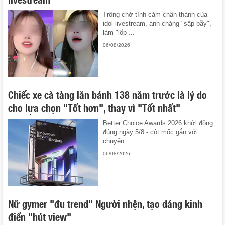
Trông chờ tình cảm chân thành của
idol livestream, anh chàng "sập bẫy",
làm "lốp ...
06/08/2026
Chiếc xe cà tàng lăn bánh 138 năm trước là lý do
cho lựa chọn "Tốt hơn", thay vì "Tốt nhất"
Better Choice Awards 2026 khởi động
đúng ngày 5/8 - cột mốc gắn với
chuyến ...
06/08/2026
Nữ gymer "đu trend" Người nhện, tạo dáng kinh
điển "hút view"