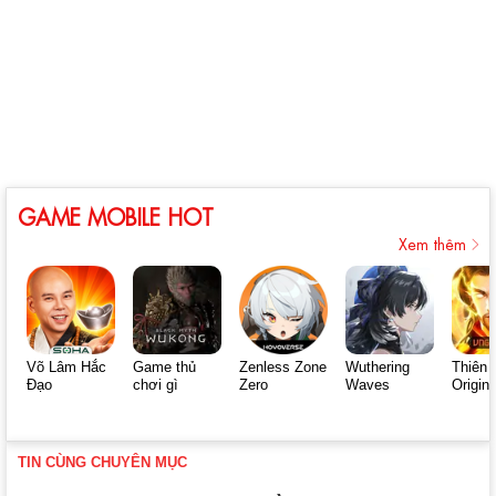
GAME MOBILE HOT
Xem thêm
Võ Lâm Hắc
Game thủ
Zenless Zone
Wuthering
Thiên 
Đạo
chơi gì
Zero
Waves
Origin
TIN CÙNG CHUYÊN MỤC