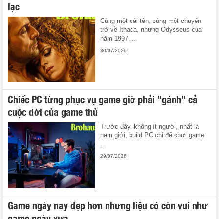
lạc
Cùng một cái tên, cùng một chuyến
trở về Ithaca, nhưng Odysseus của
năm 1997 ...
30/07/2026
Chiếc PC từng phục vụ game giờ phải "gánh" cả
cuộc đời của game thủ
Trước đây, không ít người, nhất là
nam giới, build PC chỉ để chơi game
...
29/07/2026
Game ngày nay đẹp hơn nhưng liệu có còn vui như
game ngày xưa