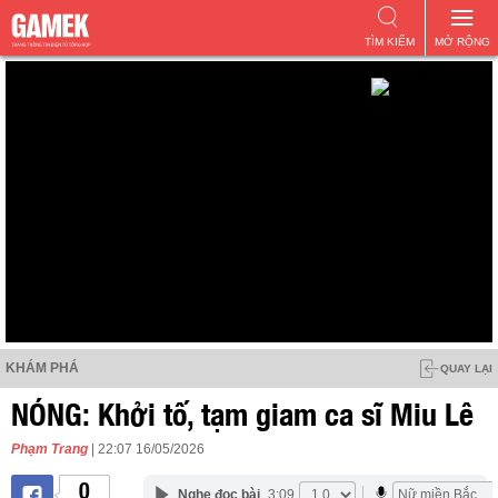
TÌM KIẾM
MỞ RỘNG
KHÁM PHÁ
QUAY LẠI
NÓNG: Khởi tố, tạm giam ca sĩ Miu Lê
Phạm Trang
| 22:07 16/05/2026
0
Nghe đọc bài
3:09