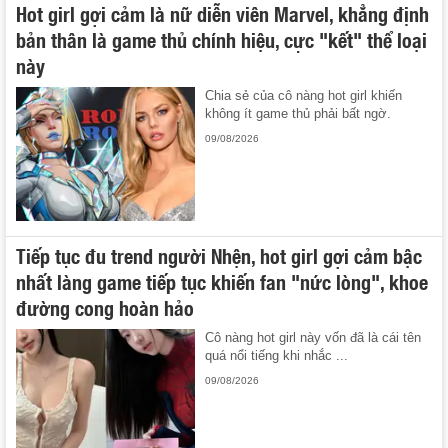
Hot girl gợi cảm là nữ diễn viên Marvel, khẳng định
bản thân là game thủ chính hiệu, cực "kết" thể loại
này
Chia sẻ của cô nàng hot girl khiến
không ít game thủ phải bất ngờ.
09/08/2026
Tiếp tục đu trend người Nhện, hot girl gợi cảm bậc
nhất làng game tiếp tục khiến fan "nức lòng", khoe
đường cong hoàn hảo
Cô nàng hot girl này vốn đã là cái tên
quá nổi tiếng khi nhắc ...
09/08/2026