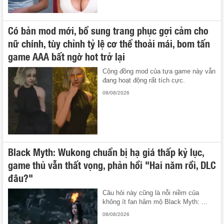
Có bản mod mới, bổ sung trang phục gợi cảm cho
nữ chính, tùy chỉnh tỷ lệ cơ thể thoải mái, bom tấn
game AAA bất ngờ hot trở lại
Cộng đồng mod của tựa game này vẫn
đang hoạt động rất tích cực.
08/08/2026
Black Myth: Wukong chuẩn bị hạ giá thấp kỷ lục,
game thủ vẫn thất vọng, phản hồi "Hai năm rồi, DLC
đâu?"
Câu hỏi này cũng là nỗi niềm của
không ít fan hâm mộ Black Myth: ...
08/08/2026