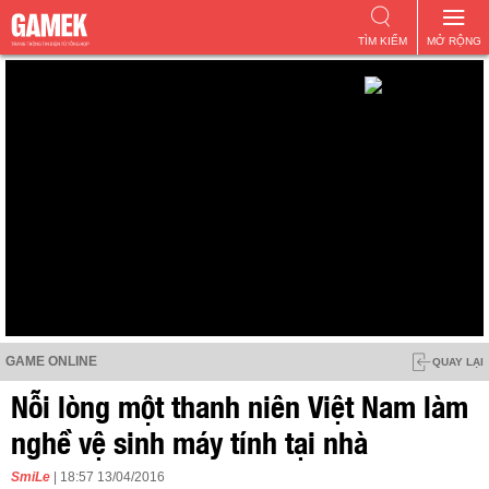
TÌM KIẾM
MỞ RỘNG
GAME ONLINE
QUAY LẠI
Nỗi lòng một thanh niên Việt Nam làm
nghề vệ sinh máy tính tại nhà
SmiLe
| 18:57 13/04/2016