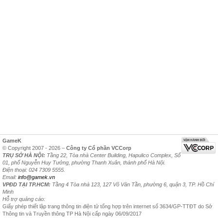
GameK
© Copyright 2007 - 2026 –
Công ty Cổ phần VCCorp
TRỤ SỞ HÀ NỘI:
Tầng 22, Tòa nhà Center Building, Hapulico Complex, Số
01, phố Nguyễn Huy Tưởng, phường Thanh Xuân, thành phố Hà Nội.
Điện thoại: 024 7309 5555.
Email:
info@gamek.vn
VPĐD TẠI TP.HCM:
Tầng 4 Tòa nhà 123, 127 Võ Văn Tần, phường 6, quận 3, TP. Hồ Chí
Minh
Hỗ trợ quảng cáo:
Giấy phép thiết lập trang thông tin điện tử tổng hợp trên internet số 3634/GP-TTĐT do Sở
Thông tin và Truyền thông TP Hà Nội cấp ngày 06/09/2017