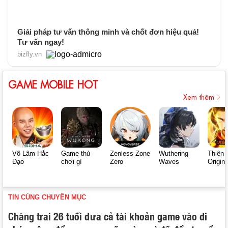
Giải pháp tư vấn thông minh và chốt đơn hiệu quả!
Tư vấn ngay!
bizfly.vn
GAME MOBILE HOT
Xem thêm
Võ Lâm Hắc
Game thủ
Zenless Zone
Wuthering
Thiên 
Đạo
chơi gì
Zero
Waves
Origin
TIN CÙNG CHUYÊN MỤC
Chàng trai 26 tuổi đưa cả tài khoản game vào di