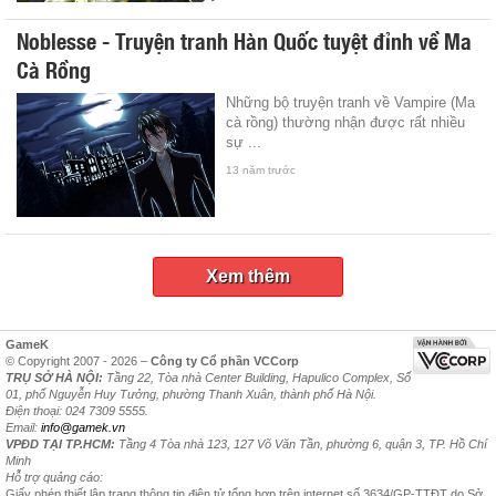
Noblesse - Truyện tranh Hàn Quốc tuyệt đỉnh về Ma
Cà Rồng
Những bộ truyện tranh về Vampire (Ma
cà rồng) thường nhận được rất nhiều
sự ...
13 năm trước
Xem thêm
GameK
© Copyright 2007 - 2026 –
Công ty Cổ phần VCCorp
TRỤ SỞ HÀ NỘI:
Tầng 22, Tòa nhà Center Building, Hapulico Complex, Số
01, phố Nguyễn Huy Tưởng, phường Thanh Xuân, thành phố Hà Nội.
Điện thoại: 024 7309 5555.
Email:
info@gamek.vn
VPĐD TẠI TP.HCM:
Tầng 4 Tòa nhà 123, 127 Võ Văn Tần, phường 6, quận 3, TP. Hồ Chí
Minh
Hỗ trợ quảng cáo:
Giấy phép thiết lập trang thông tin điện tử tổng hợp trên internet số 3634/GP-TTĐT do Sở