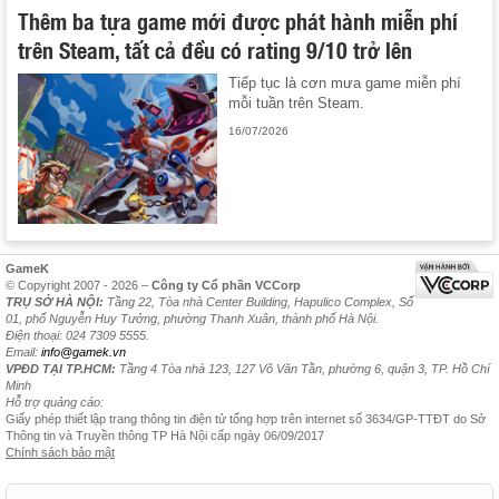
Thêm ba tựa game mới được phát hành miễn phí
trên Steam, tất cả đều có rating 9/10 trở lên
Tiếp tục là cơn mưa game miễn phí
mỗi tuần trên Steam.
16/07/2026
GameK
© Copyright 2007 - 2026 –
Công ty Cổ phần VCCorp
TRỤ SỞ HÀ NỘI:
Tầng 22, Tòa nhà Center Building, Hapulico Complex, Số
01, phố Nguyễn Huy Tưởng, phường Thanh Xuân, thành phố Hà Nội.
Điện thoại: 024 7309 5555.
Email:
info@gamek.vn
VPĐD TẠI TP.HCM:
Tầng 4 Tòa nhà 123, 127 Võ Văn Tần, phường 6, quận 3, TP. Hồ Chí
Minh
Hỗ trợ quảng cáo:
Giấy phép thiết lập trang thông tin điện tử tổng hợp trên internet số 3634/GP-TTĐT do Sở
Thông tin và Truyền thông TP Hà Nội cấp ngày 06/09/2017
Chính sách bảo mật