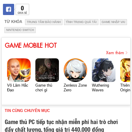
0
CHIA SẺ
TỪ KHÓA
TRUNG TÂM BẢO HÀNH
TÌNH TRẠNG QUÁ TẢI
GAME NHẬP VAI
NINTENDO SWITCH
GAME MOBILE HOT
Xem thêm
Võ Lâm Hắc
Game thủ
Zenless Zone
Wuthering
Thiên 
Đạo
chơi gì
Zero
Waves
Origin
TIN CÙNG CHUYÊN MỤC
Game thủ PC tiếp tục nhận miễn phí hai trò chơi
đầy chất lượng, tổng giá trị 440.000 đồng