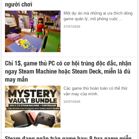
người chơi
Một dự án mà những ai ưa thích dòng
game quản lý, mô phỏng cuộc ...
27/07/2026
Chỉ 1$, game thủ PC có cơ hội trúng độc đắc, nhận
ngay Steam Machine hoặc Steam Deck, miễn là đủ
may mắn
Các game thủ hoàn toàn có thể thử
vận may của mình.
22/07/2026
Steam đang ngập tràn game hay: 8 tựa game miễn