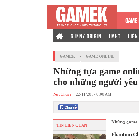
GAME 
GUNNY ORIGIN
LMHT
LIÊN
GAMEK
›
GAME ONLINE
Những tựa game onli
cho những người yê
Nút Chuối
|
22/11/2017 0:00 AM
Những game o
TIN LIÊN QUAN
Phantom Ch