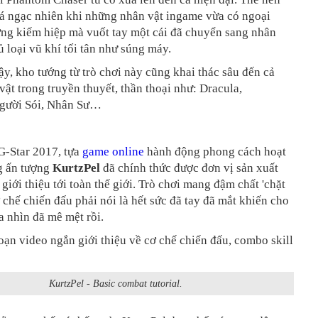
á ngạc nhiên khi những nhân vật ingame vừa có ngoại
ớng kiếm hiệp mà vuốt tay một cái đã chuyển sang nhân
ủ loại vũ khí tối tân như súng máy.
y, kho tướng từ trò chơi này cũng khai thác sâu đến cả
ật trong truyền thuyết, thần thoại như: Dracula,
gười Sói, Nhân Sư…
G-Star 2017, tựa
game online
hành động phong cách hoạt
g ấn tượng
KurtzPel
đã chính thức được đơn vị sản xuất
ới thiệu tới toàn thế giới. Trò chơi mang đậm chất 'chặt
 chế chiến đấu phải nói là hết sức đã tay đã mắt khiến cho
 nhìn đã mê mệt rồi.
oạn video ngắn giới thiệu về cơ chế chiến đấu, combo skill
KurtzPel - Basic combat tutorial.