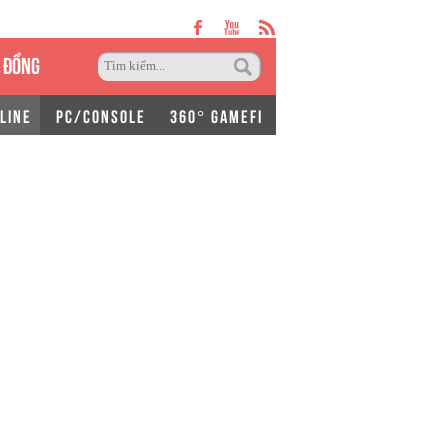
 ĐỒNG
LINE
PC/CONSOLE
360° GAMEFI