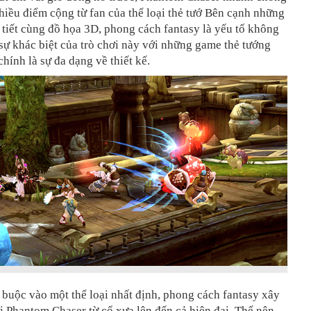
iều điểm cộng từ fan của thể loại thẻ tướ Bên cạnh những
 tiết cùng đồ họa 3D, phong cách fantasy là yếu tố không
sự khác biệt của trò chơi này với những game thẻ tướng
chính là sự đa dạng về thiết kế.
buộc vào một thể loại nhất định, phong cách fantasy xây
i Phantom Chaser từ cổ xưa lên đến cả hiện đại. Thế nên