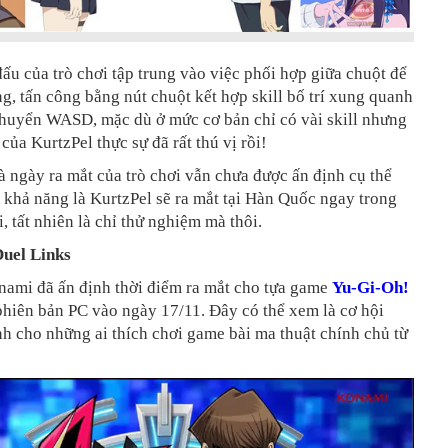
ấu của trò chơi tập trung vào việc phối hợp giữa chuột để
, tấn công bằng nút chuột kết hợp skill bố trí xung quanh
chuyển WASD, mặc dù ở mức cơ bản chỉ có vài skill nhưng
ủa KurtzPel thực sự đã rất thú vị rồi!
 ngày ra mắt của trò chơi vẫn chưa được ấn định cụ thể
khả năng là KurtzPel sẽ ra mắt tại Hàn Quốc ngay trong
, tất nhiên là chỉ thử nghiệm mà thôi.
uel Links
nami đã ấn định thời điểm ra mắt cho tựa game
Yu-Gi-Oh!
hiên bản PC vào ngày 17/11. Đây có thể xem là cơ hội
h cho những ai thích chơi game bài ma thuật chính chủ từ