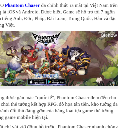
MO
Phantom Chaser
đã chính thức ra mắt tại Việt Nam trên
g là iOS và Android. Được biết, Game sẽ hỗ trợ tới 7 ngôn
 tiếng Anh, Đức, Pháp, Đài Loan, Trung Quốc, Hàn và đặc
ếng Việt.
ợng được gán mác “quốc tế”, Phantom Chaser đem đến cho
 chơi thẻ tướng kết hợp RPG, đồ họa tân tiến, kho tướng đa
hành đối thủ đáng gờm của hàng loạt tựa game thẻ tướng
ờng game mobile hiện tại.
ắt chỉ vài giờ đồng hồ trước, Phantom Chaser nhanh chóng