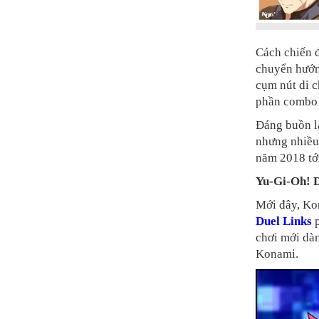
Cách chiến đ
chuyển hướng
cụm nút di 
phần combo c
Đáng buồn là
nhưng nhiều 
năm 2018 tới
Yu-Gi-Oh! D
Mới đây, Ko
Duel Links
p
chơi mới dàn
Konami.