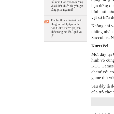
thủ ném luôn vào lò nướng
bạn đừng qu
và cái kết khiến chuyên gia
cũng phải ngả mũ!
hình hơi hư
vật sở hữu đ
Tranh cãi nảy lửa toàn cầu:
Dragon Ball lộ tạo hình
Không chỉ vậ
Son Goku lúc về già, fan
những nhân v
khóc ròng hét lên "quá vô
lý"
Succubus, N
KurtzPel
Mới đây tại 
hình vô cùn
KOG Games gi
chém' với cơ
game thủ vừa
Sau đây là đ
của trò chơi: