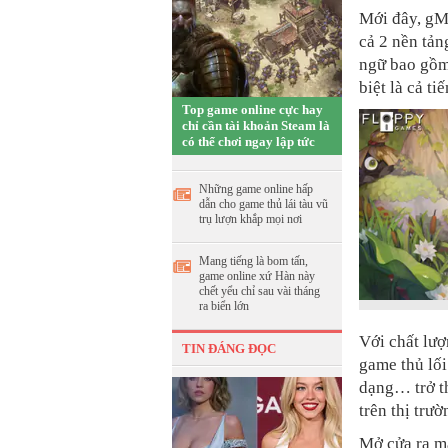
Mới đây, g
cả 2 nền tản
ngữ bao gồm
biệt là cả ti
Top game online cực hay
chỉ cần tài khoản Steam là
có thể chơi ngay lập tức
Những game online hấp
dẫn cho game thủ lái tàu vũ
trụ lượn khắp mọi nơi
Mang tiếng là bom tấn,
game online xứ Hàn này
chết yểu chỉ sau vài tháng
ra biển lớn
Với chất lư
TIN ĐÁNG ĐỌC
game thủ lối
dạng… trở t
trên thị trư
Mở cửa ra m