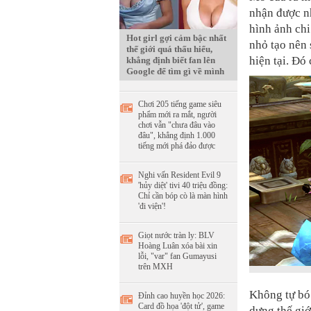
nhận được nh
hình ảnh chi
Hot girl gợi cảm bậc nhất
nhỏ tạo nên 
thế giới quá thấu hiểu,
hiện tại. Đó 
khẳng định biết fan lên
Google để tìm gì về mình
Chơi 205 tiếng game siêu
phẩm mới ra mắt, người
chơi vẫn "chưa đâu vào
đâu", khẳng định 1.000
tiếng mới phá đảo được
Nghi vấn Resident Evil 9
'hủy diệt' tivi 40 triệu đồng:
Chỉ cần bóp cò là màn hình
'đi viện'!
Giọt nước tràn ly: BLV
Hoàng Luân xóa bài xin
lỗi, "var" fan Gumayusi
trên MXH
Không tự bó 
Đỉnh cao huyền học 2026:
Card đồ họa 'đột tử', game
dựng thế giớ