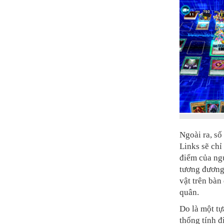
Ngoài ra, s
Links sẽ chỉ
điểm của ngư
tương đương 
vật trên bàn 
quân.
Do là một t
thống tính đ