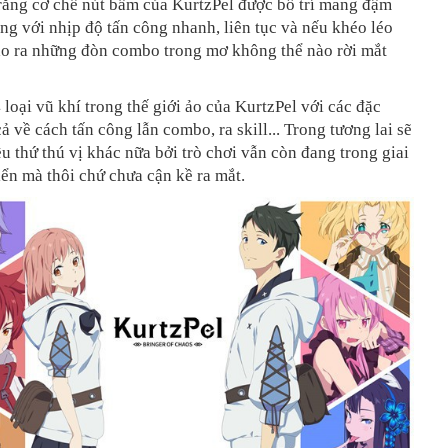
rằng cơ chế nút bấm của KurtzPel được bố trí mang đậm
ng với nhịp độ tấn công nhanh, liên tục và nếu khéo léo
tạo ra những đòn combo trong mơ không thể nào rời mắt
4 loại vũ khí trong thế giới ảo của KurtzPel với các đặc
cả về cách tấn công lẫn combo, ra skill... Trong tương lai sẽ
u thứ thú vị khác nữa bởi trò chơi vẫn còn đang trong giai
iển mà thôi chứ chưa cận kề ra mắt.