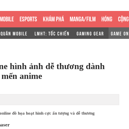
MOBILE
ESPORTS
KHÁM PHÁ
MANGA/FILM
HÓNG
CỘNG
 QUÂN MOBILE
LMHT: TỐC CHIẾN
GAMING GEAR
GAME ON
ne hình ảnh dễ thương dành
u mến anime
nline đồ họa hoạt hình cực ấn tượng và dễ thương
aser