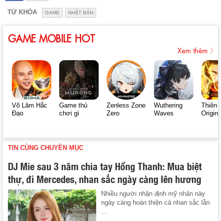
TỪ KHÓA
GAME
NHẬT BẢN
GAME MOBILE HOT
Xem thêm
Võ Lâm Hắc
Game thủ
Zenless Zone
Wuthering
Thiên 
Đạo
chơi gì
Zero
Waves
Origin
TIN CÙNG CHUYÊN MỤC
DJ Mie sau 3 năm chia tay Hồng Thanh: Mua biệt
thự, đi Mercedes, nhan sắc ngày càng lên hương
Nhiều người nhận định mỹ nhân này
ngày càng hoàn thiện cả nhan sắc lẫn
...