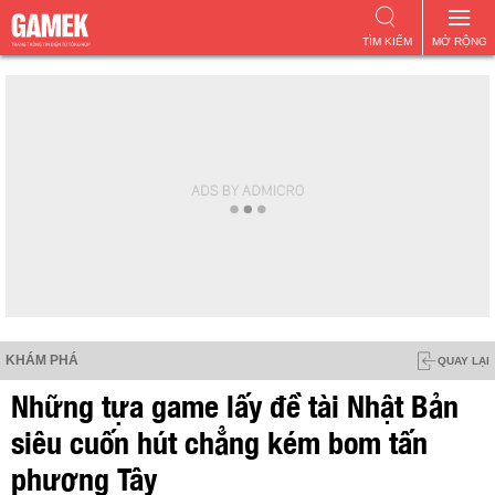
TÌM KIẾM
MỞ RỘNG
KHÁM PHÁ
QUAY LẠI
Những tựa game lấy đề tài Nhật Bản
siêu cuốn hút chẳng kém bom tấn
phương Tây