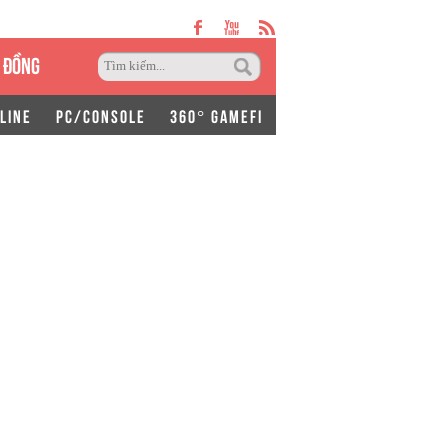
 ĐỒNG
LINE
PC/CONSOLE
360° GAMEFI