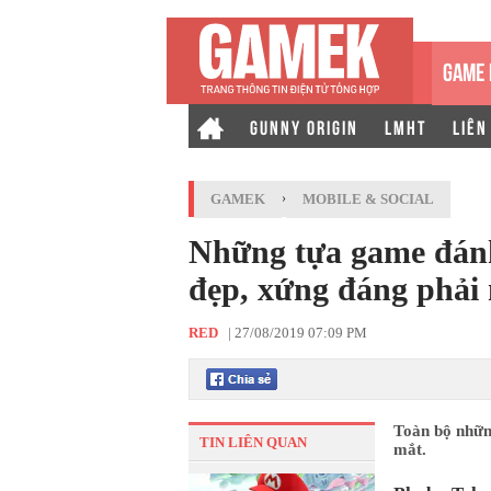
GAME 
GUNNY ORIGIN
LMHT
LIÊN
GAMEK
›
MOBILE & SOCIAL
Những tựa game đánh
đẹp, xứng đáng phải 
RED
|
27/08/2019 07:09 PM
Toàn bộ nhữn
TIN LIÊN QUAN
mắt.