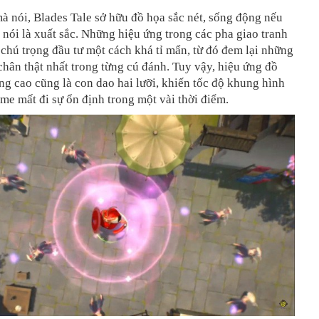
à nói, Blades Tale sở hữu đồ họa sắc nét, sống động nếu
ói là xuất sắc. Những hiệu ứng trong các pha giao tranh
chú trọng đầu tư một cách khá tỉ mẩn, từ đó đem lại những
chân thật nhất trong từng cú đánh. Tuy vậy, hiệu ứng đồ
ng cao cũng là con dao hai lưỡi, khiến tốc độ khung hình
me mất đi sự ổn định trong một vài thời điểm.