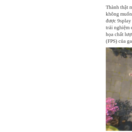
Thành thật m
không muốn n
được 9splay 
trải nghiệm 
họa chất lượ
(FPS) của ga