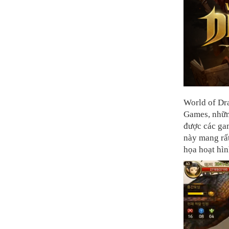
World of Dra
Games, những
được các gam
này mang rấ
họa hoạt hìn