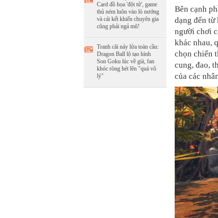
Card đồ họa 'đột tử', game
Bên cạnh phầ
thủ ném luôn vào lò nướng
và cái kết khiến chuyên gia
dạng đến từ 
cũng phải ngả mũ!
người chơi c
khác nhau, q
Tranh cãi nảy lửa toàn cầu:
chọn chiến t
Dragon Ball lộ tạo hình
Son Goku lúc về già, fan
cung, đao, t
khóc ròng hét lên "quá vô
của các nhân
lý"