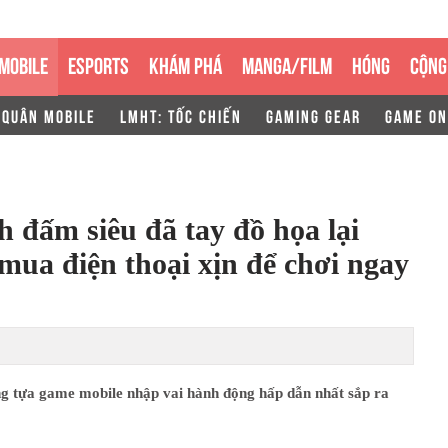
MOBILE
ESPORTS
KHÁM PHÁ
MANGA/FILM
HÓNG
CỘNG
 QUÂN MOBILE
LMHT: TỐC CHIẾN
GAMING GEAR
GAME ON
 đấm siêu đã tay đồ họa lại
mua điện thoại xịn để chơi ngay
g tựa game mobile nhập vai hành động hấp dẫn nhất sắp ra