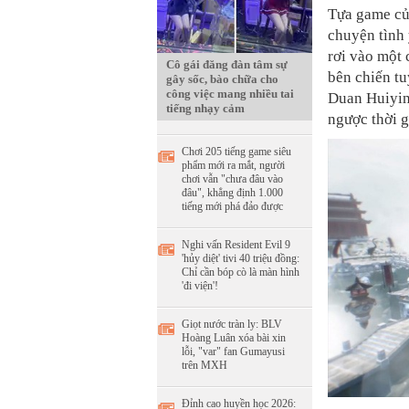
Tựa game của
chuyện tình 
rơi vào một 
Cô gái đăng đàn tâm sự
bên chiến tu
gây sốc, bào chữa cho
công việc mang nhiều tai
Duan Huiyin
tiếng nhạy cảm
ngược thời g
Chơi 205 tiếng game siêu
phẩm mới ra mắt, người
chơi vẫn "chưa đâu vào
đâu", khẳng định 1.000
tiếng mới phá đảo được
Nghi vấn Resident Evil 9
'hủy diệt' tivi 40 triệu đồng:
Chỉ cần bóp cò là màn hình
'đi viện'!
Giọt nước tràn ly: BLV
Hoàng Luân xóa bài xin
lỗi, "var" fan Gumayusi
trên MXH
Đỉnh cao huyền học 2026: