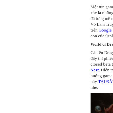
Một tựa game
xác là nhữn
đã từng mê 
Võ Lâm Truy
trên
Google 
con của 9spl
World of Dr
Cái tên Drag
đây thì phiê
closed beta
Nest
. Hiện 
hưởng game 
này
TẠI ĐÂ
nhé.