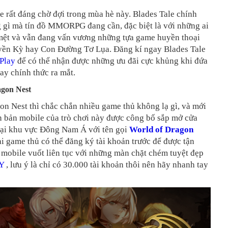
 rất đáng chờ đợi trong mùa hè này. Blades Tale chính
g gì mà tín đồ MMORPG đang cần, đặc biệt là với những ai
mệt và vẫn đang vấn vương những tựa game huyền thoại
ền Kỳ hay Con Đường Tơ Lụa. Đăng kí ngay Blades Tale
Play
để có thể nhận được những ưu đãi cực khủng khi đứa
ay chính thức ra mắt.
agon Nest
on Nest thì chắc chắn nhiều game thủ không lạ gì, và mới
n bản mobile của trò chơi này được công bố sắp mở cửa
 tại khu vực Đông Nam Á với tên gọi
World of Dragon
tại game thủ có thể đăng ký tài khoản trước để được tận
mobile vuốt liên tục với những màn chặt chém tuyệt đẹp
Y
, lưu ý là chỉ có 30.000 tài khoản thôi nên hãy nhanh tay