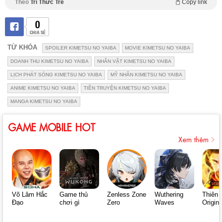
Theo
Trí Thức Trẻ
Copy link
0
CHIA SẺ
TỪ KHÓA
SPOILER KIMETSU NO YAIBA
MOVIE KIMETSU NO YAIBA
DOANH THU KIMETSU NO YAIBA
NHÂN VẬT KIMETSU NO YAIBA
LỊCH PHÁT SÓNG KIMETSU NO YAIBA
MỸ NHÂN KIMETSU NO YAIBA
ANIME KIMETSU NO YAIBA
TIỀN TRUYỆN KIMETSU NO YAIBA
MANGA KIMETSU NO YAIBA
GAME MOBILE HOT
Xem thêm
Võ Lâm Hắc
Game thủ
Zenless Zone
Wuthering
Thiên 
Đạo
chơi gì
Zero
Waves
Origin