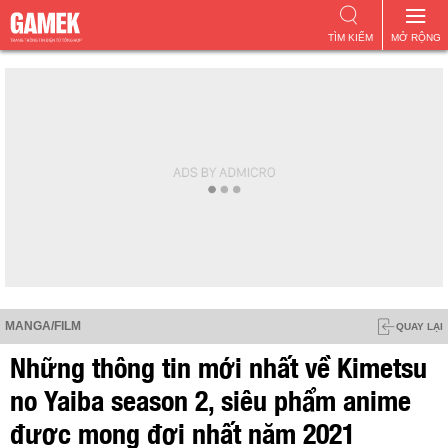
TÌM KIẾM
MỞ RỘNG
MANGA/FILM
QUAY LẠI
Những thông tin mới nhất về Kimetsu
no Yaiba season 2, siêu phẩm anime
được mong đợi nhất năm 2021