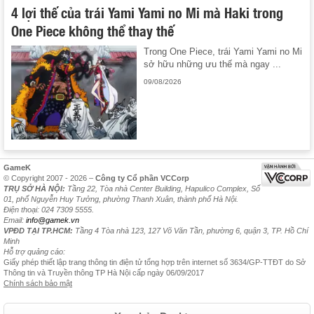
4 lợi thế của trái Yami Yami no Mi mà Haki trong
One Piece không thể thay thế
Trong One Piece, trái Yami Yami no Mi
sở hữu những ưu thế mà ngay ...
09/08/2026
GameK
© Copyright 2007 - 2026 –
Công ty Cổ phần VCCorp
TRỤ SỞ HÀ NỘI:
Tầng 22, Tòa nhà Center Building, Hapulico Complex, Số
01, phố Nguyễn Huy Tưởng, phường Thanh Xuân, thành phố Hà Nội.
Điện thoại: 024 7309 5555.
Email:
info@gamek.vn
VPĐD TẠI TP.HCM:
Tầng 4 Tòa nhà 123, 127 Võ Văn Tần, phường 6, quận 3, TP. Hồ Chí
Minh
Hỗ trợ quảng cáo:
Giấy phép thiết lập trang thông tin điện tử tổng hợp trên internet số 3634/GP-TTĐT do Sở
Thông tin và Truyền thông TP Hà Nội cấp ngày 06/09/2017
Chính sách bảo mật