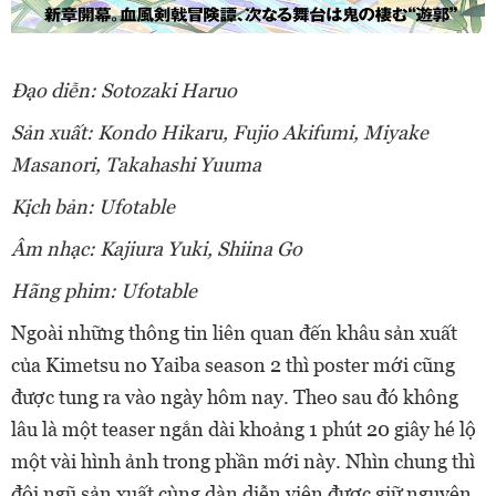
Đạo diễn: Sotozaki Haruo
Sản xuất: Kondo Hikaru, Fujio Akifumi, Miyake
Masanori, Takahashi Yuuma
Kịch bản: Ufotable
Âm nhạc: Kajiura Yuki, Shiina Go
Hãng phim: Ufotable
Ngoài những thông tin liên quan đến khâu sản xuất
của Kimetsu no Yaiba season 2 thì poster mới cũng
được tung ra vào ngày hôm nay. Theo sau đó không
lâu là một teaser ngắn dài khoảng 1 phút 20 giây hé lộ
một vài hình ảnh trong phần mới này. Nhìn chung thì
đội ngũ sản xuất cùng dàn diễn viên được giữ nguyên