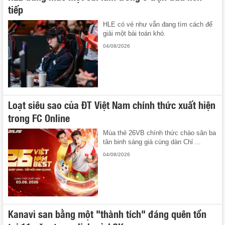
tiếp
HLE có vẻ như vẫn đang tìm cách để
giải một bài toán khó.
04/08/2026
Loạt siêu sao của ĐT Việt Nam chính thức xuất hiện
trong FC Online
Mùa thẻ 26VB chính thức chào sân ba
tân binh sáng giá cùng dàn Chỉ ...
04/08/2026
Kanavi san bằng một "thành tích" đáng quên tồn