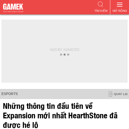
TÌM KIẾM
MỞ RỘNG
ESPORTS
QUAY LẠI
Những thông tin đầu tiên về
Expansion mới nhất HearthStone đã
được hé lộ