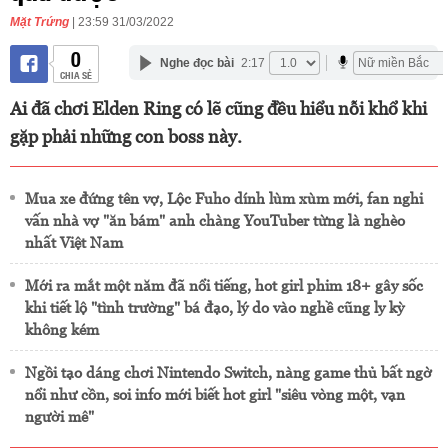
Mặt Trứng
| 23:59 31/03/2022
0
Nghe đọc bài
2:17
CHIA SẺ
Ai đã chơi Elden Ring có lẽ cũng đều hiểu nỗi khổ khi
gặp phải những con boss này.
Mua xe đứng tên vợ, Lộc Fuho dính lùm xùm mới, fan nghi
vấn nhà vợ "ăn bám" anh chàng YouTuber từng là nghèo
nhất Việt Nam
Mới ra mắt một năm đã nổi tiếng, hot girl phim 18+ gây sốc
khi tiết lộ "tình trường" bá đạo, lý do vào nghề cũng ly kỳ
không kém
Ngồi tạo dáng chơi Nintendo Switch, nàng game thủ bất ngờ
nổi như cồn, soi info mới biết hot girl "siêu vòng một, vạn
người mê"