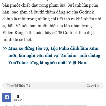
bằng một chiếc đầu rồng phun lửa. Sự lạnh lùng của
hắn, bao gồm cả lời thì thầm đáng sợ của Godrick
chính là một trong những chi tiết tạo ra khá nhiều nỗi
sợ hãi. Và nếu bạn muốn hiểu sự tàn nhẫn trong
Elden Ring là thế nào, hãy cứ để Godrick tiêu diệt
mình thì sẽ biết.
Mua xe đứng tên vợ, Lộc Fuho dính lùm xùm
mới, fan nghi vấn nhà vợ "ăn bám" anh chàng
YouTuber từng là nghèo nhất Việt Nam
Theo
Trí Thức Trẻ
Copy link
0
CHIA SẺ