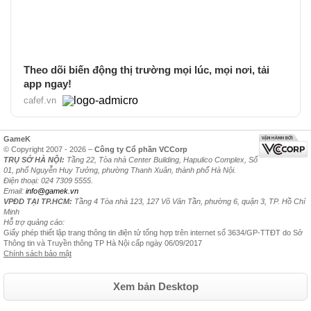
Theo dõi biến động thị trường mọi lúc, mọi nơi, tải
app ngay!
cafef.vn
GameK
© Copyright 2007 - 2026 –
Công ty Cổ phần VCCorp
TRỤ SỞ HÀ NỘI:
Tầng 22, Tòa nhà Center Building, Hapulico Complex, Số
01, phố Nguyễn Huy Tưởng, phường Thanh Xuân, thành phố Hà Nội.
Điện thoại: 024 7309 5555.
Email:
info@gamek.vn
VPĐD TẠI TP.HCM:
Tầng 4 Tòa nhà 123, 127 Võ Văn Tần, phường 6, quận 3, TP. Hồ Chí
Minh
Hỗ trợ quảng cáo:
Giấy phép thiết lập trang thông tin điện tử tổng hợp trên internet số 3634/GP-TTĐT do Sở
Thông tin và Truyền thông TP Hà Nội cấp ngày 06/09/2017
Chính sách bảo mật
Xem bản Desktop