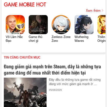
GAME MOBILE HOT
Xem thêm
Võ Lâm Hắc
Game thủ
Zenless Zone
Wuthering
Thiên 
Đạo
chơi gì
Zero
Waves
Origin
TIN CÙNG CHUYÊN MỤC
Đang giảm giá mạnh trên Steam, đây là những tựa
game đáng để mua nhất thời điểm hiện tại
Đây đều là những tựa game rất xứng
đáng với mức giảm giá mạnh ở ...
05/08/2026