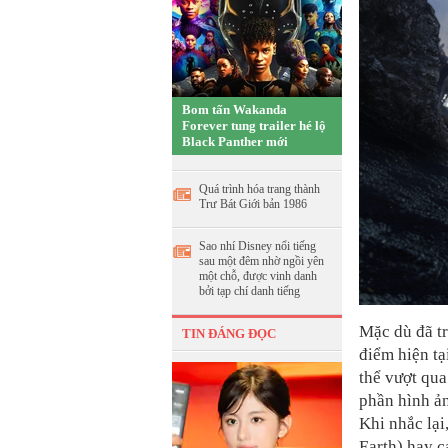
Bom tấn Wakanda
Forever tung trailer hé lộ
Black Panther mới
Quá trình hóa trang thành
Trư Bát Giới bản 1986
Sao nhí Disney nổi tiếng
sau một đêm nhờ ngồi yên
một chỗ, được vinh danh
bởi tạp chí danh tiếng
Mặc dù đã tr
TIN ĐÁNG ĐỌC
điểm hiện tạ
thể vượt qua
phần hình ản
Khi nhắc lại
Earth) hay c