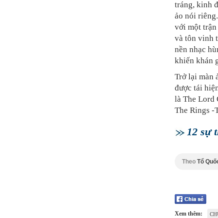
tráng, kinh 
ảo nói riêng
với một trận
và tôn vinh 
nền nhạc hùn
khiến khán g
Trở lại màn 
được tái hi
là The Lord
The Rings -
12 sự 
Theo
Tổ Quố
Xem thêm:
CH