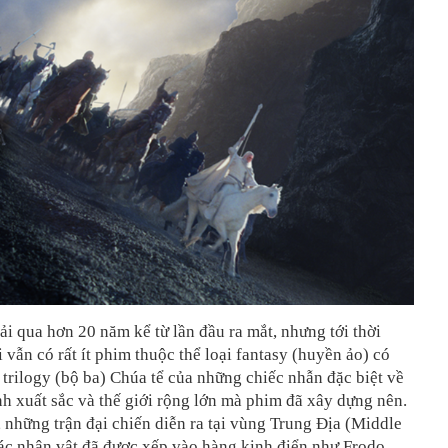
ải qua hơn 20 năm kể từ lần đầu ra mắt, nhưng tới thời
i vẫn có rất ít phim thuộc thể loại fantasy (huyền ảo) có
 trilogy (bộ ba) Chúa tể của những chiếc nhẫn
đặc biệt về
h xuất sắc và thế giới rộng lớn mà phim đã xây dựng nên.
, những trận đại chiến diễn ra tại vùng Trung Địa (Middle
ác nhân vật đã được xếp vào hàng kinh điển như Frodo,