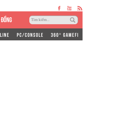
 ĐỒNG
LINE
PC/CONSOLE
360° GAMEFI