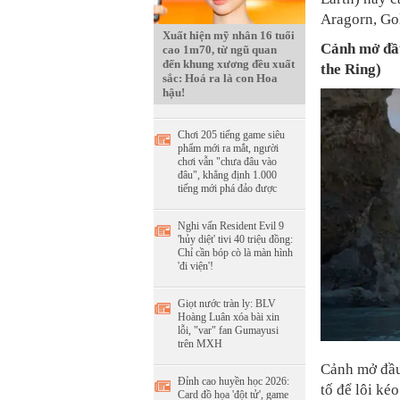
Aragorn, Go
Xuất hiện mỹ nhân 16 tuổi
Cảnh mở đầu
cao 1m70, từ ngũ quan
đến khung xương đều xuất
the Ring)
sắc: Hoá ra là con Hoa
hậu!
Chơi 205 tiếng game siêu
phẩm mới ra mắt, người
chơi vẫn "chưa đâu vào
đâu", khẳng định 1.000
tiếng mới phá đảo được
Nghi vấn Resident Evil 9
'hủy diệt' tivi 40 triệu đồng:
Chỉ cần bóp cò là màn hình
'đi viện'!
Giọt nước tràn ly: BLV
Hoàng Luân xóa bài xin
lỗi, "var" fan Gumayusi
trên MXH
Cảnh mở đầu 
Đỉnh cao huyền học 2026:
tố để lôi ké
Card đồ họa 'đột tử', game