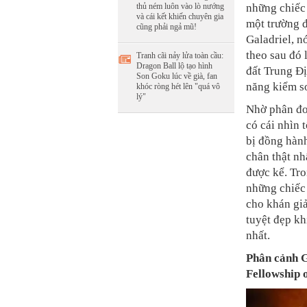
những chiếc 
thủ ném luôn vào lò nướng
và cái kết khiến chuyên gia
một trường 
cũng phải ngả mũ!
Galadriel, 
theo sau đó 
Tranh cãi nảy lửa toàn cầu:
Dragon Ball lộ tạo hình
đất Trung Đị
Son Goku lúc về già, fan
năng kiểm so
khóc ròng hét lên "quá vô
lý"
Nhờ phân đo
có cái nhìn
bị đồng hành
chân thật n
được kể. Tr
những chiếc 
cho khán gi
tuyệt đẹp kh
nhất.
Phân cảnh G
Fellowship o