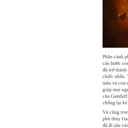
Phân cảnh p
cản bước con
đã trở thành
chiếc nhẫn. 
máu và con 
giúp mọi ngư
của Gandalf:
chống lại kẻ
Và cũng tron
phù thủy Gan
đã đi sâu và