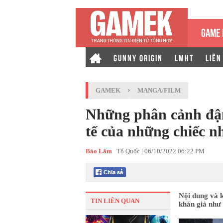
GAME 
GUNNY ORIGIN
LMHT
LIÊN
GAMEK
›
MANGA/FILM
Những phân cảnh đậm
tể của những chiếc n
Bảo Lâm
Tổ Quốc |
06/10/2022 06:22 PM
Nội dung và 
TIN LIÊN QUAN
khán giả như