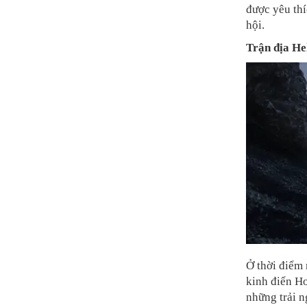
được yêu th
hội.
Trận địa He
Ở thời điểm 
kinh điển Ho
những trải 