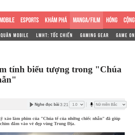
MOBILE
ESPORTS
KHÁM PHÁ
MANGA/FILM
HÓNG
CỘNG
 QUÂN MOBILE
LMHT: TỐC CHIẾN
GAMING GEAR
GAME ON
 tính biểu tượng trong "Chúa
hẫn"
3:21
Nghe đọc bài
kỹ xảo làm phim của "Chúa tể của những chiếc nhẫn" đã giúp
 chìm đắm vào vẻ đẹp vùng Trung Địa.