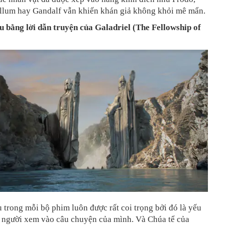
llum hay Gandalf vẫn khiến khán giả không khỏi mê mẩn.
 bằng lời dẫn truyện của Galadriel (The Fellowship of
trong mỗi bộ phim luôn được rất coi trọng bởi đó là yếu
o người xem vào câu chuyện của mình. Và Chúa tể của