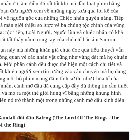
nhẫn đã làm điều đó rất tốt khi mở đầu loạt phim bằng
đoạn đưa người xem về những ngày xưa qua lời kể của
nói về nguồn gốc của những Chiếc nhẫn quyền năng. Tiếp
là màn giới thiệu sơ lược về ba chủng tộc chính của vùng
a: tộc Tiên, Loài Người, Người lùn và chiếc nhẫn có khả
át tất thảy nằm trong tay của chúa tể hắc ám Sauron.
ạn này mà những khán giả chưa đọc qua tiểu thuyết vẫn
 tổng quan về các nhân vật cũng như vùng đất mà họ chuẩn
. Mỗi phân cảnh đều được thể hiện một cách chi tiết và
hất khiến người xem tin tưởng vào câu chuyện mà họ đang
ong một bộ phim mang đậm tính sử thi như Chúa tể của
nhẫn, cảnh mở đầu đã cung cấp đầy đủ thông tin cần thiết
ả và mở ra một thế giới hùng vĩ bằng những khung hình
iến nó trở thành một trong những cảnh mở đầu kinh điển
andalf đối đầu Balrog (The Lord Of The Rings -The
f the Ring)