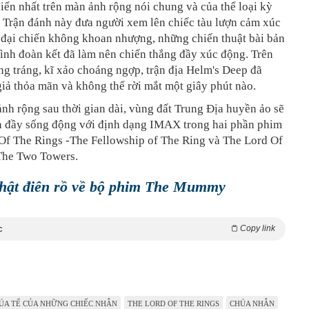
điển nhất trên màn ảnh rộng nói chung và của thể loại kỳ
. Trận đánh này đưa người xem lên chiếc tàu lượn cảm xúc
 đại chiến không khoan nhượng, những chiến thuật bài bản
tình đoàn kết đã làm nên chiến thắng đầy xúc động. Trên
g tráng, kĩ xảo choáng ngợp, trận địa Helm's Deep đã
iả thỏa mãn và không thể rời mắt một giây phút nào.
ảnh rộng sau thời gian dài, vùng đất Trung Địa huyền ảo sẽ
ện đầy sống động với định dạng IMAX trong hai phần phim
 Of The Rings -The Fellowship of The Ring và The Lord Of
The Two Towers.
thật điên rồ về bộ phim The Mummy
Copy link
c
ÚA TỂ CỦA NHỮNG CHIẾC NHẪN
THE LORD OF THE RINGS
CHÚA NHẪN