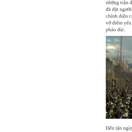
những trận đ
đã đặt ngườ
chính diện 
vỡ điểm yếu 
pháo đài.
Đến tận ngà