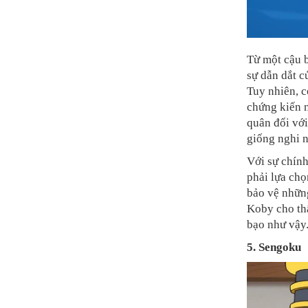
Từ một cậu b
sự dẫn dắt c
Tuy nhiên, 
chứng kiến 
quân đối với
giống nghi n
Với sự chính
phải lựa chọ
bảo vệ những
Koby cho th
bạo như vậy
5. Sengoku