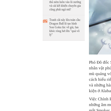
thủ ném luôn vào lò nướng
và cái kết khiến chuyên gia
cũng phải ngả mũ!
Tranh cãi nảy lửa toàn cầu:
Dragon Ball lộ tạo hình
Son Goku lúc về già, fan
khóc ròng hét lên "quá vô
lý"
Phó Đô đốc 
nhân vật phứ
mù quáng với
cách hiểu ri
và những hàn
kiện ở Alaba
Việc Chính P
những âm mưu
mắt Smoker.