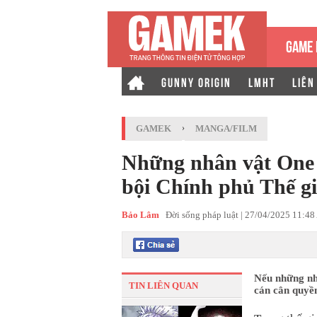
GAME 
GUNNY ORIGIN
LMHT
LIÊN
GAMEK
›
MANGA/FILM
Những nhân vật One 
bội Chính phủ Thế gi
Bảo Lâm
Đời sống pháp luật |
27/04/2025 11:4
Nếu những nh
TIN LIÊN QUAN
cán cân quyền