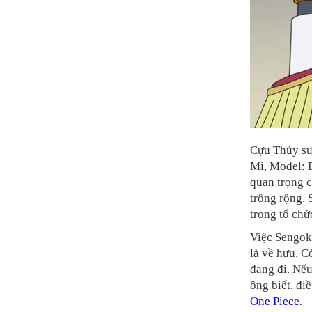
Cựu Thủy sư 
Mi, Model: 
quan trọng 
trông rộng,
trong tổ chứ
Việc Sengoku
là về hưu. C
đang đi. Nếu
ông biết, đi
One Piece
.