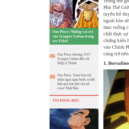
Trong thế gi
Phủ Thế Giới
tuyên bố duy 
ngoài hào nh
mục ruỗng có
One Piece: Những vai trò
chất thực sự
của Scopper Gaban trong
chứng kiến h
arc Elbaf
vào Chính Ph
càng trở nên
One Piece chương 1147:
Scopper Gaban đấu với
1. Borsalin
Hiệp sĩ Thánh
One Piece: Nami hóa mỹ
nhân ngọt ngào bước ra đời
thật qua loạt ảnh của nữ
coser Nhật Bản
TIN ĐÁNG ĐỌC