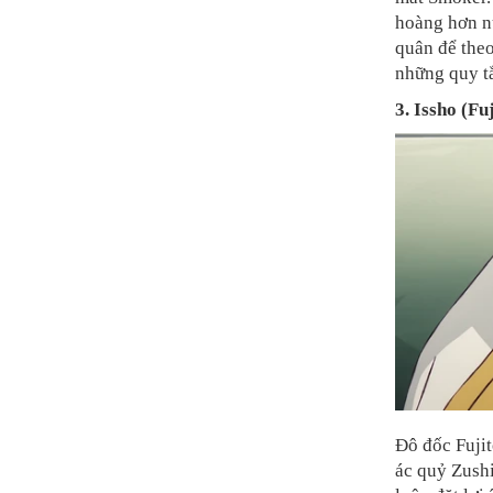
hoàng hơn nữ
quân để theo
những quy t
3. Issho (Fu
Đô đốc Fujit
ác quỷ Zushi