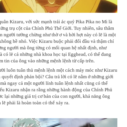
uân Kizaru, với sức mạnh trái ác quỷ Pika Pika no Mi là
ững trụ cột của Chính Phủ Thế Giới. Tuy nhiên, sâu thẳm
n người tưởng chừng như thờ ơ và hời hợt này có lẽ là một
không hề nhỏ. Việc Kizaru buộc phải đối đầu và thậm chí
ững người mà ông từng có mối quan hệ nhất định, như
 có lẽ cả những nhà khoa học tại Egghead, có thể đang
m tin của ông vào những mệnh lệnh từ cấp trên.
ười luôn tuân thủ mệnh lệnh một cách máy móc như Kizaru
n quyết định phản bội? Câu trả lời có lẽ nằm ở những giới
mà ngay cả một người lính tuân lệnh nhất cũng có thể
ếu Kizaru nhận ra rằng những hành động của Chính Phủ
c lại những giá trị cơ bản của con người, khả năng ông
 lẽ phải là hoàn toàn có thể xảy ra.