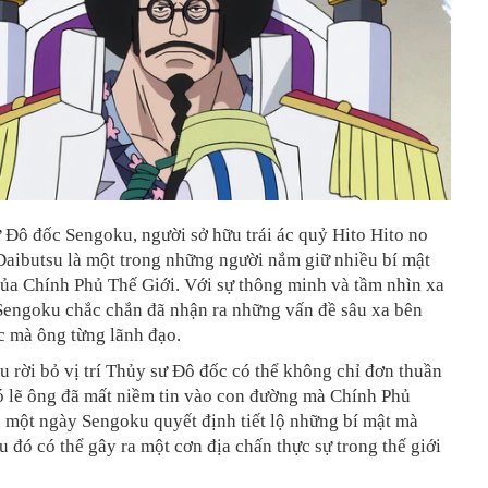
Đô đốc Sengoku, người sở hữu trái ác quỷ Hito Hito no
Daibutsu là một trong những người nắm giữ nhiều bí mật
của Chính Phủ Thế Giới. Với sự thông minh và tầm nhìn xa
 Sengoku chắc chắn đã nhận ra những vấn đề sâu xa bên
c mà ông từng lãnh đạo.
 rời bỏ vị trí Thủy sư Đô đốc có thể không chỉ đơn thuần
ó lẽ ông đã mất niềm tin vào con đường mà Chính Phủ
 một ngày Sengoku quyết định tiết lộ những bí mật mà
ều đó có thể gây ra một cơn địa chấn thực sự trong thế giới