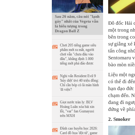
Sau 26 năm, câu nói "lạnh
gáy" nhất của Vegeta vẫn
Đô đốc Hải q
là biểu tượng trong
một trong nh
Dragon Ball Z
bên trong co
sự giằng xé 
Chơi 205 tiếng game siêu
phẩm mới ra mắt, người
tấn công nh
chơi vẫn "chưa đâu vào
Sentomaru và
đâu", khẳng định 1.000
tiếng mới phá đảo được
bào mòn niề
Liệu một ng
Nghi vấn Resident Evil 9
'hủy diệt' tivi 40 triệu đồng:
có thể đi đế
Chỉ cần bóp cò là màn hình
hạn đạo đức 
'đi viện'!
chạm đến. N
đang đi ngượ
Giọt nước tràn ly: BLV
Hoàng Luân xóa bài xin
đứng về phía
lỗi, "var" fan Gumayusi
trên MXH
2. Smoker
Đỉnh cao huyền học 2026:
Card đồ họa 'đột tử', game