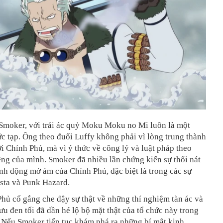
Smoker, với trái ác quỷ Moku Moku no Mi luôn là một
c tạp. Ông theo đuổi Luffy không phải vì lòng trung thành
 Chính Phủ, mà vì ý thức về công lý và luật pháp theo
êng của mình. Smoker đã nhiều lần chứng kiến sự thối nát
h động mờ ám của Chính Phủ, đặc biệt là trong các sự
sta và Punk Hazard.
hủ cố gắng che đậy sự thật về những thí nghiệm tàn ác và
 đen tối đã dần hé lộ bộ mặt thật của tổ chức này trong
 Nếu Smoker tiếp tục khám phá ra những bí mật kinh