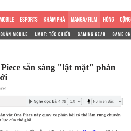
MOBILE
ESPORTS
KHÁM PHÁ
MANGA/FILM
HÓNG
CỘNG
 QUÂN MOBILE
LMHT: TỐC CHIẾN
GAMING GEAR
GAME ON
Piece sẵn sàng "lật mặt" phản
ới
8 AM
4:29
Nghe đọc bài
ân vật One Piece này quay xe phản bội có thể làm rung chuyển
 lực của thế giới.