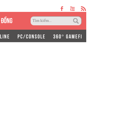
 ĐỒNG
LINE
PC/CONSOLE
360° GAMEFI