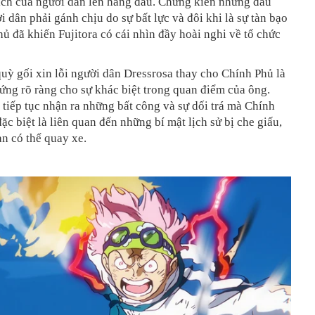
 ích của người dân lên hàng đầu. Chứng kiến những đau
 dân phải gánh chịu do sự bất lực và đôi khi là sự tàn bạo
ủ đã khiến Fujitora có cái nhìn đầy hoài nghi về tổ chức
ỳ gối xin lỗi người dân Dressrosa thay cho Chính Phủ là
ng rõ ràng cho sự khác biệt trong quan điểm của ông.
 tiếp tục nhận ra những bất công và sự dối trá mà Chính
đặc biệt là liên quan đến những bí mật lịch sử bị che giấu,
n có thể quay xe.