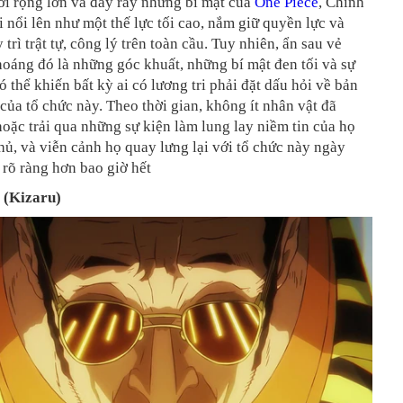
ới rộng lớn và đầy rẫy những bí mật của
One Piece
, Chính
 nổi lên như một thế lực tối cao, nắm giữ quyền lực và
trì trật tự, công lý trên toàn cầu. Tuy nhiên, ẩn sau vẻ
oáng đó là những góc khuất, những bí mật đen tối và sự
 thể khiến bất kỳ ai có lương tri phải đặt dấu hỏi về bản
 của tổ chức này. Theo thời gian, không ít nhân vật đã
oặc trải qua những sự kiện làm lung lay niềm tin của họ
ủ, và viễn cảnh họ quay lưng lại với tổ chức này ngày
 rõ ràng hơn bao giờ hết
o (Kizaru)