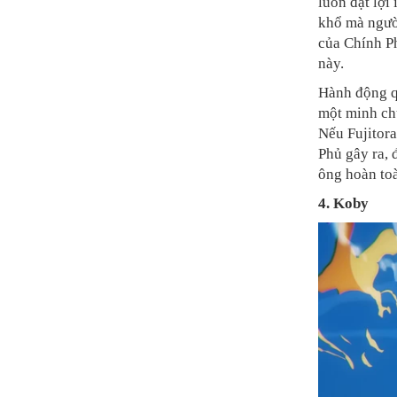
luôn đặt lợi
khổ mà người
của Chính Ph
này.
Hành động qu
một minh chứ
Nếu Fujitora
Phủ gây ra, 
ông hoàn toà
4. Koby