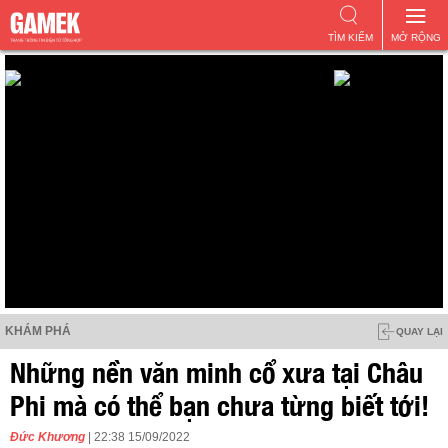
TÌM KIẾM
MỞ RỘNG
KHÁM PHÁ
QUAY LẠI
Những nền văn minh cổ xưa tại Châu
Phi mà có thể bạn chưa từng biết tới!
Đức Khương
| 22:38 15/09/2022