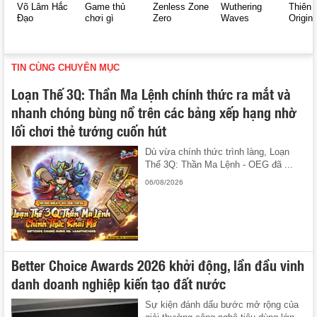
Võ Lâm Hắc
Game thủ
Zenless Zone
Wuthering
Thiên 
Đạo
chơi gì
Zero
Waves
Origin
TIN CÙNG CHUYÊN MỤC
Loạn Thế 3Q: Thần Ma Lệnh chính thức ra mắt và
nhanh chóng bùng nổ trên các bảng xếp hạng nhờ
lối chơi thẻ tướng cuốn hút
Dù vừa chính thức trình làng, Loạn
Thế 3Q: Thần Ma Lệnh - OEG đã ...
06/08/2026
Better Choice Awards 2026 khởi động, lần đầu vinh
danh doanh nghiệp kiến tạo đất nước
Sự kiện đánh dấu bước mở rộng của