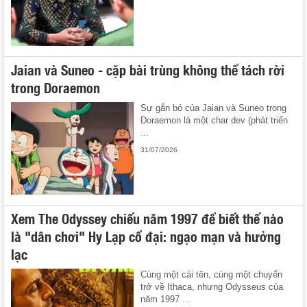
Jaian và Suneo - cặp bài trùng không thể tách rời
trong Doraemon
Sự gắn bó của Jaian và Suneo trong
Doraemon là một char dev (phát triển
...
31/07/2026
Xem The Odyssey chiếu năm 1997 để biết thế nào
là "dân chơi" Hy Lạp cổ đại: ngạo mạn và hưởng
lạc
Cùng một cái tên, cùng một chuyến
trở về Ithaca, nhưng Odysseus của
năm 1997 ...