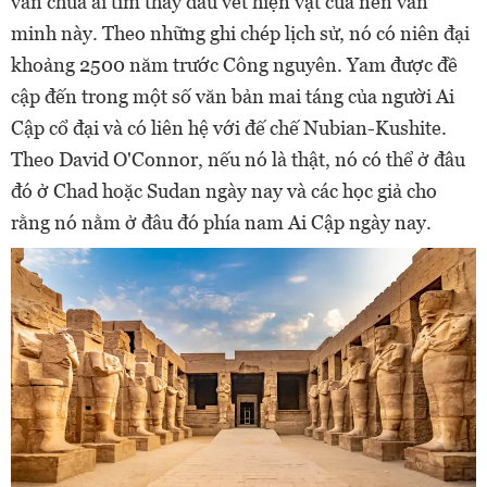
vẫn chưa ai tìm thấy dấu vết hiện vật của nền văn
minh này. Theo những ghi chép lịch sử, nó có niên đại
khoảng 2500 năm trước Công nguyên. Yam được đề
cập đến trong một số văn bản mai táng của người Ai
Cập cổ đại và có liên hệ với đế chế Nubian-Kushite.
Theo David O'Connor, nếu nó là thật, nó có thể ở đâu
đó ở Chad hoặc Sudan ngày nay và các học giả cho
rằng nó nằm ở đâu đó phía nam Ai Cập ngày nay.