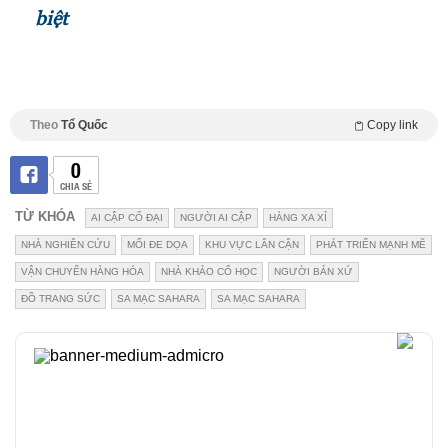
biệt
Theo
Tổ Quốc
Copy link
0
CHIA SẺ
TỪ KHÓA
AI CẬP CỔ ĐẠI
NGƯỜI AI CẬP
HÀNG XA XỈ
NHÀ NGHIÊN CỨU
MỐI ĐE DỌA
KHU VỰC LÂN CẬN
PHÁT TRIỂN MẠNH MẼ
VẬN CHUYỂN HÀNG HÓA
NHÀ KHẢO CỔ HỌC
NGƯỜI BẢN XỨ
ĐỒ TRANG SỨC
SA MẠC SAHARA
SA MẠC SAHARA