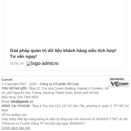
Giải pháp quản trị dữ liệu khách hàng siêu tích hợp!
Tư vấn ngay!
bizfly.vn
GameK
© Copyright 2007 - 2026 –
Công ty Cổ phần VCCorp
TRỤ SỞ HÀ NỘI:
Tầng 22, Tòa nhà Center Building, Hapulico Complex, Số
01, phố Nguyễn Huy Tưởng, phường Thanh Xuân, thành phố Hà Nội.
Điện thoại: 024 7309 5555.
Email:
info@gamek.vn
VPĐD TẠI TP.HCM:
Tầng 4 Tòa nhà 123, 127 Võ Văn Tần, phường 6, quận 3, TP. Hồ Chí
Minh
Hỗ trợ quảng cáo:
Giấy phép thiết lập trang thông tin điện tử tổng hợp trên internet số 3634/GP-TTĐT do Sở
Thông tin và Truyền thông TP Hà Nội cấp ngày 06/09/2017
Chính sách bảo mật