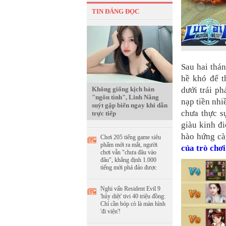
TIN ĐÁNG ĐỌC
Sau hai thá
hề khó để t
dưới trái ph
Không giống kịch bản
"ngôn tình", Linh Nắng
nạp tiền nhi
suýt gặp biến ngay khi dẫn
chưa thực s
trực tiếp
giàu kinh đ
hào hứng cày
Chơi 205 tiếng game siêu
phẩm mới ra mắt, người
của trò chơi
chơi vẫn "chưa đâu vào
đâu", khẳng định 1.000
tiếng mới phá đảo được
Nghi vấn Resident Evil 9
'hủy diệt' tivi 40 triệu đồng:
Chỉ cần bóp cò là màn hình
'đi viện'!