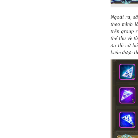
Ngoài ra, s
theo mình l
trên group 
thể thu về t
35 thì cứ bá
kiếm được t