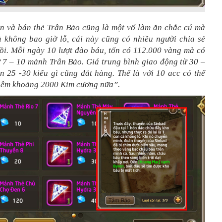
ăn và bán thẻ Trân Bảo cũng là một vố làm ăn chắc cú mà
à không bao giờ lỗ, cái này cũng có nhiều người chia sẻ
rồi. Mỗi ngày 10 lượt đào báu, tốn có 112.000 vàng mà có
ừ 7 – 10 mảnh Trân Bảo. Giá trung bình giao động từ 30 –
n 25 -30 kiểu gì cũng đắt hàng. Thế là với 10 acc có thể
hêm khoảng 2000 Kim cương nữa”.