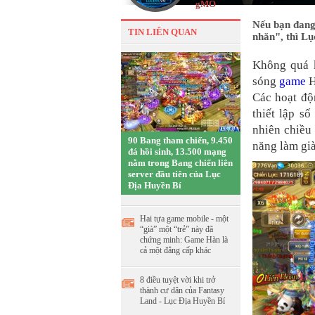
gMO
Nếu bạn đang
TIN LIÊN QUAN
nhăn", thì Lụ
Không quá k
sóng
game
H
Các hoạt độ
thiết lập s
nhiên chiều
90 Bang tham chiến, 9.450
năng làm gi
đá hồi sinh, 13.500 mạng
nằm trong Bang chiến liên
server đầu tiên của Lục
Địa Huyền Bí
Hai tựa game mobile - một
“già” một “trẻ” này đã
chứng minh: Game Hàn là
cả một đẳng cấp khác
8 điều tuyệt vời khi trở
thành cư dân của Fantasy
Land - Lục Địa Huyền Bí