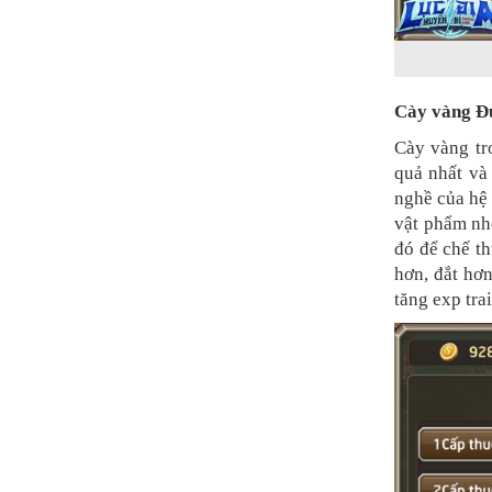
Cày vàng Đú
Cày vàng t
quả nhất và 
nghề của hệ 
vật phẩm nh
đó để chế t
hơn, đắt hơn
tăng exp tra