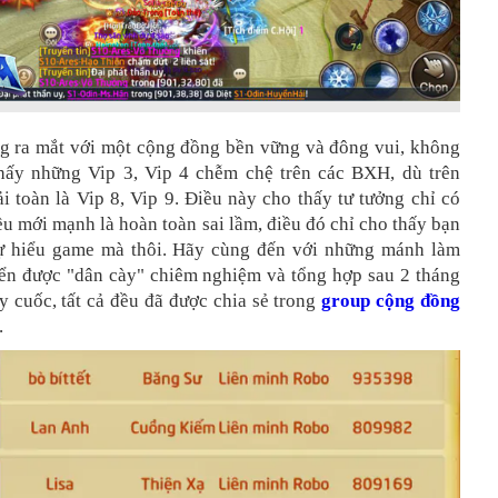
ng ra mắt với một cộng đồng bền vững và đông vui, không
hấy những Vip 3, Vip 4 chễm chệ trên các BXH, dù trên
ải toàn là Vip 8, Vip 9. Điều này cho thấy tư tưởng chỉ có
ều mới mạnh là hoàn toàn sai lầm, điều đó chỉ cho thấy bạn
ự hiểu game mà thôi. Hãy cùng đến với những mánh làm
iển được "dân cày" chiêm nghiệm và tổng hợp sau 2 tháng
 cuốc, tất cả đều đã được chia sẻ trong
group cộng đồng
.