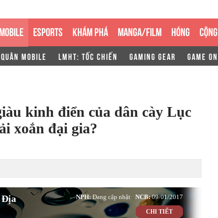
MOBILE
ESPORTS
KHÁM PHÁ
MANGA/FILM
HÓNG
CỘNG
 QUÂN MOBILE
LMHT: TỐC CHIẾN
GAMING GEAR
GAME ON
àu kinh điển của dân cày Lục
ải xoắn đại gia?
 Địa
NPH:
Đang cập nhật
NCB:
09/01/2017
CHI TIẾT