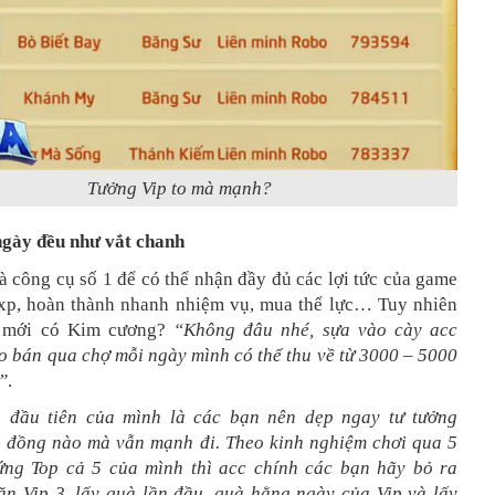
Tưởng Vip to mà mạnh?
gày đều như vắt chanh
 công cụ số 1 để có thể nhận đầy đủ các lợi tức của game
xp, hoàn thành nhanh nhiệm vụ, mua thể lực… Tuy nhiên
n mới có Kim cương?
“Không đâu nhé, sựa vào cày acc
o bán qua chợ mỗi ngày mình có thể thu về từ 3000 – 5000
”
.
n đầu tiên của mình là các bạn nên dẹp ngay tư tưởng
 đồng nào mà vẫn mạnh đi. Theo kinh nghiệm chơi qua 5
ứng Top cả 5 của mình thì acc chính các bạn hãy bỏ ra
ăn Vip 3, lấy quà lần đầu, quà hằng ngày của Vip và lấy