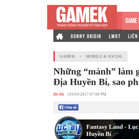
GAME 
GUNNY ORIGIN
LMHT
LIÊN
GAMEK
›
MOBILE & SOCIAL
Những “mánh” làm gi
Địa Huyền Bí, sao ph
Đô Đô
|
03/05/2017 07:00 PM
Fantasy Land - Lục
Huyền Bí