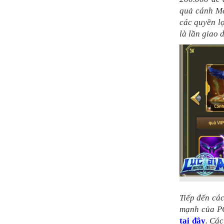
quả cánh Mê
các quyền l
là lần giao 
Tiếp đến các
mạnh của PC
tại đây
. Các