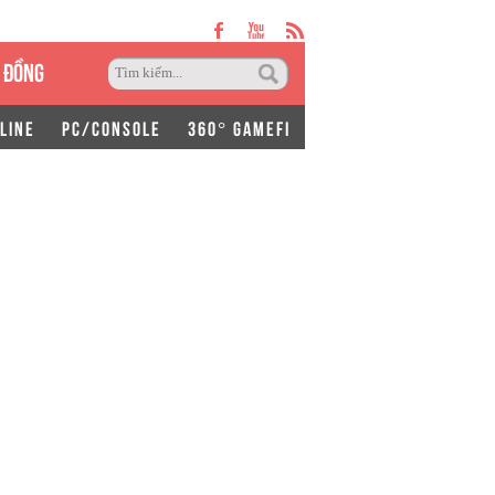
 ĐỒNG
LINE
PC/CONSOLE
360° GAMEFI