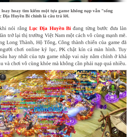
 loay hoay tìm kiếm một tựa game không nạp vẫn "sống
c Địa Huyền Bí chính là câu trả lời.
hi nói rằng
Lục Địa Huyền Bí
đang từng bước đưa làn
àn trở lại thị trường Việt Nam một cách vô cùng mạnh mẽ.
ng Long Thành, Hộ Tống, Công thành chiến của game đã
ố người chơi online kỷ lục, PK chật kín cả màn hình. Tuy
 sâu hay nhất của tựa game nhập vai này nằm chính ở khả
àu và chơi vô cùng khỏe mà không cần phải nạp quá nhiều.