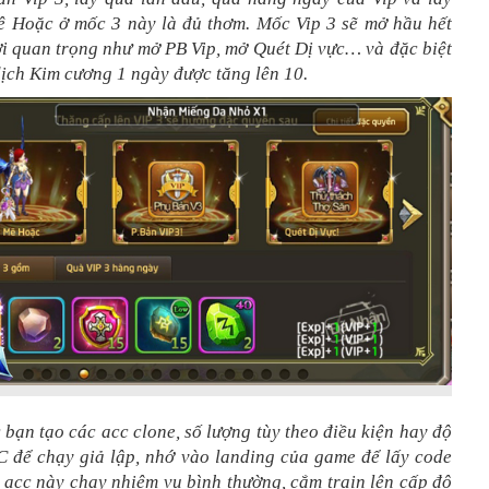
 Hoặc ở mốc 3 này là đủ thơm. Mốc Vip 3 sẽ mở hầu hết
ợi quan trọng như mở PB Vip, mở Quét Dị vực… và đặc biệt
dịch Kim cương 1 ngày được tăng lên 10.
 bạn tạo các acc clone, số lượng tùy theo điều kiện hay độ
 để chạy giả lập, nhớ vào landing của game để lấy code
 acc này chạy nhiệm vụ bình thường, cắm train lên cấp độ