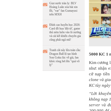
Giọt nước tràn ly: BLV
Hoàng Luân xóa bài xin
lỗi, "var" fan Gumayusi
trên MXH
Đỉnh cao huyền học 2026:
Card đồ họa 'đột tử', game
thủ ném luôn vào lò nướng
và cái kết khiến chuyên gia
cũng phải ngả mũ!
Tranh cãi nảy lửa toàn cầu:
5000 KC 1 n
Dragon Ball lộ tạo hình
Son Goku lúc về già, fan
khóc ròng hét lên "quá vô
Kim cương là
lý"
như: nhận e
cứ nạp tiề
clone và gia
KC tùy ngày
“Lời khuyê
không nạp 1
server và đ
200.000 để 