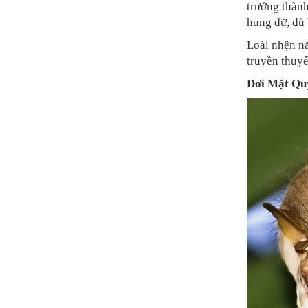
trưởng thành
hung dữ, dù 
Loài nhện nà
truyền thuyế
Dơi Mặt Qu