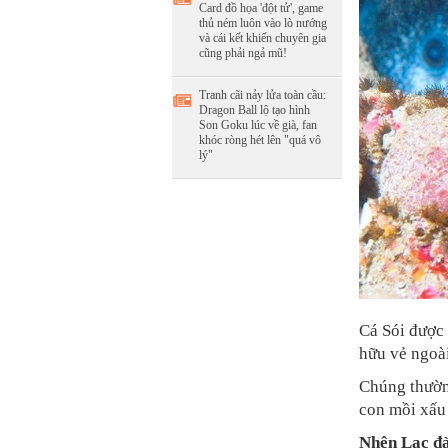
Card đồ họa 'đột tử', game
thủ ném luôn vào lò nướng
và cái kết khiến chuyên gia
cũng phải ngả mũ!
Tranh cãi nảy lửa toàn cầu:
Dragon Ball lộ tạo hình
Son Goku lúc về già, fan
khóc ròng hét lên "quá vô
lý"
Cá Sói được 
hữu vẻ ngoà
Chúng thườn
con mồi xấu 
Nhện Lạc đ