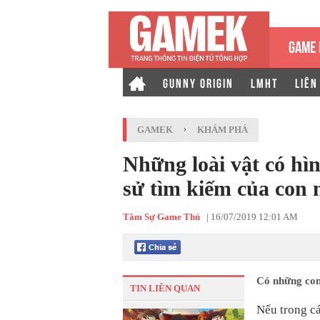
GAME 
GUNNY ORIGIN
LMHT
LIÊN
GAMEK
›
KHÁM PHÁ
Những loài vật có hìn
sử tìm kiếm của con 
Tâm Sự Game Thủ
|
16/07/2019 12:01 AM
Có những con 
TIN LIÊN QUAN
Nếu trong cá