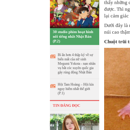
thấy những c
được. Thì ng
lại cảm giác
Dưới đây là 
núi cao thậm
30 studio phim hoạt hình
nổi tiếng nhất Nhật Bản
(P.2)
Chuột trũi 
Bí ẩn hơn 4 thập kỷ về sự
biến mất của nữ sinh
Megumi Yokota - nạn nhân
vụ bắt cóc xuyên quốc gia
gây rúng động Nhật Bản
Hội Tam Hoàng – Hội kín
nguy hiểm nhất thế giới
(P.1)
TIN ĐÁNG ĐỌC