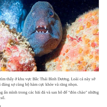
tìm thấy ở khu vực Bắc Thái Bình Dương. Loài cá này sở
i đáng sợ cùng bộ hàm cực khỏe và răng nhọn.
g ẩn mình trong các bãi đá và san hô để "đón chào" những
số.
à