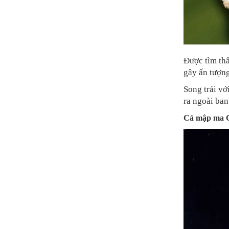
Được tìm thấ
gây ấn tượn
Song trái vớ
ra ngoài ban
Cá mập ma 