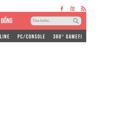
 ĐỒNG
LINE
PC/CONSOLE
360° GAMEFI