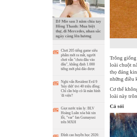
DJ Mie sau 3 năm chia tay
Hồng Thanh: Mua biệt
thự, đi Mercedes, nhan sắc
ngày càng lên hương
Chơi 205 tiếng game siêu
phẩm mới ra mắt, người
Trông giống 
chơi vẫn "chưa đâu vào
đâu", khẳng định 1.000
loài chuột n
tiếng mới phá đảo được
thọ đáng kin
những điều k
Nghi vấn Resident Evil 9
'hủy diệt' tivi 40 triệu đồng:
Cơ thể không
Chỉ cần bóp cò là màn hình
'đi viện'!
loài này trô
Cá sói
Giọt nước tràn ly: BLV
Hoàng Luân xóa bài xin
lỗi, "var" fan Gumayusi
trên MXH
Đỉnh cao huyền học 2026: