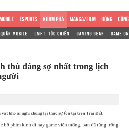
MOBILE
ESPORTS
KHÁM PHÁ
MANGA/FILM
HÓNG
CỘNG
 QUÂN MOBILE
LMHT: TỐC CHIẾN
GAMING GEAR
GAME ON
h thù đáng sợ nhất trong lịch
người
vật khó ai nghĩ chúng lại thực sự tồn tại trên Trái Đất.
c bộ phim kinh dị hay game viễn tưởng, bạn đã từng trông