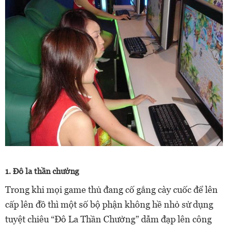
1. Đô la thần chưởng
Trong khi mọi game thủ đang cố gắng cày cuốc để lên
cấp lên đồ thì một số bộ phận không hề nhỏ sử dụng
tuyệt chiêu “Đô La Thần Chưởng” dẫm đạp lên công