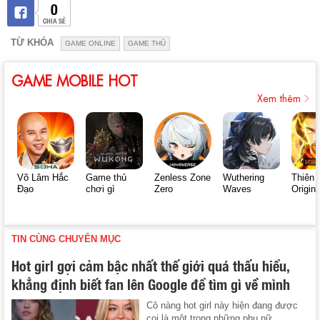
0
CHIA SẺ
TỪ KHÓA
GAME ONLINE
GAME THỦ
GAME MOBILE HOT
Xem thêm
Võ Lâm Hắc
Game thủ
Zenless Zone
Wuthering
Thiên 
Đạo
chơi gì
Zero
Waves
Origin
TIN CÙNG CHUYÊN MỤC
Hot girl gợi cảm bậc nhất thế giới quá thấu hiểu,
khẳng định biết fan lên Google để tìm gì về mình
Cô nàng hot girl này hiện đang được
coi là một trong những phụ nữ ...