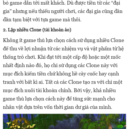
bỏ game dẫn tới mất khách. Dù được tiền từ các “đại
gia” nhưng nếu thiếu người chơi, các đại gia cũng dần
dần tạm biệt với tựa game mà thôi.
2. Lập nhiều Clone (tài khoản ảo)
Không ít game thủ lựa chọn cách sử dụng nhiều Clone
để thu về lợi nhuận từ các nhiệm vụ và vật phẩm từ hệ
thống trò chơi. Khi đạt tới một cấp độ hoặc một mốc
nhất định nào đó, họ chỉ sử dụng các Clone này với
mục đích kiếm tiền chứ không hề cày cuốc hay cạnh
tranh với bất kì ai. Tất cả các Clone tạo ra với chỉ một
mục đích nuôi tài khoản chính. Bởi vậy, khá nhiều
game thủ lựa chọn cách này để tăng sức mạnh cho
nhân vật dựa trên vốn thời gian dư giả của mình.