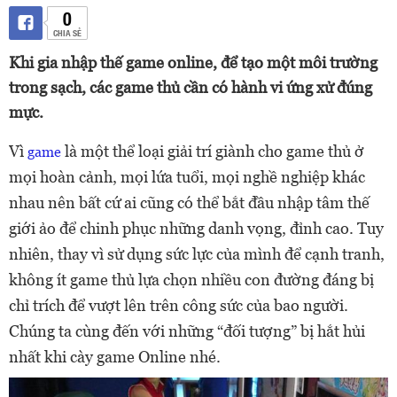
0
CHIA SẺ
Khi gia nhập thế game online, để tạo một môi trường
trong sạch, các game thủ cần có hành vi ứng xử đúng
mực.
Vì
là một thể loại giải trí giành cho game thủ ở
game
mọi hoàn cảnh, mọi lứa tuổi, mọi nghề nghiệp khác
nhau nên bất cứ ai cũng có thể bắt đầu nhập tâm thế
giới ảo để chinh phục những danh vọng, đỉnh cao. Tuy
nhiên, thay vì sử dụng sức lực của mình để cạnh tranh,
không ít game thủ lựa chọn nhiều con đường đáng bị
chỉ trích để vượt lên trên công sức của bao người.
Chúng ta cùng đến với những “đối tượng” bị hắt hủi
nhất khi cày game Online nhé.