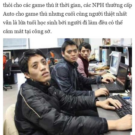
thòi cho các game thủ ít thời gian, các NPH thường cấp
Auto cho game thủ nhưng cuối cùng người thiệt nhất
vẫn là lứa tuổi học sinh bởi người đi làm đều có thể
cắm mắt tại công sở.