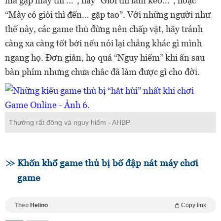
mà gặp mày thì …”, hay “Giỏi thì làm kèo…”, hoặc
“Mày có giỏi thì đến… gặp tao”. Với những người như
thế này, các game thủ đừng nên chấp vặt, hãy tránh
càng xa càng tốt bởi nếu nói lại chẳng khác gì mình
ngang họ. Đơn giản, họ quá “Nguy hiểm” khi ẩn sau
bàn phím nhưng chưa chắc đã làm được gì cho đời.
Thường rất đông và nguy hiểm - AHBP.
Khốn khổ game thủ bị bố đập nát máy chơi
game
Theo
Helino
Copy link