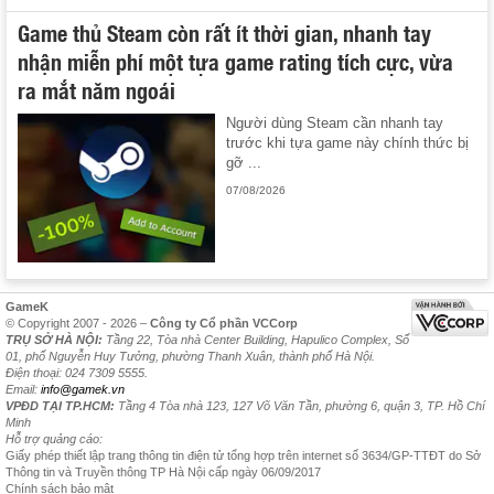
Game thủ Steam còn rất ít thời gian, nhanh tay
nhận miễn phí một tựa game rating tích cực, vừa
ra mắt năm ngoái
Người dùng Steam cần nhanh tay
trước khi tựa game này chính thức bị
gỡ ...
07/08/2026
GameK
© Copyright 2007 - 2026 –
Công ty Cổ phần VCCorp
TRỤ SỞ HÀ NỘI:
Tầng 22, Tòa nhà Center Building, Hapulico Complex, Số
01, phố Nguyễn Huy Tưởng, phường Thanh Xuân, thành phố Hà Nội.
Điện thoại: 024 7309 5555.
Email:
info@gamek.vn
VPĐD TẠI TP.HCM:
Tầng 4 Tòa nhà 123, 127 Võ Văn Tần, phường 6, quận 3, TP. Hồ Chí
Minh
Hỗ trợ quảng cáo:
Giấy phép thiết lập trang thông tin điện tử tổng hợp trên internet số 3634/GP-TTĐT do Sở
Thông tin và Truyền thông TP Hà Nội cấp ngày 06/09/2017
Chính sách bảo mật