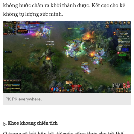
không bước chân ra khỏi thành được. Kết cục cho kẻ
không tự lượng sức mình.
PK PK everywhere.
5. Khoe khoang chiến tích
Ở trong xã hội bộn bề, từ cuộc sống thực cho tới thế