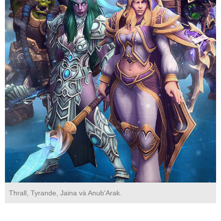
Thrall, Tyrande, Jaina và Anub'Arak.