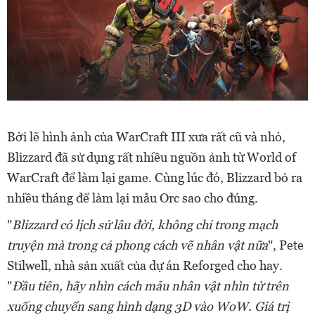
Bởi lẽ hình ảnh của WarCraft III xưa rất cũ và nhỏ,
Blizzard đã sử dụng rất nhiều nguồn ảnh từ World of
WarCraft để làm lại game. Cùng lúc đó, Blizzard bỏ ra
nhiều tháng để làm lại mẫu Orc sao cho đúng.
"
Blizzard có lịch sử lâu đời, không chỉ trong mạch
truyện mà trong cả phong cách vẽ nhân vật nữa
", Pete
Stilwell, nhà sản xuất của dự án Reforged cho hay.
"
Đầu tiên, hãy nhìn cách mẫu nhân vật nhìn từ trên
xuống chuyển sang hình dạng 3D vào WoW. Giá trị