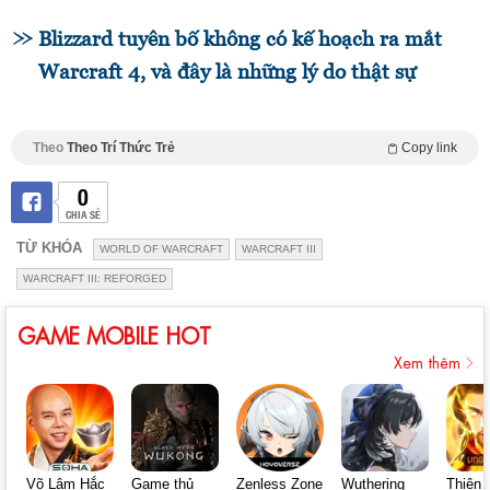
Blizzard tuyên bố không có kế hoạch ra mắt
Warcraft 4, và đây là những lý do thật sự
Theo
Theo Trí Thức Trẻ
Copy link
0
CHIA SẺ
TỪ KHÓA
WORLD OF WARCRAFT
WARCRAFT III
WARCRAFT III: REFORGED
GAME MOBILE HOT
Xem thêm
Võ Lâm Hắc
Game thủ
Zenless Zone
Wuthering
Thiên 