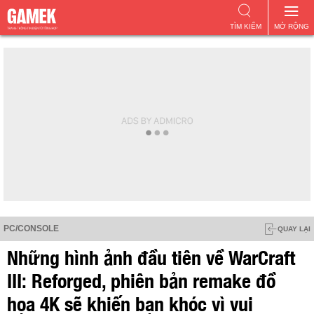
TÌM KIẾM
MỞ RỘNG
PC/CONSOLE
QUAY LẠI
Những hình ảnh đầu tiên về WarCraft
III: Reforged, phiên bản remake đồ
họa 4K sẽ khiến bạn khóc vì vui