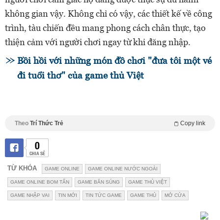
không gian vậy. Không chỉ có vậy, các thiết kế về công
trình, tàu chiến đều mang phong cách chân thực, tạo
thiện cảm với người chơi ngay từ khi đăng nhập.
Bồi hồi với những món đồ chơi "đưa tôi một vé
đi tuổi thơ" của game thủ Việt
Theo
Trí Thức Trẻ
Copy link
0
CHIA SẺ
TỪ KHÓA
GAME ONLINE
GAME ONLINE NƯỚC NGOÀI
GAME ONLINE BOM TẤN
GAME BẮN SÚNG
GAME THỦ VIỆT
GAME NHẬP VAI
TIN MỚI
TIN TỨC GAME
GAME THỦ
MỞ CỬA