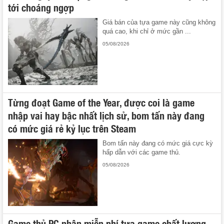
tới choáng ngợp
Giá bán của tựa game này cũng không
quá cao, khi chỉ ở mức gần ...
05/08/2026
Từng đoạt Game of the Year, được coi là game
nhập vai hay bậc nhất lịch sử, bom tấn này đang
có mức giá rẻ kỷ lục trên Steam
Bom tấn này đang có mức giá cực kỳ
hấp dẫn với các game thủ.
05/08/2026
Game thủ PC nhận miễn phí tựa game chất lượng