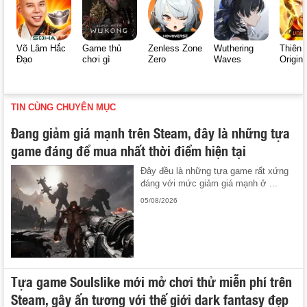
Võ Lâm Hắc
Game thủ
Zenless Zone
Wuthering
Thiên 
Đạo
chơi gì
Zero
Waves
Origin
TIN CÙNG CHUYÊN MỤC
Đang giảm giá mạnh trên Steam, đây là những tựa
game đáng để mua nhất thời điểm hiện tại
Đây đều là những tựa game rất xứng
đáng với mức giảm giá mạnh ở ...
05/08/2026
Tựa game Soulslike mới mở chơi thử miễn phí trên
Steam, gây ấn tượng với thế giới dark fantasy đẹp