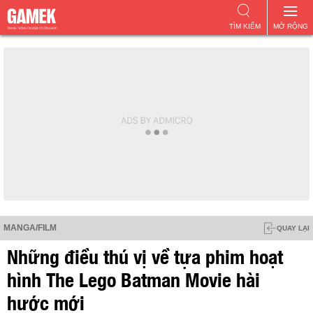
TÌM KIẾM
MỞ RỘNG
MANGA/FILM
QUAY LẠI
Những điều thú vị về tựa phim hoạt
hình The Lego Batman Movie hài
hước mới