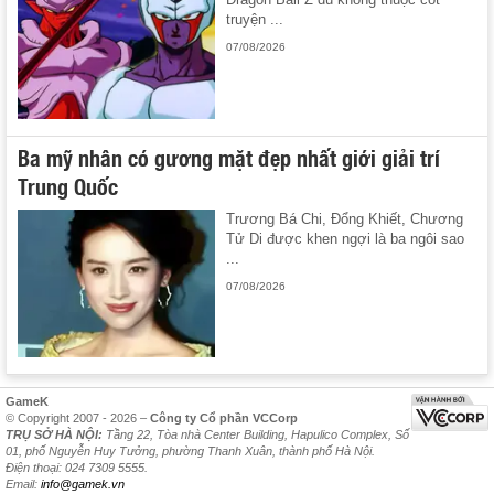
truyện ...
07/08/2026
Ba mỹ nhân có gương mặt đẹp nhất giới giải trí
Trung Quốc
Trương Bá Chi, Đổng Khiết, Chương
Tử Di được khen ngợi là ba ngôi sao
...
07/08/2026
GameK
© Copyright 2007 - 2026 –
Công ty Cổ phần VCCorp
TRỤ SỞ HÀ NỘI:
Tầng 22, Tòa nhà Center Building, Hapulico Complex, Số
01, phố Nguyễn Huy Tưởng, phường Thanh Xuân, thành phố Hà Nội.
Điện thoại: 024 7309 5555.
Email:
info@gamek.vn