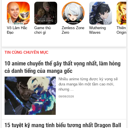
Võ Lâm Hắc
Game thủ
Zenless Zone
Wuthering
Thiên 
Đạo
chơi gì
Zero
Waves
Origin
TIN CÙNG CHUYÊN MỤC
10 anime chuyển thể gây thất vọng nhất, làm hỏng
cả danh tiếng của manga gốc
Nhiều anime từng được kỳ vọng sẽ
đưa manga lên một tầm cao mới,
nhưng ...
08/08/2026
15 tuyệt kỹ mang tính biểu tượng nhất Dragon Ball