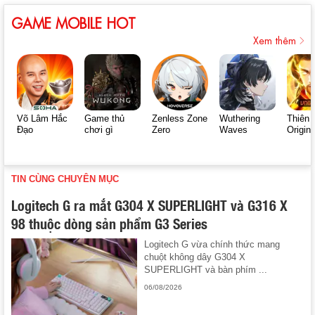
GAME MOBILE HOT
Xem thêm
Võ Lâm Hắc
Game thủ
Zenless Zone
Wuthering
Thiên 
Đạo
chơi gì
Zero
Waves
Origin
TIN CÙNG CHUYÊN MỤC
Logitech G ra mắt G304 X SUPERLIGHT và G316 X
98 thuộc dòng sản phẩm G3 Series
Logitech G vừa chính thức mang
chuột không dây G304 X
SUPERLIGHT và bàn phím ...
06/08/2026