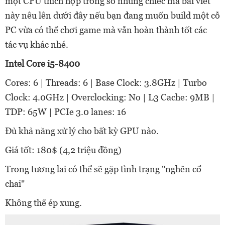
một CPU thích hợp trong số những chiếc mà bài viết
này nêu lên dưới đây nếu bạn đang muốn build một cỗ
PC vừa có thể chơi game mà vẫn hoàn thành tốt các
tác vụ khác nhé.
Intel Core i5-8400
Cores: 6 | Threads: 6 | Base Clock: 3.8GHz | Turbo
Clock: 4.0GHz | Overclocking: No | L3 Cache: 9MB |
TDP: 65W | PCIe 3.0 lanes: 16
Đủ khả năng xử lý cho bất kỳ GPU nào.
Giá tốt: 180$ (4,2 triệu đồng)
Trong tương lai có thể sẽ gặp tình trạng "nghẽn cổ
chai"
Không thể ép xung.