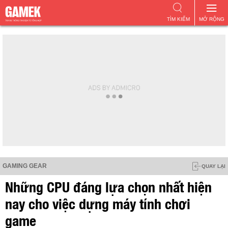
TÌM KIẾM
MỞ RỘNG
GAMING GEAR
QUAY LẠI
Những CPU đáng lựa chọn nhất hiện
nay cho việc dựng máy tính chơi
game