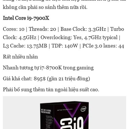
không cần phải so sánh thêm nữa rồi.
Intel Core i9-7900X
Cores: 10 | Threads: 20 | Base Clock: 3.3GHz | Turbo
Clock: 4.5GHz | Overclocking: Yes, 4.7GHz typical |
L3 Cache: 13.75MB | TDP: 140W | PCIe 3.0 lanes: 44
Rất nhiều nhân
Nhanh tương tự i7-8700K trong gaming
Giá khá chat: 895$ (gần 21 triệu đồng)
Phải bổ sung thêm tản ngoài hiệu suất cao.