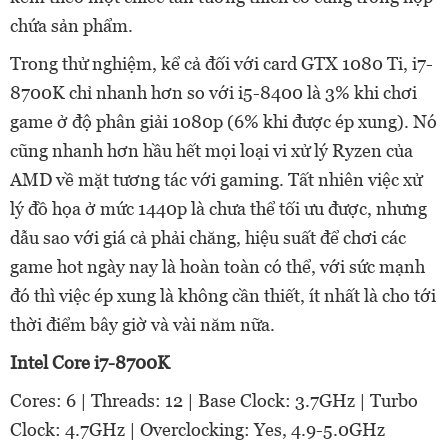
chứa sản phẩm.
Trong thử nghiệm, kể cả đối với card GTX 1080 Ti, i7-
8700K chỉ nhanh hơn so với i5-8400 là 3% khi chơi
game ở độ phân giải 1080p (6% khi được ép xung). Nó
cũng nhanh hơn hầu hết mọi loại vi xử lý Ryzen của
AMD về mặt tương tác với gaming. Tất nhiên việc xử
lý đồ họa ở mức 1440p là chưa thể tối ưu được, nhưng
dẫu sao với giá cả phải chăng, hiệu suất để chơi các
game hot ngày nay là hoàn toàn có thể, với sức mạnh
đó thì việc ép xung là không cần thiết, ít nhất là cho tới
thời điểm bây giờ và vài năm nữa.
Intel Core i7-8700K
Cores: 6 | Threads: 12 | Base Clock: 3.7GHz | Turbo
Clock: 4.7GHz | Overclocking: Yes, 4.9-5.0GHz