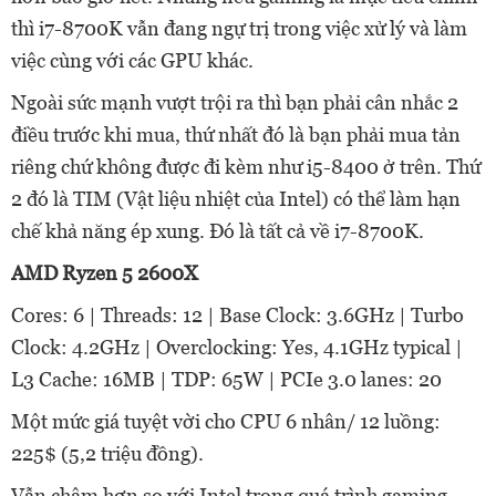
thì i7-8700K vẫn đang ngự trị trong việc xử lý và làm
việc cùng với các GPU khác.
Ngoài sức mạnh vượt trội ra thì bạn phải cân nhắc 2
điều trước khi mua, thứ nhất đó là bạn phải mua tản
riêng chứ không được đi kèm như i5-8400 ở trên. Thứ
2 đó là TIM (Vật liệu nhiệt của Intel) có thể làm hạn
chế khả năng ép xung. Đó là tất cả về i7-8700K.
AMD Ryzen 5 2600X
Cores: 6 | Threads: 12 | Base Clock: 3.6GHz | Turbo
Clock: 4.2GHz | Overclocking: Yes, 4.1GHz typical |
L3 Cache: 16MB | TDP: 65W | PCIe 3.0 lanes: 20
Một mức giá tuyệt vời cho CPU 6 nhân/ 12 luồng:
225$ (5,2 triệu đồng).
Vẫn chậm hơn so với Intel trong quá trình gaming