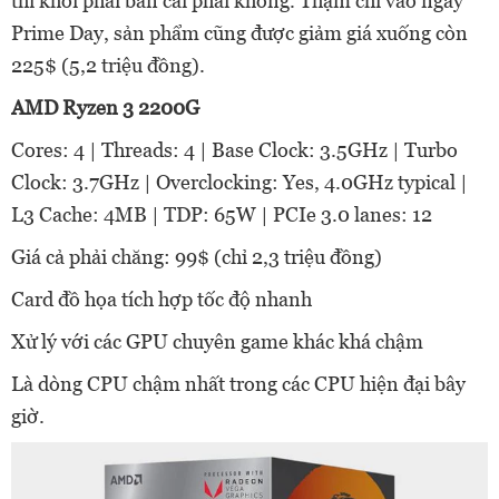
thì khỏi phải bàn cãi phải không. Thậm chí vào ngày
Prime Day, sản phẩm cũng được giảm giá xuống còn
225$ (5,2 triệu đồng).
AMD Ryzen 3 2200G
Cores: 4 | Threads: 4 | Base Clock: 3.5GHz | Turbo
Clock: 3.7GHz | Overclocking: Yes, 4.0GHz typical |
L3 Cache: 4MB | TDP: 65W | PCIe 3.0 lanes: 12
Giá cả phải chăng: 99$ (chỉ 2,3 triệu đồng)
Card đồ họa tích hợp tốc độ nhanh
Xử lý với các GPU chuyên game khác khá chậm
Là dòng CPU chậm nhất trong các CPU hiện đại bây
giờ.