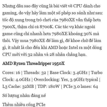
Nhưng dẫu sao đây cũng là bài viết về CPU dành cho
gaming, do vậy hãy làm một số phép so sánh như sau:
tốc độ xung trong trò chơi của 7980XE vẫn thấp hơn
7900X, thậm chí cả 8700K. Các tác vụ khác ngoài
game cũng chỉ nhanh hơn 7980XE khoảng 30% mà
thôi. Vậy mua 7980XE để làm gì, để khoe chứ để làm
gì, ít nhất là cho đến khi AMD hoặc Intel ra một dòng
CPU mới với 32 nhân và 28 nhân chẳng hạn.
AMD Ryzen Threadripper 1950X
Cores: 16 | Threads: 32 | Base Clock: 3.4GHz | Turbo
Clock: 4.0GHz | Overclocking: Yes, 3.9GHz typical |
L3 Cache: 32MB | TDP: 180W | PCIe 3.0 lanes: 64
Số lượng nhân đáng nể
Thêm nhiều cổng PCIe