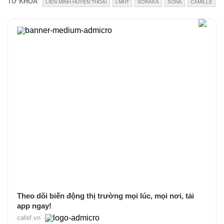
TỪ KHÓA
LIÊN MINH HUYỀN THOẠI
LMHT
SORAKA
SONA
CAMILLE
Theo dõi biến động thị trường mọi lúc, mọi nơi, tải
app ngay!
cafef.vn