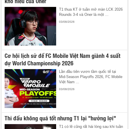
khó hiểu của Oner
T1 thua KT ở tuần mở màn LCK 2026
Rounds 3-4 và Oner là một ...
03/08/2026
Cơ hội lịch sử để FC Mobile Việt Nam giành 4 suất
dự World Championship 2026
Lần đầu tiên vươn tầm quốc tế tại
Mid-Season Playoffs 2026, FC Mobile
Việt Nam ...
03/08/2026
Thi đấu không quá tốt nhưng T1 lại "hưởng lợi"
T1 có lẽ cũng rất hài lòng sau khi tuần