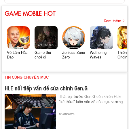
GAME MOBILE HOT
Xem thêm
Võ Lâm Hắc
Game thủ
Zenless Zone
Wuthering
Thiên 
Đạo
chơi gì
Zero
Waves
Origin
TIN CÙNG CHUYÊN MỤC
HLE nối tiếp vấn đề của chính Gen.G
Thất bại trước Gen.G còn khiến HLE
"kế thừa" luôn vấn đề của cựu vương
...
06/08/2026