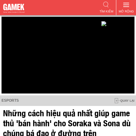
TÌM KIẾM
MỞ RỘNG
ESPORTS
QUAY LẠI
Những cách hiệu quả nhất giúp game
thủ 'bán hành' cho Soraka và Sona dù
chúng bá đạo ở đường trên