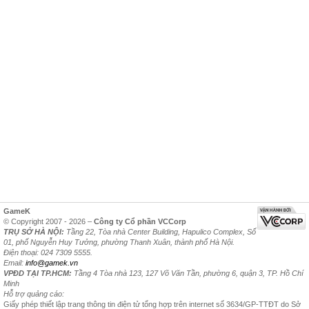
GameK
© Copyright 2007 - 2026 –
Công ty Cổ phần VCCorp
TRỤ SỞ HÀ NỘI:
Tầng 22, Tòa nhà Center Building, Hapulico Complex, Số
01, phố Nguyễn Huy Tưởng, phường Thanh Xuân, thành phố Hà Nội.
Điện thoại: 024 7309 5555.
Email:
info@gamek.vn
VPĐD TẠI TP.HCM:
Tầng 4 Tòa nhà 123, 127 Võ Văn Tần, phường 6, quận 3, TP. Hồ Chí
Minh
Hỗ trợ quảng cáo:
Giấy phép thiết lập trang thông tin điện tử tổng hợp trên internet số 3634/GP-TTĐT do Sở