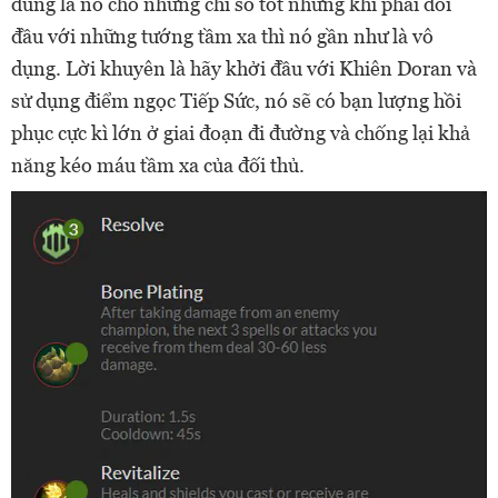
đúng là nó cho những chỉ số tốt nhưng khi phải đối
đầu với những tướng tầm xa thì nó gần như là vô
dụng. Lời khuyên là hãy khởi đầu với Khiên Doran và
sử dụng điểm ngọc Tiếp Sức, nó sẽ có bạn lượng hồi
phục cực kì lớn ở giai đoạn đi đường và chống lại khả
năng kéo máu tầm xa của đối thủ.