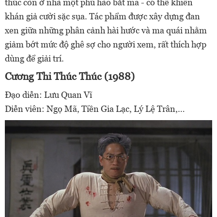
thúc còn ở nhà một phú hào bắt ma - có thể khiến
khán giả cười sặc sụa. Tác phẩm được xây dựng đan
xen giữa những phân cảnh hài hước và ma quái nhằm
giảm bớt mức độ ghê sợ cho người xem, rất thích hợp
dùng để giải trí.
Cương Thi Thúc Thúc (1988)
Đạo diễn: Lưu Quan Vĩ
Diễn viên: Ngọ Mã, Tiền Gia Lạc, Lý Lệ Trân,…