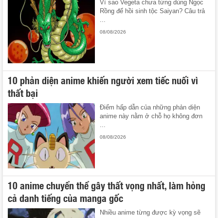
Vì sao Vegeta chưa từng dùng Ngọc
Rồng để hồi sinh tộc Saiyan? Câu trả
...
08/08/2026
10 phản diện anime khiến người xem tiếc nuối vì
thất bại
Điểm hấp dẫn của những phản diện
anime này nằm ở chỗ họ không đơn
...
08/08/2026
10 anime chuyển thể gây thất vọng nhất, làm hỏng
cả danh tiếng của manga gốc
Nhiều anime từng được kỳ vọng sẽ