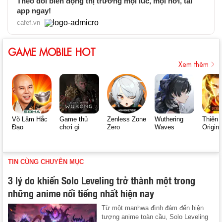
Theo dõi biến động thị trường mọi lúc, mọi nơi, tải
app ngay!
cafef.vn
GAME MOBILE HOT
Xem thêm
Võ Lâm Hắc
Game thủ
Zenless Zone
Wuthering
Thiên 
Đạo
chơi gì
Zero
Waves
Origin
TIN CÙNG CHUYÊN MỤC
3 lý do khiến Solo Leveling trở thành một trong
những anime nổi tiếng nhất hiện nay
Từ một manhwa đình đám đến hiện
tượng anime toàn cầu, Solo Leveling