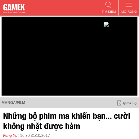
TÌM KIẾM
MỞ RỘNG
MANGA/FILM
QUAY LẠI
Những bộ phim ma khiến bạn... cười
không nhặt được hàm
Feng Yu
| 16:30 31/10/2017