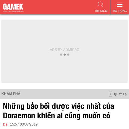
TÌM KIẾM
MỞ RỘNG
KHÁM PHÁ
QUAY LẠI
Những bảo bối được việc nhất của
Doraemon khiến ai cũng muốn có
Ds
| 15:57 03/07/2019