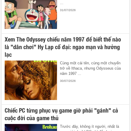
...
31/07/2026
Xem The Odyssey chiếu năm 1997 để biết thế nào
là "dân chơi" Hy Lạp cổ đại: ngạo mạn và hưởng
lạc
Cùng một cái tên, cùng một chuyến
trở về Ithaca, nhưng Odysseus của
năm 1997 ...
30/07/2026
Chiếc PC từng phục vụ game giờ phải "gánh" cả
cuộc đời của game thủ
Trước đây, không ít người, nhất là