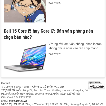
27/07/2026
Dell 15 Core i5 hay Core i7: Dân văn phòng nên
chọn bản nào?
Với người làm văn phòng, chọn laptop
không chỉ là nhìn vào tên chip mạnh ...
27/07/2026
GameK
© Copyright 2007 - 2026 –
Công ty Cổ phần VCCorp
TRỤ SỞ HÀ NỘI:
Tầng 22, Tòa nhà Center Building, Hapulico Complex, Số
01, phố Nguyễn Huy Tưởng, phường Thanh Xuân, thành phố Hà Nội.
Điện thoại: 024 7309 5555.
Email:
info@gamek.vn
VPĐD TẠI TP.HCM:
Tầng 4 Tòa nhà 123, 127 Võ Văn Tần, phường 6, quận 3, TP. Hồ Chí