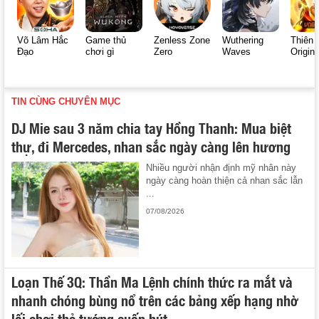
Võ Lâm Hắc
Game thủ
Zenless Zone
Wuthering
Thiên 
Đạo
chơi gì
Zero
Waves
Origin
TIN CÙNG CHUYÊN MỤC
DJ Mie sau 3 năm chia tay Hồng Thanh: Mua biệt
thự, đi Mercedes, nhan sắc ngày càng lên hương
Nhiều người nhận định mỹ nhân này
ngày càng hoàn thiện cả nhan sắc lẫn
...
07/08/2026
Loạn Thế 3Q: Thần Ma Lệnh chính thức ra mắt và
nhanh chóng bùng nổ trên các bảng xếp hạng nhờ
lối chơi thẻ tướng cuốn hút