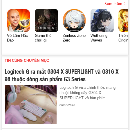
Xem thêm
Võ Lâm Hắc
Game thủ
Zenless Zone
Wuthering
Thiên 
Đạo
chơi gì
Zero
Waves
Origin
TIN CÙNG CHUYÊN MỤC
Logitech G ra mắt G304 X SUPERLIGHT và G316 X
98 thuộc dòng sản phẩm G3 Series
Logitech G vừa chính thức mang
chuột không dây G304 X
SUPERLIGHT và bàn phím ...
06/08/2026