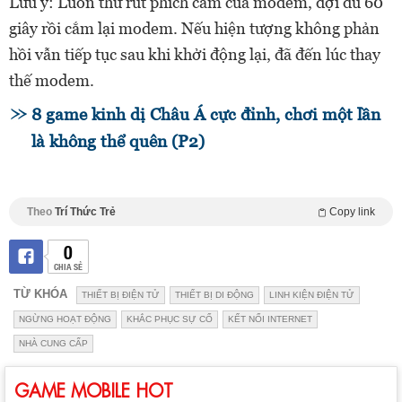
Lưu ý: Luôn thử rút phích cắm của modem, đợi đủ 60
giây rồi cắm lại modem. Nếu hiện tượng không phản
hồi vẫn tiếp tục sau khi khởi động lại, đã đến lúc thay
thế modem.
8 game kinh dị Châu Á cực đỉnh, chơi một lần
là không thể quên (P2)
Theo
Trí Thức Trẻ
Copy link
0
CHIA SẺ
TỪ KHÓA
THIẾT BỊ ĐIỆN TỬ
THIẾT BỊ DI ĐỘNG
LINH KIỆN ĐIỆN TỬ
NGỪNG HOẠT ĐỘNG
KHẮC PHỤC SỰ CỐ
KẾT NỐI INTERNET
NHÀ CUNG CẤP
GAME MOBILE HOT