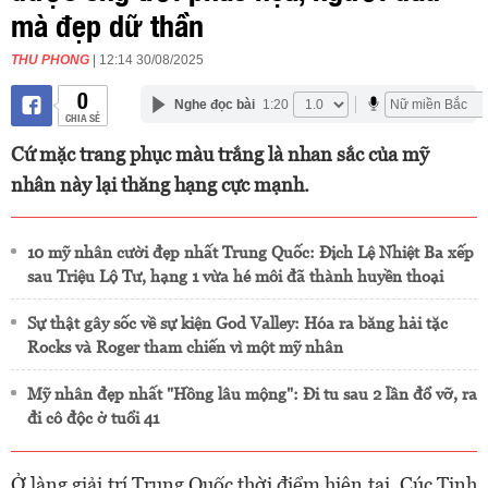
mà đẹp dữ thần
THU PHONG
| 12:14 30/08/2025
0
Nghe đọc bài
1:20
CHIA SẺ
Cứ mặc trang phục màu trắng là nhan sắc của mỹ
nhân này lại thăng hạng cực mạnh.
10 mỹ nhân cười đẹp nhất Trung Quốc: Địch Lệ Nhiệt Ba xếp
sau Triệu Lộ Tư, hạng 1 vừa hé môi đã thành huyền thoại
Sự thật gây sốc về sự kiện God Valley: Hóa ra băng hải tặc
Rocks và Roger tham chiến vì một mỹ nhân
Mỹ nhân đẹp nhất "Hồng lâu mộng": Đi tu sau 2 lần đổ vỡ, ra
đi cô độc ở tuổi 41
Ở làng giải trí Trung Quốc thời điểm hiện tại, Cúc Tịnh