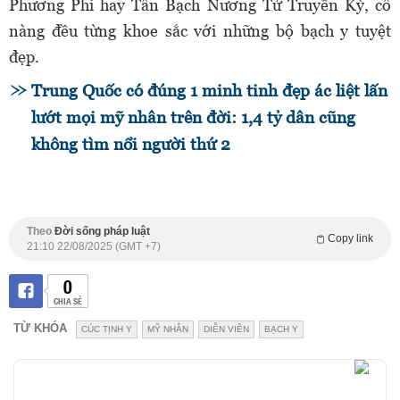
Phương Phi hay Tân Bạch Nương Tử Truyền Kỳ, cô
nàng đều từng khoe sắc với những bộ bạch y tuyệt
đẹp.
Trung Quốc có đúng 1 minh tinh đẹp ác liệt lấn
lướt mọi mỹ nhân trên đời: 1,4 tỷ dân cũng
không tìm nổi người thứ 2
Theo
Đời sống pháp luật
Copy link
21:10 22/08/2025 (GMT +7)
0
CHIA SẺ
TỪ KHÓA
CÚC TỊNH Y
MỸ NHÂN
DIỄN VIÊN
BẠCH Y