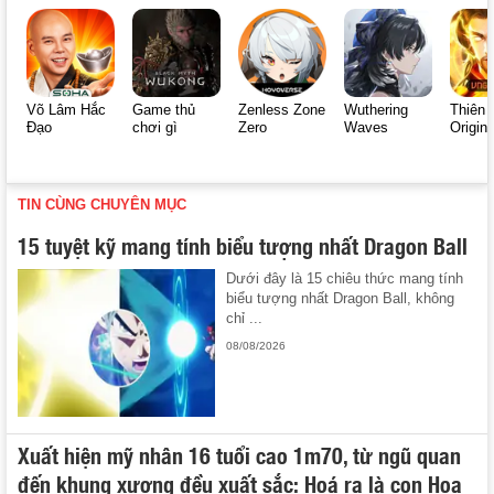
Võ Lâm Hắc
Game thủ
Zenless Zone
Wuthering
Thiên 
Đạo
chơi gì
Zero
Waves
Origin
TIN CÙNG CHUYÊN MỤC
15 tuyệt kỹ mang tính biểu tượng nhất Dragon Ball
Dưới đây là 15 chiêu thức mang tính
biểu tượng nhất Dragon Ball, không
chỉ ...
08/08/2026
Xuất hiện mỹ nhân 16 tuổi cao 1m70, từ ngũ quan
đến khung xương đều xuất sắc: Hoá ra là con Hoa