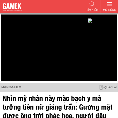
TÌM KIẾM
MỞ RỘNG
MANGA/FILM
QUAY LẠI
Nhìn mỹ nhân này mặc bạch y mà
tưởng tiên nữ giáng trần: Gương mặt
được ông trời phác họa, người đâu