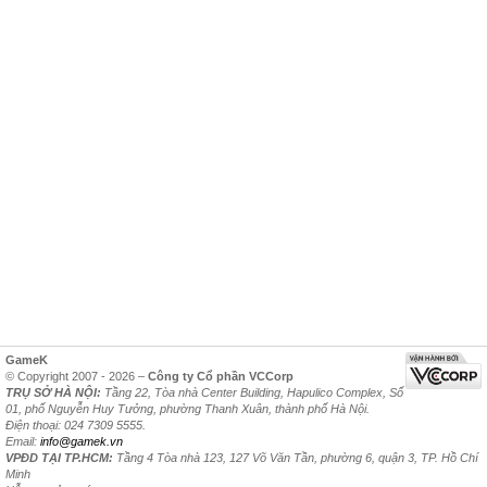
GameK
© Copyright 2007 - 2026 –
Công ty Cổ phần VCCorp
TRỤ SỞ HÀ NỘI:
Tầng 22, Tòa nhà Center Building, Hapulico Complex, Số
01, phố Nguyễn Huy Tưởng, phường Thanh Xuân, thành phố Hà Nội.
Điện thoại: 024 7309 5555.
Email:
info@gamek.vn
VPĐD TẠI TP.HCM:
Tầng 4 Tòa nhà 123, 127 Võ Văn Tần, phường 6, quận 3, TP. Hồ Chí
Minh