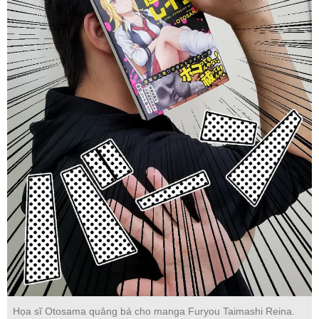
Họa sĩ Otosama quảng bá cho manga Furyou Taimashi Reina.