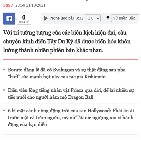
SuSu
| 23:59 21/10/2021
0
Nghe đọc bài
3:32
CHIA SẺ
Với trí tưởng tượng của các biên kịch hiện đại, câu
chuyện kinh điển Tây Du Ký đã được biến hóa khôn
lường thành nhiều phiên bản khác nhau.
Boruto đáng lẽ đã có Byakugan và sự thật đằng sau pha
"buff" sức mạnh hụt này của tác giả Kishimoto
Diễn viên lồng tiếng nhân vật Frieza qua đời, để lại nhiều sự
tiếc nuối cho người hâm mộ Dragon Ball
6 bí mật cảnh nóng động trời của sao Hollywood: Phải ân ái
trước mặt cả trăm người, mỹ nữ Titanic ngượng xỉu vì hành
động của bạn diễn