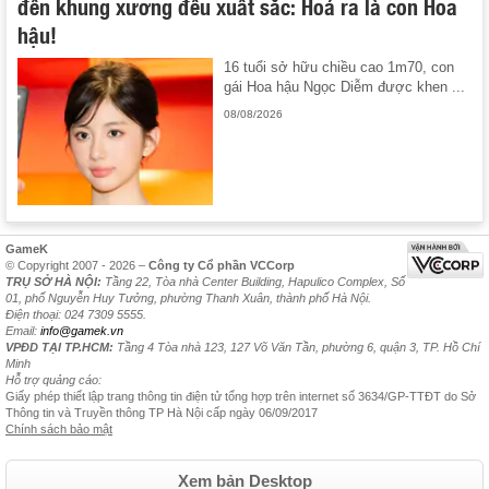
đến khung xương đều xuất sắc: Hoá ra là con Hoa
hậu!
16 tuổi sở hữu chiều cao 1m70, con
gái Hoa hậu Ngọc Diễm được khen ...
08/08/2026
GameK
© Copyright 2007 - 2026 –
Công ty Cổ phần VCCorp
TRỤ SỞ HÀ NỘI:
Tầng 22, Tòa nhà Center Building, Hapulico Complex, Số
01, phố Nguyễn Huy Tưởng, phường Thanh Xuân, thành phố Hà Nội.
Điện thoại: 024 7309 5555.
Email:
info@gamek.vn
VPĐD TẠI TP.HCM:
Tầng 4 Tòa nhà 123, 127 Võ Văn Tần, phường 6, quận 3, TP. Hồ Chí
Minh
Hỗ trợ quảng cáo:
Giấy phép thiết lập trang thông tin điện tử tổng hợp trên internet số 3634/GP-TTĐT do Sở
Thông tin và Truyền thông TP Hà Nội cấp ngày 06/09/2017
Chính sách bảo mật
Xem bản Desktop