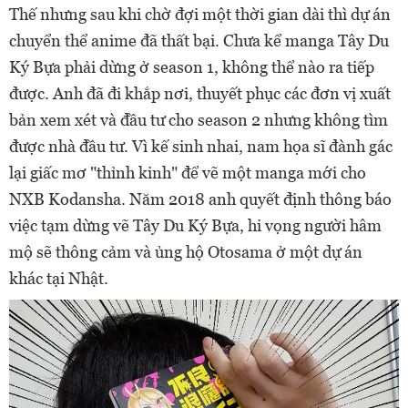
Thế nhưng sau khi chờ đợi một thời gian dài thì dự án
chuyển thể anime đã thất bại. Chưa kể manga Tây Du
Ký Bựa phải dừng ở season 1, không thể nào ra tiếp
được. Anh đã đi khắp nơi, thuyết phục các đơn vị xuất
bản xem xét và đầu tư cho season 2 nhưng không tìm
được nhà đầu tư. Vì kế sinh nhai, nam họa sĩ đành gác
lại giấc mơ "thỉnh kinh" để vẽ một manga mới cho
NXB Kodansha. Năm 2018 anh quyết định thông báo
việc tạm dừng vẽ Tây Du Ký Bựa, hi vọng người hâm
mộ sẽ thông cảm và ủng hộ Otosama ở một dự án
khác tại Nhật.