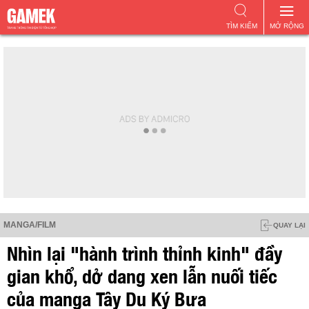
TÌM KIẾM
MỞ RỘNG
MANGA/FILM
QUAY LẠI
Nhìn lại "hành trình thỉnh kinh" đầy
gian khổ, dở dang xen lẫn nuối tiếc
của manga Tây Du Ký Bựa