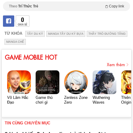
Theo
Trí Thức Trẻ
Copy link
0
CHIA SẺ
TỪ KHÓA
TÂY DU KÝ
MANGA TÂY DU KÝ BỰA
THẦY TRÒ ĐƯỜNG TĂNG
MANGA CHẾ
GAME MOBILE HOT
Xem thêm
Võ Lâm Hắc
Game thủ
Zenless Zone
Wuthering
Thiên 
Đạo
chơi gì
Zero
Waves
Origin
TIN CÙNG CHUYÊN MỤC