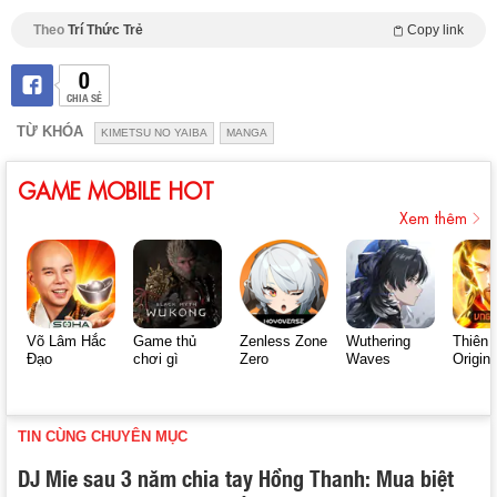
Theo
Trí Thức Trẻ
Copy link
0
CHIA SẺ
TỪ KHÓA
KIMETSU NO YAIBA
MANGA
GAME MOBILE HOT
Xem thêm
Võ Lâm Hắc
Game thủ
Zenless Zone
Wuthering
Thiên 
Đạo
chơi gì
Zero
Waves
Origin
TIN CÙNG CHUYÊN MỤC
DJ Mie sau 3 năm chia tay Hồng Thanh: Mua biệt