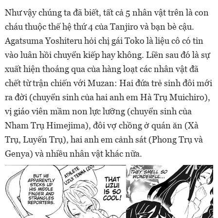
Như vậy chúng ta đã biết, tất cả 5 nhân vật trên là con
cháu thuộc thế hệ thứ 4 của Tanjiro và bạn bè cậu.
Agatsuma Yoshiteru hỏi chị gái Toko là liệu cô có tin
vào luân hồi chuyển kiếp hay không. Liền sau đó là sự
xuất hiện thoáng qua của hàng loạt các nhân vật đã
chết từ trận chiến với Muzan: Hai đứa trẻ sinh đôi mới
ra đời (chuyển sinh của hai anh em Hà Trụ Muichiro),
vị giáo viên mầm non lực lưỡng (chuyển sinh của
Nham Trụ Himejima), đôi vợ chồng ở quán ăn (Xà
Trụ, Luyến Trụ), hai anh em cảnh sát (Phong Trụ và
Genya) và nhiều nhân vật khác nữa.