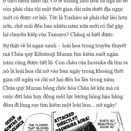
ở thời điểm hiện tại. Có lẽ những linh hồn sa ngã đó sẽ
còn phải chịu tội một thời gian dài nữa dưới địa ngục
mới có được cơ hội. Tức là Yushiro sẽ phải chờ lâu hơn
nữa, chờ mãi đến bao nhiêu năm nữa mới có thể gặp
lại chuyển kiếp của Tamayo? Chẳng ai biết được.
Sự thật về bỉ ngạn xanh – loài hoa trong truyền thuyết
mà Chúa quỷ Kibutsuji Muzan tìm kiếm suốt ngàn
năm cũng được tiết lộ. Con cháu của Inosuke đã tìm ra
nó là loài hoa chỉ nở vào ban ngày trong khoảng thời
gian rất ngắn và chỉ nở hai đến ba lần trong năm.
Chúa quỷ Muzan bỗng chốc hóa Chúa hề khi mà cả
cuộc đời hắn huy động một lực lượng hùng hậu hằng
đêm đi lùng sục tìm kiếm một loài hoa… nở ngày!