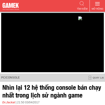
TÌM KIẾM
MỞ RỘNG
PC/CONSOLE
QUAY LẠI
Nhìn lại 12 hệ thống console bán chạy
nhất trong lịch sử ngành game
Dr.Jackal
| 21:50 03/04/2017