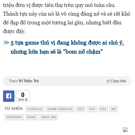
triệu đơn vị được tiêu thụ trên quy mô toàn cầu.
Thành tựu này của nó là vô cùng đáng nể và sẽ rất khó
để đạp đổ trong một tương lai gần, nhưng biết đâu
được đấy.
5 tựa game thú vị đang không được ai chú ý,
nhưng hứa hẹn sẽ là "bom nổ chậm"
Theo
Trí Thức Trẻ
Copy link
0
CHIA SẺ
TỪ KHÓA
CONSOLE
GAME CONSOLE
PS2
PS3
PS4
WII
NINTENDO
SONY
XBOX 360