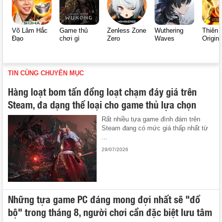
Võ Lâm Hắc
Game thủ
Zenless Zone
Wuthering
Thiên 
Đạo
chơi gì
Zero
Waves
Origin
TIN CÙNG CHUYÊN MỤC
Hàng loạt bom tấn đồng loạt chạm đáy giá trên
Steam, đa dạng thể loại cho game thủ lựa chọn
Rất nhiều tựa game đình đám trên
Steam đang có mức giá thấp nhất từ
...
29/07/2026
Những tựa game PC đáng mong đợi nhất sẽ "đổ
bộ" trong tháng 8, người chơi cần đặc biệt lưu tâm