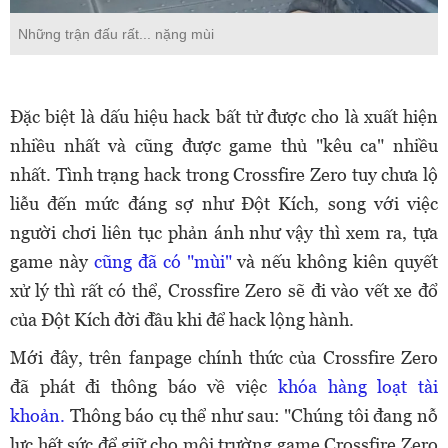
Những trận đấu rất... nặng mùi
Đặc biệt là dấu hiệu hack bất tử được cho là xuất hiện
nhiều nhất và cũng được game thủ "kêu ca" nhiều
nhất. Tình trạng hack trong Crossfire Zero tuy chưa lộ
liễu đến mức đáng sợ như Đột Kích, song với việc
người chơi liên tục phản ánh như vậy thì xem ra, tựa
game này
cũng đã có "mùi"
và nếu không kiên quyết
xử lý thì rất có thể, Crossfire Zero sẽ đi vào vết xe đổ
của Đột Kích đời đầu khi để hack lộng hành.
Mới đây, trên fanpage chính thức của Crossfire Zero
đã phát đi thông báo về việc
khóa hàng loạt tài
khoản.
Thông báo cụ thể như sau: "Chúng tôi đang nỗ
lực hết sức để giữ cho môi trường game Crossfire Zero