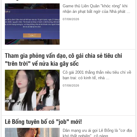
Game thủ Liên Quân "khóc ròng" khi
nhận án phạt bất ngờ của Nhà phát ...
07/08/2026
Tham gia phỏng vấn dạo, cô gái chia sẻ tiêu chí
"trên trời" về nửa kia gây sốc
Cô gái 2001 thẳng thắn nêu tiêu chí về
bạn trai: có kinh tế, nhà ...
07/08/2026
Lê Bống tuyên bố có "job" mới!
Dân mạng ưu ái gọi Lê Bống là "cơ địa
khó thất nghiệp", cô nàng ...