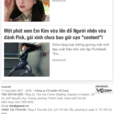
06/08/2026
Một phút xem Em Kim vừa lên đồ Người nhện vừa
đánh Pick, gái xinh chưa bao giờ cạn "content"!
Giữa hàng loạt những gương mặt xinh
đẹp xuất hiện trên sân tập Pickleball,
"Em ...
06/08/2026
GameK
© Copyright 2007 - 2026 –
Công ty Cổ phần VCCorp
TRỤ SỞ HÀ NỘI:
Tầng 22, Tòa nhà Center Building, Hapulico Complex, Số
01, phố Nguyễn Huy Tưởng, phường Thanh Xuân, thành phố Hà Nội.
Điện thoại: 024 7309 5555.
Email:
info@gamek.vn
VPĐD TẠI TP.HCM:
Tầng 4 Tòa nhà 123, 127 Võ Văn Tần, phường 6, quận 3, TP. Hồ Chí
Minh