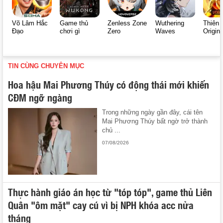
Võ Lâm Hắc
Game thủ
Zenless Zone
Wuthering
Thiên 
Đạo
chơi gì
Zero
Waves
Origin
TIN CÙNG CHUYÊN MỤC
Hoa hậu Mai Phương Thúy có động thái mới khiến
CĐM ngỡ ngàng
Trong những ngày gần đây, cái tên
Mai Phương Thúy bất ngờ trở thành
chủ ...
07/08/2026
Thực hành giáo án học từ "tóp tóp", game thủ Liên
Quân "ôm mặt" cay cú vì bị NPH khóa acc nửa
tháng