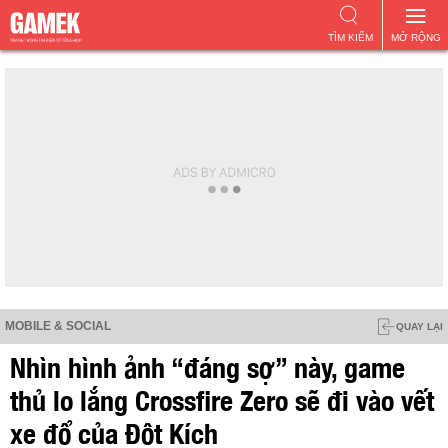
TÌM KIẾM
MỞ RỘNG
MOBILE & SOCIAL
QUAY LẠI
Nhìn hình ảnh “đáng sợ” này, game
thủ lo lắng Crossfire Zero sẽ đi vào vết
xe đổ của Đột Kích