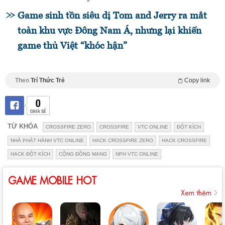
Game sinh tồn siêu dị Tom and Jerry ra mắt
toàn khu vực Đông Nam Á, nhưng lại khiến
game thủ Việt “khóc hận”
Theo
Trí Thức Trẻ
Copy link
0
CHIA SẺ
TỪ KHÓA
CROSSFIRE ZERO
CROSSFIRE
VTC ONLINE
ĐỘT KÍCH
NHÀ PHÁT HÀNH VTC ONLINE
HACK CROSSFIRE ZERO
HACK CROSSFIRE
HACK ĐỘT KÍCH
CỘNG ĐỒNG MẠNG
NPH VTC ONLINE
GAME MOBILE HOT
Xem thêm