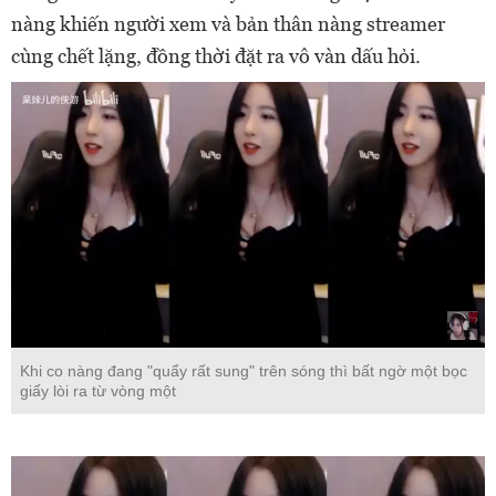
nàng khiến người xem và bản thân nàng streamer
cùng chết lặng, đồng thời đặt ra vô vàn dấu hỏi.
Khi co nàng đang "quẩy rất sung" trên sóng thì bất ngờ một bọc
giấy lòi ra từ vòng một