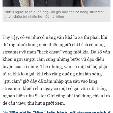
Nhiều người tỏ ra quan ngại khi giờ đây các cô nàng streamer
thích chiêu trò nhiều hơn để nổi tiếng
Tuy vậy, có vẻ như cô nàng vẫn khá lo xa thì phải, khi
dường như không quá nhiều người chỉ trích cô nàng
streamer về màn "hack cheat" vòng một kia. Đa số vẫn
khen ngợi sự gợi cảm cùng những bước vũ đạo điêu
luyện của cô nàng. Thế nhưng, vẫn có một số bộ phận
tỏ ra khá lo ngại, khi cho rằng dường như làn sóng
"gợi cảm" giờ đây đã xâm nhập quá sâu vào làng
streamer, khiến cho ngay cả một cô gái vốn nổi tiếng
ngoan hiền như Sister Girl cũng phải sử dụng chiêu trò
để câu view, thu hút người xem.
Hồn nhiên "tắm" trên kênh, nữ streamer xinh đ