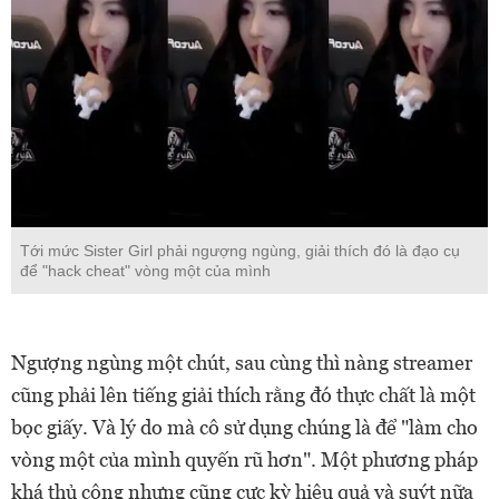
Tới mức Sister Girl phải ngượng ngùng, giải thích đó là đạo cụ
để "hack cheat" vòng một của mình
Ngượng ngùng một chút, sau cùng thì nàng streamer
cũng phải lên tiếng giải thích rằng đó thực chất là một
bọc giấy. Và lý do mà cô sử dụng chúng là để "làm cho
vòng một của mình quyến rũ hơn". Một phương pháp
khá thủ công nhưng cũng cực kỳ hiệu quả và suýt nữa