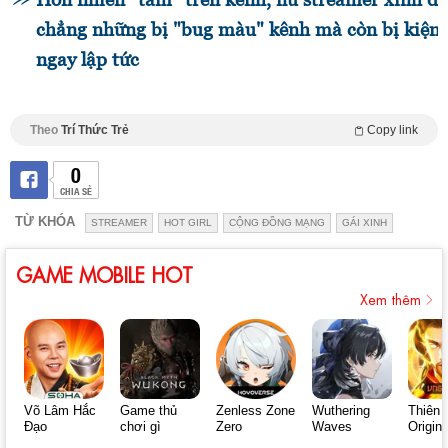
chẳng những bị "bug màu" kênh mà còn bị kiện
ngay lập tức
Theo
Trí Thức Trẻ
Copy link
0
CHIA SẺ
TỪ KHÓA
STREAMER
HOT GIRL
CỘNG ĐỒNG MẠNG
GÁI XINH
GAME MOBILE HOT
Xem thêm
Võ Lâm Hắc
Game thủ
Zenless Zone
Wuthering
Thiên 
Đạo
chơi gì
Zero
Waves
Origin