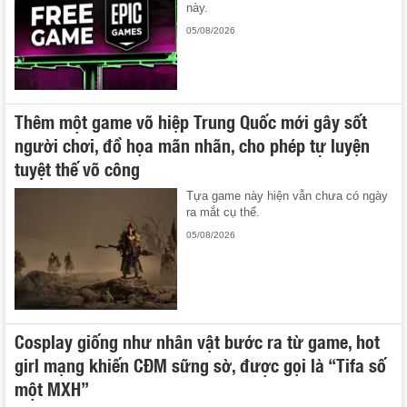
này.
05/08/2026
Thêm một game võ hiệp Trung Quốc mới gây sốt
người chơi, đồ họa mãn nhãn, cho phép tự luyện
tuyệt thế võ công
Tựa game này hiện vẫn chưa có ngày
ra mắt cụ thể.
05/08/2026
Cosplay giống như nhân vật bước ra từ game, hot
girl mạng khiến CĐM sững sờ, được gọi là “Tifa số
một MXH”