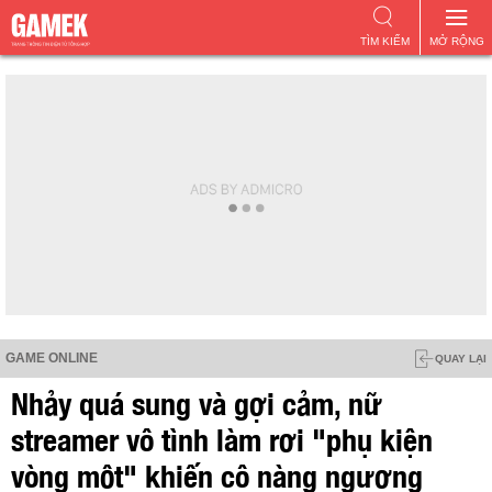
TÌM KIẾM
MỞ RỘNG
GAME ONLINE
QUAY LẠI
Nhảy quá sung và gợi cảm, nữ
streamer vô tình làm rơi "phụ kiện
vòng một" khiến cô nàng ngượng