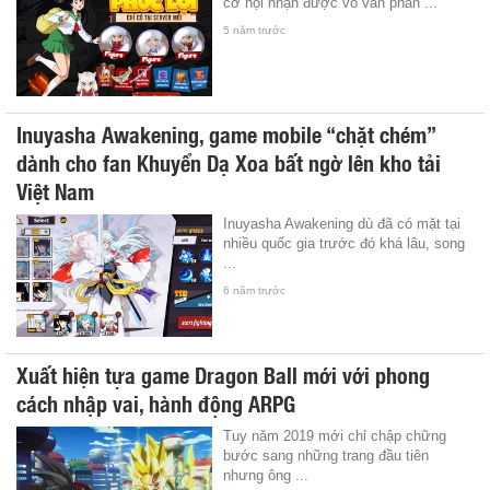
cơ hội nhận được vô vàn phần ...
5 năm trước
Inuyasha Awakening, game mobile “chặt chém”
dành cho fan Khuyển Dạ Xoa bất ngờ lên kho tải
Việt Nam
Inuyasha Awakening dù đã có mặt tại
nhiều quốc gia trước đó khá lâu, song
...
6 năm trước
Xuất hiện tựa game Dragon Ball mới với phong
cách nhập vai, hành động ARPG
Tuy năm 2019 mới chỉ chập chững
bước sang những trang đầu tiên
nhưng ông ...