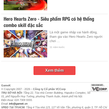
Hero Hearts Zero - Siêu phẩm RPG có hệ thống
combo skill đặc sắc
Là một game nhập vai hành động,
tham gia vào Hero Hearts Zero người
chơi ...
11 năm trước
Xem thêm
GameK
© Copyright 2007 - 2026 –
Công ty Cổ phần VCCorp
TRỤ SỞ HÀ NỘI:
Tầng 22, Tòa nhà Center Building, Hapulico Complex, Số
01, phố Nguyễn Huy Tưởng, phường Thanh Xuân, thành phố Hà Nội.
Điện thoại: 024 7309 5555.
Email:
info@gamek.vn
VPĐD TẠI TP.HCM:
Tầng 4 Tòa nhà 123, 127 Võ Văn Tần, phường 6, quận 3, TP. Hồ Chí