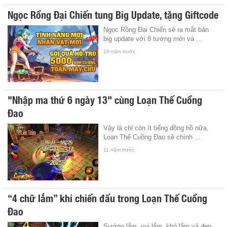
Ngọc Rồng Đại Chiến tung Big Update, tặng Giftcode
Ngọc Rồng Đại Chiến sẽ ra mắt bản
big update với 8 tướng mới và ...
10 năm trước
"Nhập ma thứ 6 ngày 13" cùng Loạn Thế Cuồng
Đao
Vậy là chỉ còn ít tiếng đồng hồ nữa,
Loạn Thế Cuồng Đao sẽ chính ...
11 năm trước
“4 chữ lắm” khi chiến đấu trong Loạn Thế Cuồng
Đao
Sướng lắm, vui lắm, khó lắm và đẹp