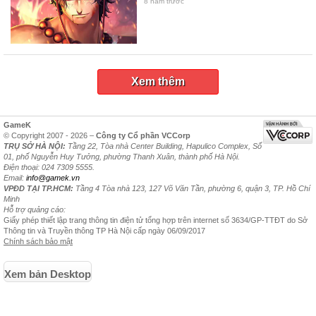
8 năm trước
Xem thêm
GameK
© Copyright 2007 - 2026 –
Công ty Cổ phần VCCorp
TRỤ SỞ HÀ NỘI:
Tầng 22, Tòa nhà Center Building, Hapulico Complex, Số
01, phố Nguyễn Huy Tưởng, phường Thanh Xuân, thành phố Hà Nội.
Điện thoại: 024 7309 5555.
Email:
info@gamek.vn
VPĐD TẠI TP.HCM:
Tầng 4 Tòa nhà 123, 127 Võ Văn Tần, phường 6, quận 3, TP. Hồ Chí
Minh
Hỗ trợ quảng cáo:
Giấy phép thiết lập trang thông tin điện tử tổng hợp trên internet số 3634/GP-TTĐT do Sở
Thông tin và Truyền thông TP Hà Nội cấp ngày 06/09/2017
Chính sách bảo mật
Xem bản Desktop