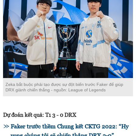
Zeka bắt buộc phải tạo được sự đột biến trước Faker để giúp
DRX giành chiến thắng - nguồn: League of Legends
Dự đoán kết quả: T1 3 - 0 DRX
Faker trước thềm Chung kết CKTG 2022: “Hy
vọng chúng tôi sẽ chiến thắng DRX 3-0”