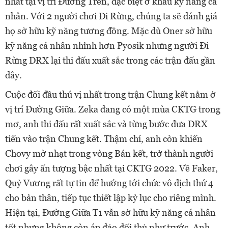
nhất tại vị trí Đường Trên, đặc biệt ở khâu kỹ năng cá
nhân. Với 2 người chơi Đi Rừng, chúng ta sẽ đánh giá
họ sở hữu kỹ năng tương đồng. Mặc dù Oner sở hữu
kỹ năng cá nhân nhỉnh hơn Pyosik nhưng người Đi
Rừng DRX lại thi đấu xuất sắc trong các trận đấu gần
đây.
Cuộc đối đầu thú vị nhất trong trận Chung kết nằm ở
vị trí Đường Giữa. Zeka đang có một mùa CKTG trong
mơ, anh thi đấu rất xuất sắc và từng bước đưa DRX
tiến vào trận Chung kết. Thậm chí, anh còn khiến
Chovy mờ nhạt trong vòng Bán kết, trở thành người
chơi gây ấn tượng bậc nhất tại CKTG 2022. Về Faker,
Quỷ Vương rất tự tin để hướng tới chức vô địch thứ 4
cho bản thân, tiếp tục thiết lập kỷ lục cho riêng mình.
Hiện tại, Đường Giữa T1 vẫn sở hữu kỹ năng cá nhân
tốt nhưng không còn áp đảo đối thủ như trước. Anh