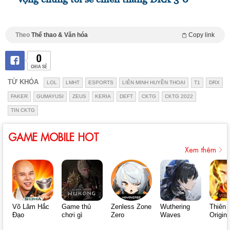
Theo
Thể thao & Văn hóa
Copy link
0
CHIA SẺ
TỪ KHÓA
LOL
LMHT
ESPORTS
LIÊN MINH HUYỀN THOẠI
T1
DRX
FAKER
GUMAYUSI
ZEUS
KERIA
DEFT
CKTG
CKTG 2022
TIN CKTG
GAME MOBILE HOT
Xem thêm
Võ Lâm Hắc
Game thủ
Zenless Zone
Wuthering
Thiên 
Đạo
chơi gì
Zero
Waves
Origin