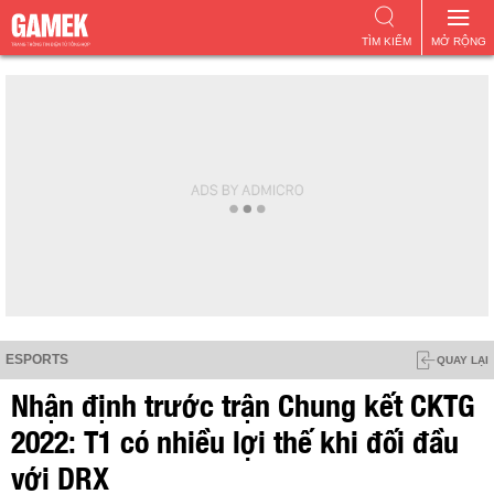
TÌM KIẾM
MỞ RỘNG
ESPORTS
QUAY LẠI
Nhận định trước trận Chung kết CKTG
2022: T1 có nhiều lợi thế khi đối đầu
với DRX