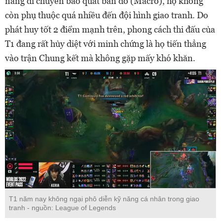
năng di chuyển bao quát bản đồ (Macro), họ không
còn phụ thuộc quá nhiều đến đội hình giao tranh. Do
phát huy tốt 2 điểm mạnh trên, phong cách thi đấu của
T1 đang rất hủy diệt với minh chứng là họ tiến thẳng
vào trận Chung kết mà không gặp mấy khó khăn.
T1 năm nay không ngại phô diễn kỹ năng cá nhân trong giao
tranh - nguồn: League of Legends