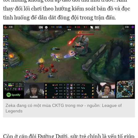
thay đổi lối chơi theo hướng kiểm soát bản đồ và đọc
tình huống để dẫn dắt đồng đội trong trận đấu.
Zeka đang có một mùa CKTG trong mơ - nguồn: League of
Legends
Còn ở cặp đôi Đường Dưới, sức trẻ chính là yếu tố giúp