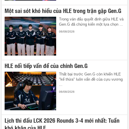
Một sai sót khó hiểu của HLE trong trận gặp Gen.G
Trong ván đấu quyết định giữa HLE và
Gen.G đã chứng kiến một lựa chọn ...
06/08/2026
HLE nối tiếp vấn đề của chính Gen.G
Thất bại trước Gen.G còn khiến HLE
"kế thừa" luôn vấn đề của cựu vương
...
06/08/2026
Lịch thi đấu LCK 2026 Rounds 3-4 mới nhất: Tuần
khó khăn của HLE