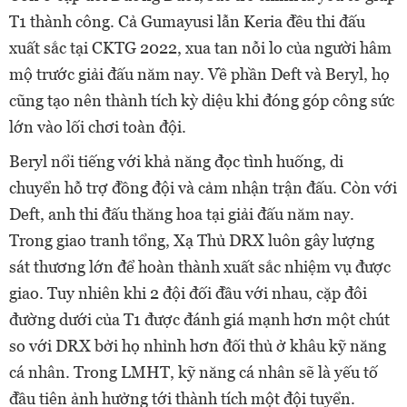
T1 thành công. Cả Gumayusi lẫn Keria đều thi đấu
xuất sắc tại CKTG 2022, xua tan nỗi lo của người hâm
mộ trước giải đấu năm nay. Về phần Deft và Beryl, họ
cũng tạo nên thành tích kỳ diệu khi đóng góp công sức
lớn vào lối chơi toàn đội.
Beryl nổi tiếng với khả năng đọc tình huống, di
chuyển hỗ trợ đồng đội và cảm nhận trận đấu. Còn với
Deft, anh thi đấu thăng hoa tại giải đấu năm nay.
Trong giao tranh tổng, Xạ Thủ DRX luôn gây lượng
sát thương lớn để hoàn thành xuất sắc nhiệm vụ được
giao. Tuy nhiên khi 2 đội đối đầu với nhau, cặp đôi
đường dưới của T1 được đánh giá mạnh hơn một chút
so với DRX bởi họ nhỉnh hơn đối thủ ở khâu kỹ năng
cá nhân. Trong LMHT, kỹ năng cá nhân sẽ là yếu tố
đầu tiên ảnh hưởng tới thành tích một đội tuyển.