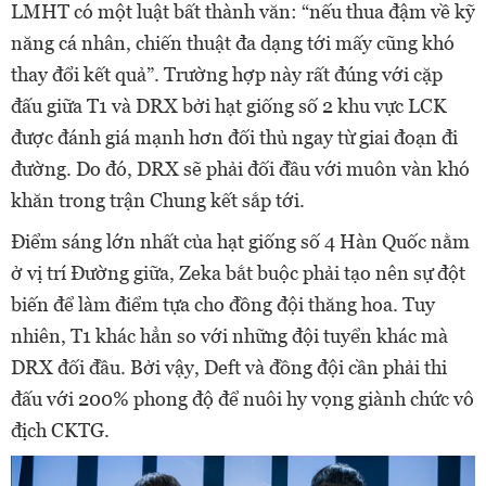
LMHT có một luật bất thành văn: “nếu thua đậm về kỹ
năng cá nhân, chiến thuật đa dạng tới mấy cũng khó
thay đổi kết quả”. Trường hợp này rất đúng với cặp
đấu giữa T1 và DRX bởi hạt giống số 2 khu vực LCK
được đánh giá mạnh hơn đối thủ ngay từ giai đoạn đi
đường. Do đó, DRX sẽ phải đối đầu với muôn vàn khó
khăn trong trận Chung kết sắp tới.
Điểm sáng lớn nhất của hạt giống số 4 Hàn Quốc nằm
ở vị trí Đường giữa, Zeka bắt buộc phải tạo nên sự đột
biến để làm điểm tựa cho đồng đội thăng hoa. Tuy
nhiên, T1 khác hẳn so với những đội tuyển khác mà
DRX đối đầu. Bởi vậy, Deft và đồng đội cần phải thi
đấu với 200% phong độ để nuôi hy vọng giành chức vô
địch CKTG.