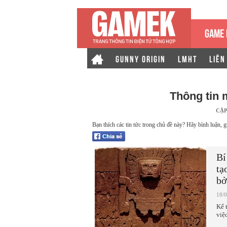
GAME 
GUNNY ORIGIN
LMHT
LIÊN
Thông tin
CẬP
Bạn thích các tin tức trong chủ đề này? Hãy bình luận, g
Bí
tạ
bở
18/
Kể 
việ