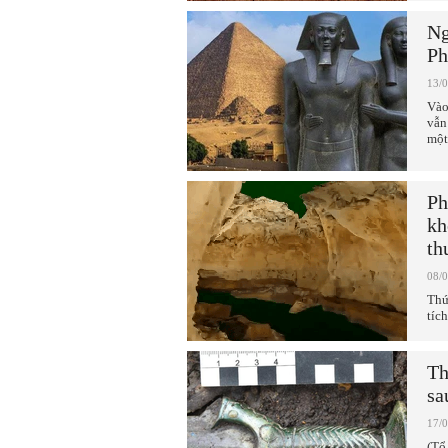
Ng
Ph
13/
Vào
vẫn
một
Ph
kh
th
08/
Thứ
tích
Th
sa
17/
(Tổ