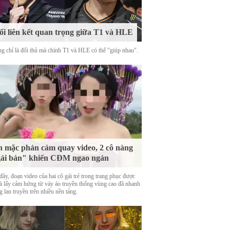
i liên kết quan trọng giữa T1 và HLE
g chỉ là đối thủ mà chính T1 và HLE có thể "giúp nhau".
 mặc phản cảm quay video, 2 cô nàng
ái bản" khiến CĐM ngao ngán
ây, đoạn video của hai cô gái trẻ trong trang phục được
là lấy cảm hứng từ váy áo truyền thống vùng cao đã nhanh
 lan truyền trên nhiều nền tảng.