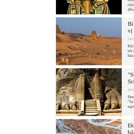
chí
đến
Bí
vị
24/
Khi
tới
hàn
"S
Sr
20/
Đượ
"Sư
ngư
Đi
bă