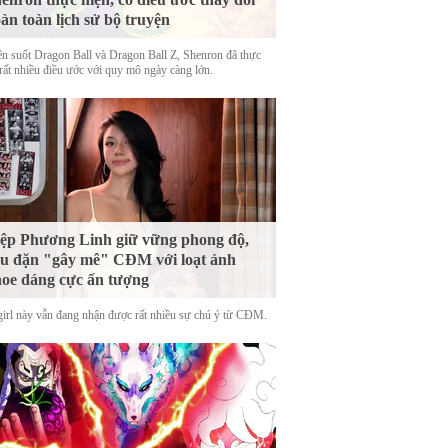
àn toàn lịch sử bộ truyện
n suốt Dragon Ball và Dragon Ball Z, Shenron đã thực
 rất nhiều điều ước với quy mô ngày càng lớn.
ệp Phương Linh giữ vững phong độ,
u đặn "gây mê" CĐM với loạt ảnh
oe dáng cực ấn tượng
girl này vẫn đang nhận được rất nhiều sự chú ý từ CĐM.