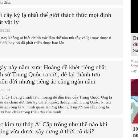
ến đấu.
i cây kỳ lạ nhất thế giới thách thức mọi định
ật vật lý
03/2023
 nay không ai biết chính xác làm thế nào mà cây vả lại mọc được ở
Dr
rí đó, hay nó đã phát triển được bao lâu.
dù
Sa
Vì s
ày này năm xưa: Hoàng đế khét tiếng nhất
Saiy
thay
ch sử Trung Quốc ra đời, để lại thành tựu
ôn đời nhưng tiếng ác cũng ngàn năm
02/2023
 Thủy Hoàng chính là vị hoàng đế đầu tiên của Trung Quốc. Ông là
ời đã chấm dứt thời kỳ Chiến quốc, thống nhất Trung Quốc. Nhiều
ời gọi ông là vị minh quân, nhưng không ít người nói rằng ông là
 vị bạo chúa trong triều đại của mình.
c kim tự tháp Ai Cập trông như thế nào khi
10
úng vừa được xây dựng ở thời cổ đại?
nu