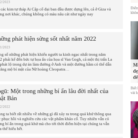
02/2023
Điểm
 các kim tự tháp Ai Cập cổ đại ban đầu được dựng lên, cả ở Giza và
không
ng nơi khác, chúng không có màu nâu cát như ngày nay
ững phát hiện sửng sốt nhất năm 2022
01/2023
ng số những phát hiện khiến người ta kinh ngạc nhất trong năm
2 phải kể đến bức tự họa ẩn của họa sĩ Van Gogh, cả một thị trấn La
phát lộ trong dự án làm đường ở Anh và một đường hầm có thể dẫn
Mà
 lăng mộ bí mật của Nữ hoàng Cleopatra…
đẹ
đế
Biết 
gū: Một trong những bí ẩn lâu đời nhất của
vài l
ật Bản
12/2022
ng ta biết rất nhiều về những gì đã xảy ra trong quá khứ thông qua
c phục hồi và nghiên cứu các vật phẩm khảo cổ. Tuy nhiên vẫn có
ng bí ẩn trong quá khứ mà cho tới thời điểm hiện tại chúng ta vẫn
a thể hiểu hết.