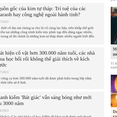
uồn gốc của kim tự tháp: Trí tuệ của các
araoh hay công nghệ ngoài hành tinh?
07/2023
 thời cổ đại mà chúng ta cho là vô cùng lạc hậu, trên khắp thế giới
 tồn tại những công trình kiến trúc phức tạp đến đáng ngạc nhiên,
 trong số đó chính là những kim tự tháp được nhiều người biết đến.
Mà
át hiện cổ vật hơn 300.000 năm tuổi, các nhà
mộ
oa học bối rối không thể giải thích về kích
T1 t
ước
tranh
07/2023
 công cụ hơn 300.000 năm tuổi đã được phát hiện trong lớp trầm
 thời tiền sử ở Anh.
anh kiếm 'Bát giác' vẫn sáng bóng như mới
u 3000 năm
06/2023
Dr
 Quốc) - Các nhà khảo cổ học ở Đức đã khai quật được một thanh
Sh