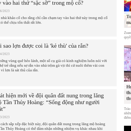
y vào hai thứ “sặc sỡ” trong mộ cổ?
06/2023
To
 nhà khảo cổ cho rằng chỉ cần chạm tay vào hai thứ này trong mộ cổ
mạ
có thể chịu tổn thất rất lớn.
Zoan
quyề
i sao lợn được coi là 'kẻ thù' của rắn?
04/2023
hững vùng quê hẻo lánh, một số cụ già có kinh nghiệm luôn nói với
 hệ trẻ rằng nếu sợ rắn vào nhà trộm gà vịt thì cứ nuôi thêm vài con
 vì lợn là sát thủ của rắn.
Họ
th
át hiện mới về đội quân đất nung trong lăng
th
 Tần Thủy Hoàng: “Sống động như người
ật”
Trào
nhữn
03/2023
điểm 
 cách sắp xếp đặc biệt này, đội quân đất nung trong lăng mộ hoàng
Tần Thủy Hoàng có thể đảm nhận những nhiệm vụ khác nhau khi