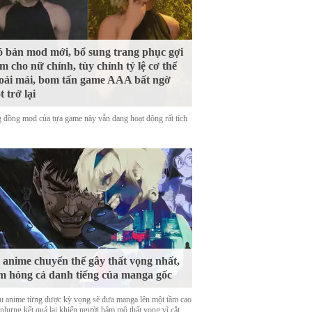
 bản mod mới, bổ sung trang phục gợi
m cho nữ chính, tùy chỉnh tỷ lệ cơ thể
oải mái, bom tấn game AAA bất ngờ
t trở lại
 đồng mod của tựa game này vẫn đang hoạt động rất tích
 anime chuyển thể gây thất vọng nhất,
m hỏng cả danh tiếng của manga gốc
u anime từng được kỳ vọng sẽ đưa manga lên một tầm cao
 nhưng kết quả lại khiến người hâm mộ thất vọng vì cắt