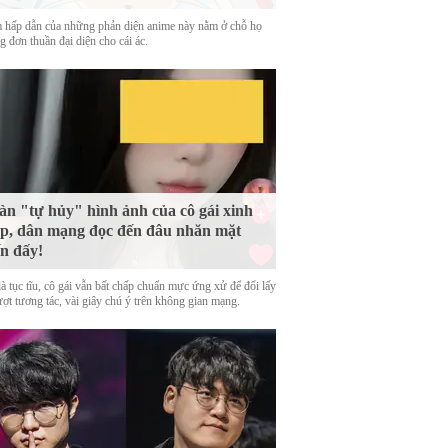
 hấp dẫn của những phản diện anime này nằm ở chỗ họ
 đơn thuần đại diện cho cái ác.
n "tự hủy" hình ảnh của cô gái xinh
p, dân mạng đọc đến đâu nhăn mặt
n đấy!
là tục tĩu, cô gái vẫn bất chấp chuẩn mực ứng xử để đổi lấy
ượt tương tác, vài giây chú ý trên không gian mạng.