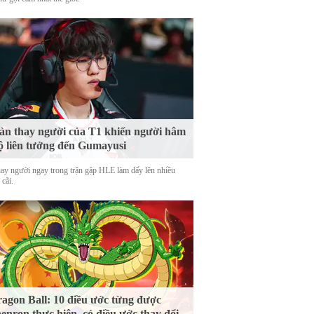
n thay người của T1 khiến người hâm
 liên tưởng đến Gumayusi
hay người ngay trong trận gặp HLE làm dấy lên nhiều
 cãi.
agon Ball: 10 điều ước từng được
enron thực hiện, có điều ước thay đổi