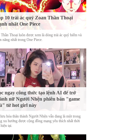
p 10 trái ác quỷ Zoan Thần Thoại
nh nhất One Piece
 Thần Thoại luôn được xem là dòng trái ác quỷ hiếm và
n năng nhất trong One Piece.
c ngay công thức tạo lệnh AI để trở
ành nữ Người Nhện phiên bản "game
ủ" từ hot girl này
 lưu hóa thân thành Người Nhện vẫn đang là một trong
g xu hướng được cộng đồng mạng yêu thích nhất thời
hiện tại.