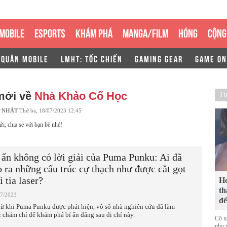
MOBILE
ESPORTS
KHÁM PHÁ
MANGA/FILM
HÓNG
CỘNG
 QUÂN MOBILE
LMHT: TỐC CHIẾN
GAMING GEAR
GAME ON
 mới về
Nhà Khảo Cổ Học
Ti
 NHẬT
Thứ ba, 18/07/2023 12:45
ửi, chia sẻ với bạn bè nhé!
 ẩn không có lời giải của Puma Punku: Ai đã
o ra những cấu trúc cự thạch như được cắt gọt
i tia laser?
Ho
th
07/2023
để
từ khi Puma Punku được phát hiện, vô số nhà nghiên cứu đã làm
c chăm chỉ để khám phá bí ẩn đằng sau di chỉ này.
Cô n
phụ n