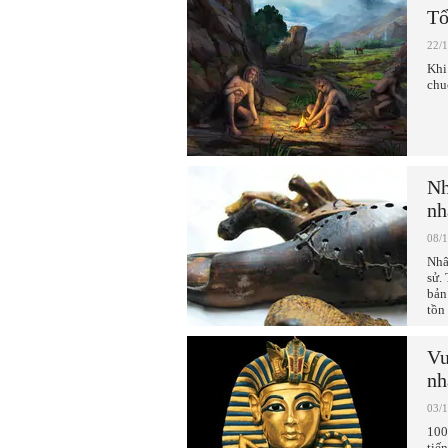
Tổ
22/
Khi
chu
Nh
nh
08/
Nhâ
sử.
bản
tồn
Vu
nh
03/
100
tiế