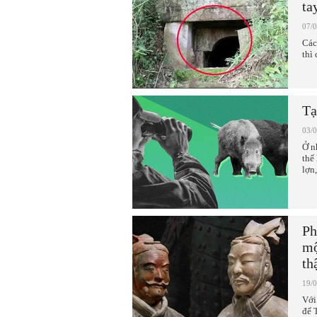
ta
07/
Các
thì 
Tạ
03/
Ở n
thế
lợn,
Ph
mộ
th
19/
Với
đế 