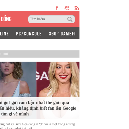
 ĐỒNG
LINE
PC/CONSOLE
360° GAMEFI
n mới
t girl gợi cảm bậc nhất thế giới quá
ấu hiểu, khẳng định biết fan lên Google
 tìm gì về mình
àng hot girl này hiện đang được coi là một trong những
ữ gợi cảm nhất thế giới.