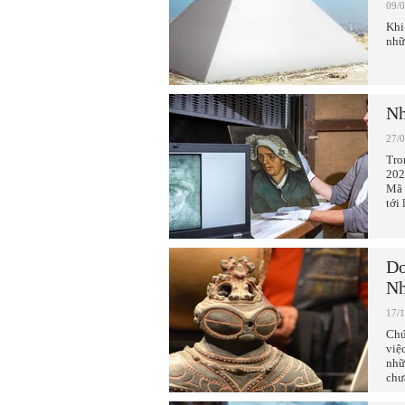
09/
Khi
nhữ
Nh
27/
Tro
202
Mã 
tới
Do
Nh
17/
Chú
việ
nhữ
chư