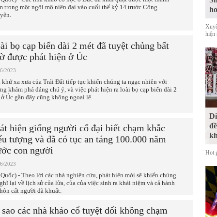
m trong một ngôi mộ niên đại vào cuối thế kỷ 14 trước Công
ho
yên.
Xuyê
hiện
ài bọ cạp biển dài 2 mét đã tuyệt chủng bất
ờ được phát hiện ở Úc
06/2023
 khứ xa xưa của Trái Đất tiếp tục khiến chúng ta ngạc nhiên với
ng khám phá đáng chú ý, và việc phát hiện ra loài bọ cạp biển dài 2
 ở Úc gần đây cũng không ngoại lệ.
Di
đề
át hiện giống người cổ đại biết chạm khắc
kh
ểu tượng và đã có tục an táng 100.000 năm
ước con người
Hot 
06/2023
 Quốc) - Theo lời các nhà nghiên cứu, phát hiện mới sẽ khiến chúng
ghĩ lại về lịch sử của lửa, của của việc sinh ra khái niệm và cả hành
chôn cất người đã khuất.
 sao các nhà khảo cổ tuyệt đối không chạm