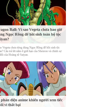
agon Ball: Vì sao Vegeta chưa bao giờ
ng Ngọc Rồng để hồi sinh toàn bộ tộc
iyan?
ao Vegeta chưa từng dùng Ngọc Rồng để hồi sinh tộc
an? Câu trả lời nằm ở giới hạn của Shenron và chính sự
 đổi của Hoàng tử Saiyan.
 phản diện anime khiến người xem tiếc
ối vì thất bại