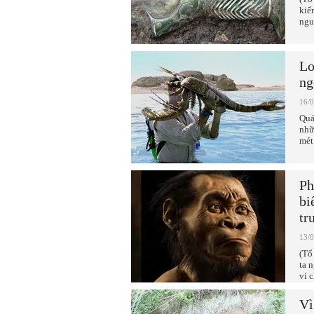
kiế
ngu
Lo
ng
16/
Quá
nhữ
mét
Ph
bi
tr
13/
(Tổ
ta n
vi 
Vì