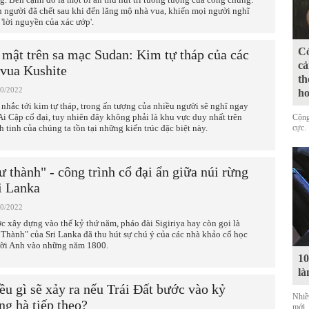
n người đã chết sau khi đến lăng mộ nhà vua, khiến mọi người nghĩ
 'lời nguyền của xác ướp'.
Có
 mật trên sa mạc Sudan: Kim tự tháp của các
cả
 vua Kushite
th
10/2022
ho
 nhắc tới kim tự tháp, trong ấn tượng của nhiều người sẽ nghĩ ngay
 Ai Cập cổ đại, tuy nhiên đây không phải là khu vực duy nhất trên
Cộng
h tinh của chúng ta tồn tại những kiến trúc đặc biệt này.
cực.
ư thành" - công trình cổ đại ẩn giữa núi rừng
i Lanka
10/2022
c xây dựng vào thế kỷ thứ năm, pháo đài Sigiriya hay còn gọi là
 Thành" của Sri Lanka đã thu hút sự chú ý của các nhà khảo cổ học
ời Anh vào những năm 1800.
10
là
ều gì sẽ xảy ra nếu Trái Đất bước vào kỷ
Nhiề
ng hà tiếp theo?
mới,