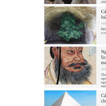
chi
Cá
lu
14/
Đến
vị t
Ng
lị
mu
18/
Tần
ngư
ngư
một
Cá
ch