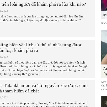
 tiên loài người đã khám phá ra lửa khi nào?
11/2022
Mố
 nắm được sức mạnh của lửa trong tay, con người dần leo lên đỉnh
ỗi thức ăn. Nhưng sự kiện thay đổi lịch sử này diễn ra khi nào?
Khôn
ững hiện vật lịch sử thú vị nhất từng được
ân loại khám phá ra
11/2022
n loại luôn có một niềm đam mê đặc biệt đối với các hiện vật lịch
 Theo thời gian, chúng ta vẫn luôn cảm thấy ngạc nhiên về những gì
Ăn
 thân đã phát hiện được và đặt ra câu hỏi làm sao mà chúng có thể
"g
 tại trong khoảng thời gian đó?
Mới đ
a Tutankhamun và 'lời nguyền xác ướp': chín
cho 
chóng
à thám hiểm đã chết
11/2022
 năm sau khi được phát hiện, lăng mộ Vua Tutankhamun vẫn rất nổi
ng. Bên cạnh đó là một bí ẩn thu hút trí tưởng tượng của công chúng: