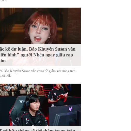
c kệ dư luận, Bảo Khuyên Susan vẫn
iến hình" người Nhện ngay giữa rạp
him
tên Bảo Khuyên Susan vẫn chưa hề giảm sức nóng trên
 xã hội.
 sở hữu thông số thê thảm trong trận