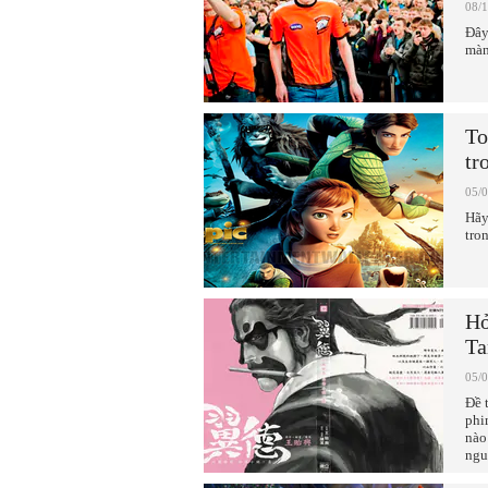
08/
Đây
màn
To
tr
05/
Hãy
tro
Hỏ
Ta
05/
Đề 
phi
nào
ngu