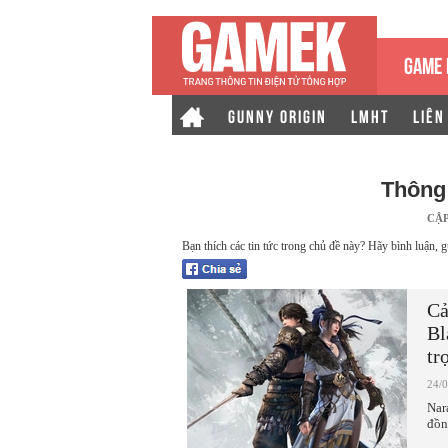
GAME 
GUNNY ORIGIN
LMHT
LIÊN
Thông
CẬ
Bạn thích các tin tức trong chủ đề này? Hãy bình luận, g
Cả
Bl
tr
24/
Nar
đồn