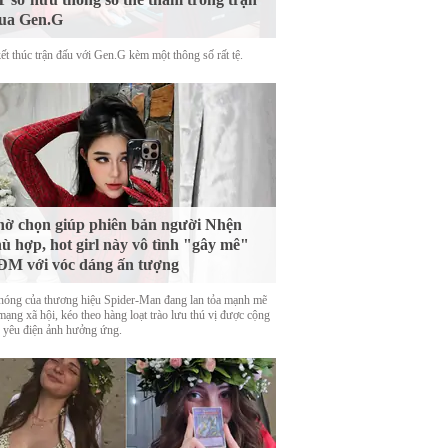
ua Gen.G
ết thúc trận đấu với Gen.G kèm một thông số rất tệ.
ờ chọn giúp phiên bản người Nhện
ù hợp, hot girl này vô tình "gây mê"
M với vóc dáng ấn tượng
nóng của thương hiệu Spider-Man đang lan tỏa mạnh mẽ
mạng xã hội, kéo theo hàng loạt trào lưu thú vị được cộng
 yêu điện ảnh hưởng ứng.