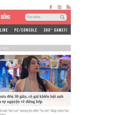
 ĐỒNG
LINE
PC/CONSOLE
360° GAMEFI
n mới
ưa đến 30 giây, cô gái khiến hội anh
 tự nguyện về đứng bếp
ái mặt "thỏ con" nhưng lực đấm "bá chủ" đăng video hút
 view.