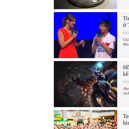
Ti
ở 
02/
Chí
đấu
Hồ
kể
14/
Ahr
các
Te
hì