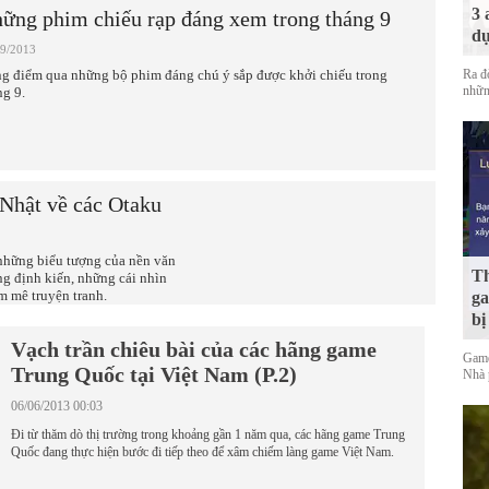
3 
ững phim chiếu rạp đáng xem trong tháng 9
dự
09/2013
g điểm qua những bộ phim đáng chú ý sắp được khởi chiếu trong
Ra đ
nhữn
ng 9.
 Nhật về các Otaku
những biểu tượng của nền văn
Th
ng định kiến, những cái nhìn
 mê truyện tranh.
ga
bị
Vạch trần chiêu bài của các hãng game
Game
Trung Quốc tại Việt Nam (P.2)
Nhà 
06/06/2013 00:03
Đi từ thăm dò thị trường trong khoảng gần 1 năm qua, các hãng game Trung
Quốc đang thực hiện bước đi tiếp theo để xâm chiếm làng game Việt Nam.