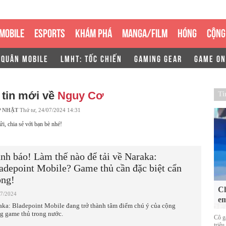
MOBILE
ESPORTS
KHÁM PHÁ
MANGA/FILM
HÓNG
CỘNG
 QUÂN MOBILE
LMHT: TỐC CHIẾN
GAMING GEAR
GAME ON
 tin mới về
Nguy Cơ
Ti
P NHẬT
Thứ tư, 24/07/2024 14:31
ửi, chia sẻ với bạn bè nhé!
nh báo! Làm thế nào để tải về Naraka:
adepoint Mobile? Game thủ cần đặc biệt cẩn
ọng!
Ch
07/2024
em
aka: Bladepoint Mobile đang trở thành tâm điểm chú ý của cộng
g game thủ trong nước.
Cô g
triệu