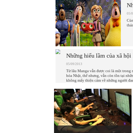
Nh
05/
Cùn
thá
Những hiểu lầm của xã hội
05/09/2013
Từ lâu Manga vẫn được coi là một trong 
hóa Nhật, thế nhưng, vẫn còn tồn tại nhữ
không mấy thiện cảm về những người đam