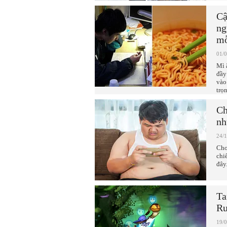
Cậ
ng
mỗ
01/
Mì 
đầy
vào
trọ
Ch
nh
24/
Chơ
chi
đây
Ta
R
19/