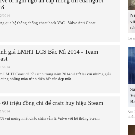
lve bị nghi ngờ ăn cắp thông tin của người
ơi
Nữ
02/2014
vớ
ng qua hệ thống chống cheat hack VAC - Valve Anti Cheat.
cà
Cô n
nh giá LMHT LCS Bắc Mĩ 2014 - Team
ast
01/2014
m LMHT Coast đã hồi sinh trong năm 2014 và trở lại với những giải
 cùng những màn trình diễn hết sức đẹp mắt.
Sa
Ve
Ba
 60 triệu đồng chỉ để craft huy hiệu Steam
01/2014
Sau 
những
ời vui mừng nhất chắc chắn vẫn là Valve với hệ thống Steam.