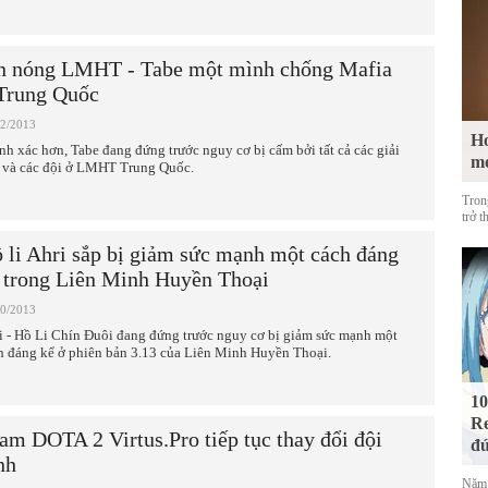
n nóng LMHT - Tabe một mình chống Mafia
Trung Quốc
12/2013
Ho
nh xác hơn, Tabe đang đứng trước nguy cơ bị cấm bởi tất cả các giải
m
 và các đội ở LMHT Trung Quốc.
Tron
trở t
 li Ahri sắp bị giảm sức mạnh một cách đáng
 trong Liên Minh Huyền Thoại
10/2013
i - Hồ Li Chín Đuôi đang đứng trước nguy cơ bị giảm sức mạnh một
h đáng kể ở phiên bản 3.13 của Liên Minh Huyền Thoại.
10
Re
am DOTA 2 Virtus.Pro tiếp tục thay đổi đội
đứ
nh
Năm 