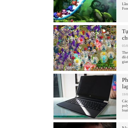
Lần
For
Tự
ch
05/
The
đã 
gian
Ph
la
19/
Các
pol
loạ