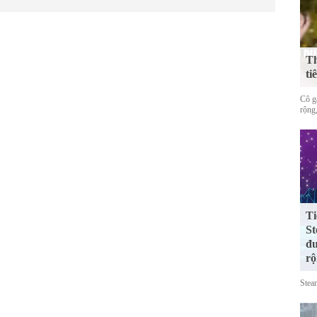
Th
ti
Cô gá
rộng,
Ti
St
đư
rộ
Stea