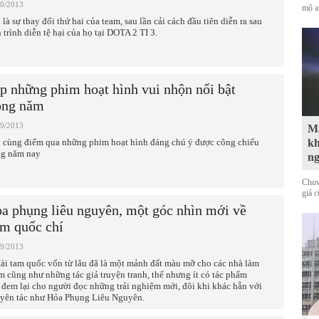
10/2013
mộ a
 là sự thay đổi thứ hai của team, sau lần cải cách đầu tiên diễn ra sau
 trình diễn tệ hại của họ tại DOTA 2 TI 3.
p những phim hoạt hình vui nhộn nổi bật
ong năm
09/2013
Mà
 cùng điểm qua những phim hoạt hình đáng chú ý được công chiếu
kh
ng năm nay
n
Chov
giả 
a phụng liêu nguyên, một góc nhìn mới về
m quốc chí
09/2013
tài tam quốc vốn từ lâu đã là một mảnh đất màu mỡ cho các nhà làm
m cũng như những tác giả truyện tranh, thế nhưng ít có tác phẩm
 đem lại cho người đọc những trải nghiệm mới, đôi khi khác hẵn với
yên tác như Hỏa Phụng Liêu Nguyên.