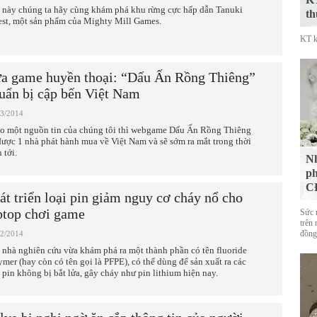
 này chúng ta hãy cùng khám phá khu rừng cực hấp dẫn Tanuki
th
est, một sản phẩm của Mighty Mill Games.
KT k
a game huyền thoại: “Dấu Ấn Rồng Thiêng”
uẩn bị cập bến Việt Nam
03/2014
o một nguồn tin của chúng tôi thì webgame Dấu Ấn Rồng Thiêng
được 1 nhà phát hành mua về Việt Nam và sẽ sớm ra mắt trong thời
 tới.
Nh
ph
CĐ
át triển loại pin giảm nguy cơ cháy nổ cho
ptop chơi game
Sức 
trên 
đồng
02/2014
 nhà nghiên cứu vừa khám phá ra một thành phần có tên fluoride
ymer (hay còn có tên gọi là PFPE), có thể dùng để sản xuất ra các
i pin không bị bắt lửa, gây cháy như pin lithium hiện nay.