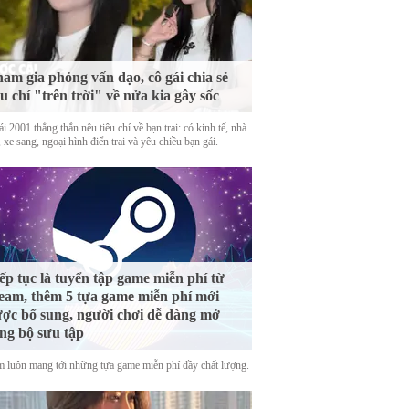
am gia phỏng vấn dạo, cô gái chia sẻ
êu chí "trên trời" về nửa kia gây sốc
i 2001 thẳng thắn nêu tiêu chí về bạn trai: có kinh tế, nhà
 xe sang, ngoại hình điển trai và yêu chiều bạn gái.
ếp tục là tuyển tập game miễn phí từ
eam, thêm 5 tựa game miễn phí mới
ợc bổ sung, người chơi dễ dàng mở
ng bộ sưu tập
m luôn mang tới những tựa game miễn phí đầy chất lượng.