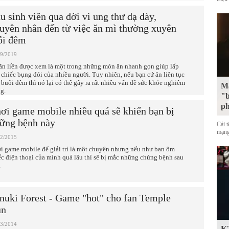
u sinh viên qua đời vì ung thư dạ dày,
uyên nhân đến từ việc ăn mì thường xuyên
i đêm
09/2019
ăn liền được xem là một trong những món ăn nhanh gọn giúp lấp
 chiếc bụng đói của nhiều người. Tuy nhiên, nếu bạn cứ ăn liên tục
 buổi đêm thì nó lại có thể gây ra rất nhiều vấn đề sức khỏe nghiêm
Mặ
ng.
"b
p
ơi game mobile nhiều quá sẽ khiến bạn bị
ững bệnh này
Cái 
mạng
12/2015
i game mobile để giải trí là một chuyện nhưng nếu như bạn ôm
ếc điện thoại của mình quá lâu thì sẽ bị mắc những chứng bệnh sau
.
nuki Forest - Game "hot" cho fan Temple
un
03/2014
KT