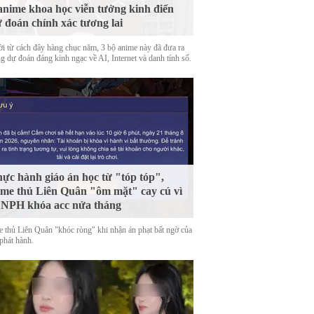
anime khoa học viễn tưởng kinh điển
 đoán chính xác tương lai
ời từ cách đây hàng chục năm, 3 bộ anime này đã đưa ra
g dự đoán đáng kinh ngạc về AI, Internet và danh tính số.
ực hành giáo án học từ "tóp tóp",
me thủ Liên Quân "ôm mặt" cay cú vì
 NPH khóa acc nửa tháng
 thủ Liên Quân "khóc ròng" khi nhận án phạt bất ngờ của
phát hành.