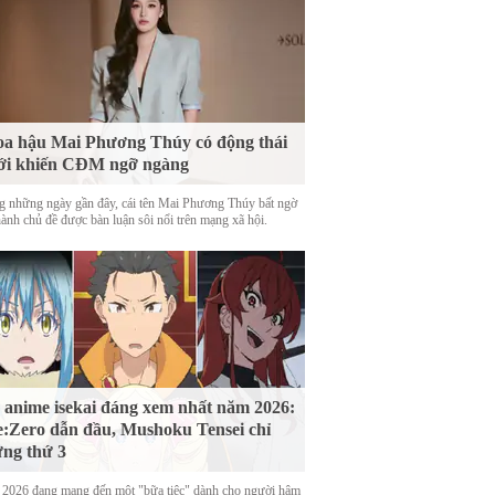
a hậu Mai Phương Thúy có động thái
ới khiến CĐM ngỡ ngàng
g những ngày gần đây, cái tên Mai Phương Thúy bất ngờ
hành chủ đề được bàn luận sôi nổi trên mạng xã hội.
 anime isekai đáng xem nhất năm 2026:
:Zero dẫn đầu, Mushoku Tensei chỉ
ng thứ 3
2026 đang mang đến một "bữa tiệc" dành cho người hâm