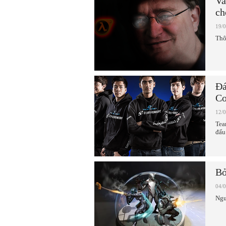
Va
ch
19/
Thô
Đá
Co
12/
Tea
đấu
Bỏ
04/
Ngư