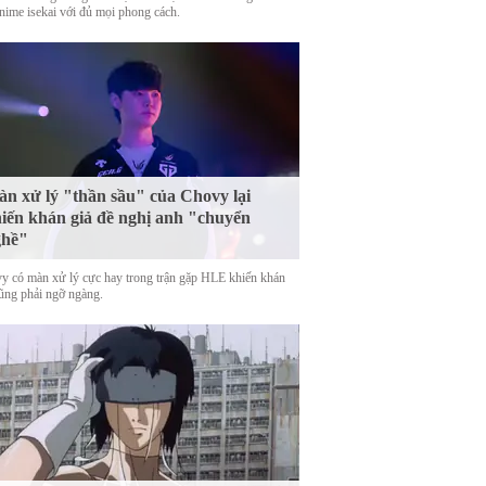
nime isekai với đủ mọi phong cách.
n xử lý "thần sầu" của Chovy lại
iến khán giả đề nghị anh "chuyển
ghề"
y có màn xử lý cực hay trong trận gặp HLE khiến khán
cũng phải ngỡ ngàng.