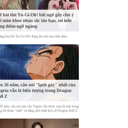
 bài thủ Yu-Gi-Oh! bất ngờ gây chú ý
i màn khoe nhan sắc táo bạo, soi info
ng thêm ngỡ ngàng
àng bài thủ Yu-Gi-Oh! đang thu hút mọi ánh nhìn.
u 26 năm, câu nói "lạnh gáy" nhất của
geta vẫn là biểu tượng trong Dragon
ll Z
26 năm, câu nói này của Vegeta vẫn được xem là một trong
 lời thoại "chất" và đáng nhớ nhất lịch sử Dragon Ball Z.